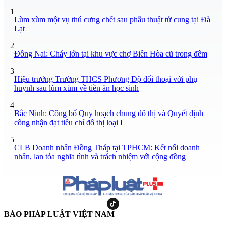
1
Lùm xùm một vụ thú cưng chết sau phẫu thuật tử cung tại Đà
Lạt
2
Đồng Nai: Cháy lớn tại khu vực chợ Biên Hòa cũ trong đêm
3
Hiệu trưởng Trường THCS Phương Độ đối thoại với phụ
huynh sau lùm xùm về tiền ăn học sinh
4
Bắc Ninh: Công bố Quy hoạch chung đô thị và Quyết định
công nhận đạt tiêu chí đô thị loại I
5
CLB Doanh nhân Đồng Tháp tại TPHCM: Kết nối doanh
nhân, lan tỏa nghĩa tình và trách nhiệm với cộng đồng
BÁO PHÁP LUẬT VIỆT NAM