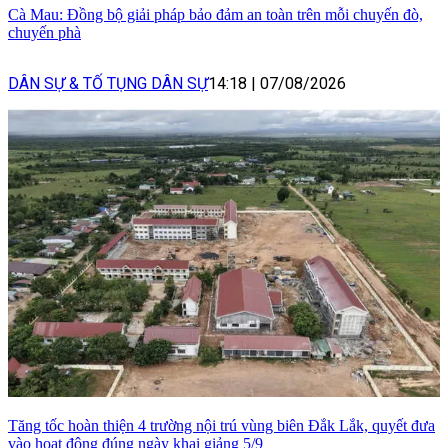
Cà Mau: Đồng bộ giải pháp bảo đảm an toàn trên mỗi chuyến đò,
chuyến phà
DÂN SỰ & TỐ TỤNG DÂN SỰ
14:18
|
07/08/2026
Tăng tốc hoàn thiện 4 trường nội trú vùng biên Đắk Lắk, quyết đưa
vào hoạt động đúng ngày khai giảng 5/9