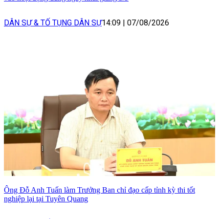
DÂN SỰ & TỐ TỤNG DÂN SỰ
14:09
|
07/08/2026
Ông Đỗ Anh Tuấn làm Trưởng Ban chỉ đạo cấp tỉnh kỳ thi tốt
nghiệp lại tại Tuyên Quang