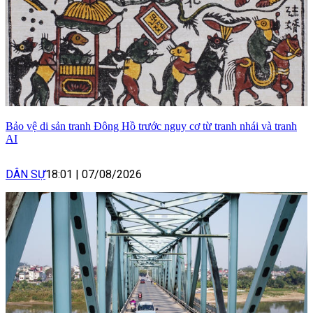
Bảo vệ di sản tranh Đông Hồ trước nguy cơ từ tranh nhái và tranh
AI
DÂN SỰ
18:01
|
07/08/2026