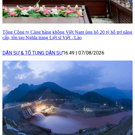
Tổng Công ty Cảng hàng không Việt Nam ủng hộ 20 tỷ hỗ trợ nâng
cấp, tôn tạo Nghĩa trang Liệt sĩ Việt - Lào
DÂN SỰ & TỐ TỤNG DÂN SỰ
16:49
|
07/08/2026