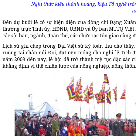
Nghi thức kiệu thành hoàng, kiệu Tổ nghề trốn
n
Đến dự buổi lễ có sự hiện diện của đồng chí Đặng Xuâ
thường trực Tỉnh ủy, HĐND, UBND và Ủy ban MTTQ Việt Na
các sở, ban, ngành, đoàn thể, các chức sắc tôn giáo cùn
Lịch sử ghi chép trong Đại Việt sử ký toàn thư cho thấ
ruộng tại chân núi Đọi, đặt nền móng cho nghi lễ Tịch 
năm 2009 đến nay, lễ hội đã trở thành mỹ tục đặc sắc củ
khẳng định vị thế chiến lược của nông nghiệp, nông thôn