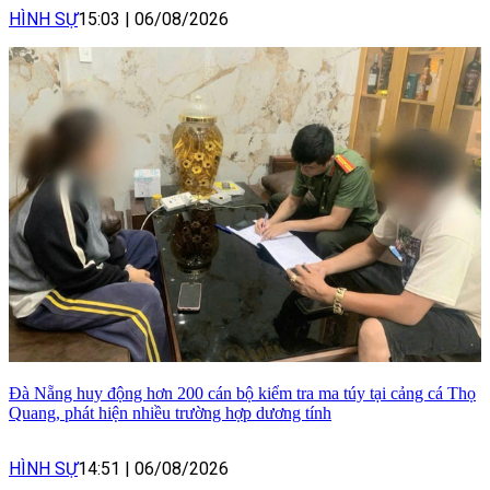
HÌNH SỰ
15:03
|
06/08/2026
Đà Nẵng huy động hơn 200 cán bộ kiểm tra ma túy tại cảng cá Thọ
Quang, phát hiện nhiều trường hợp dương tính
HÌNH SỰ
14:51
|
06/08/2026