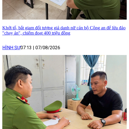
Khởi tố, bắt giam đối tượng giả danh nữ cán bộ Công an để lừa đảo
"chạy án", chiếm đoạt 400 triệu đồng
HÌNH SỰ
07:13
|
07/08/2026