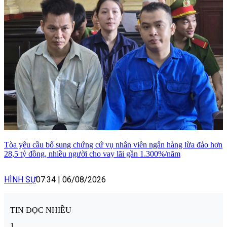
Tòa yêu cầu bổ sung chứng cứ vụ nhân viên ngân hàng lừa đảo hơn
28,5 tỷ đồng, nhiều người cho vay lãi gần 1.300%/năm
HÌNH SỰ
07:34
|
06/08/2026
TIN ĐỌC NHIỀU
1