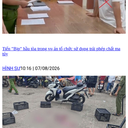
Tiến "Bịp" hầu tòa trong vụ án tổ chức sử dụng trái phép chất ma
túy
HÌNH SỰ
10:16
|
07/08/2026