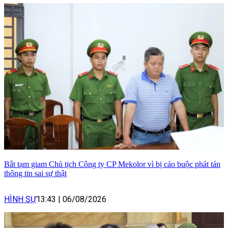
Bắt tạm giam Chủ tịch Công ty CP Mekolor vì bị cáo buộc phát tán
thông tin sai sự thật
HÌNH SỰ
13:43
|
06/08/2026