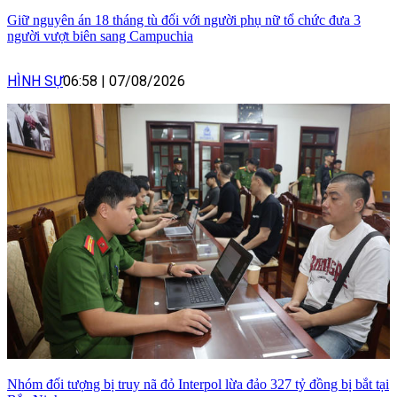
Giữ nguyên án 18 tháng tù đối với người phụ nữ tổ chức đưa 3
người vượt biên sang Campuchia
HÌNH SỰ
06:58
|
07/08/2026
Nhóm đối tượng bị truy nã đỏ Interpol lừa đảo 327 tỷ đồng bị bắt tại