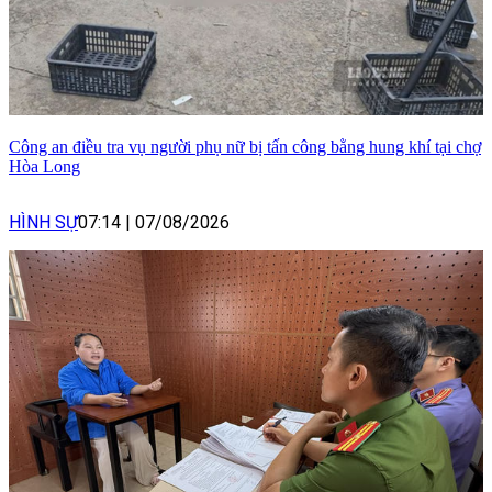
Công an điều tra vụ người phụ nữ bị tấn công bằng hung khí tại chợ
Hòa Long
HÌNH SỰ
07:14
|
07/08/2026