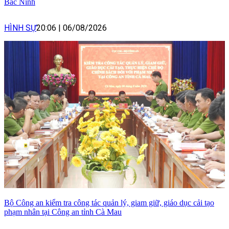
Bắc Ninh
HÌNH SỰ
20:06
|
06/08/2026
Bộ Công an kiểm tra công tác quản lý, giam giữ, giáo dục cải tạo
phạm nhân tại Công an tỉnh Cà Mau