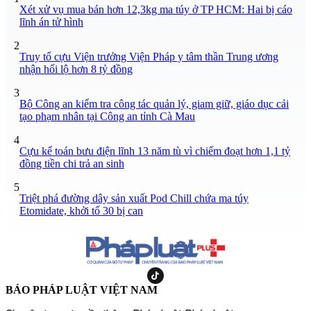
Xét xử vụ mua bán hơn 12,3kg ma túy ở TP HCM: Hai bị cáo
lĩnh án tử hình
2
Truy tố cựu Viện trưởng Viện Pháp y tâm thần Trung ương
nhận hối lộ hơn 8 tỷ đồng
3
Bộ Công an kiểm tra công tác quản lý, giam giữ, giáo dục cải
tạo phạm nhân tại Công an tỉnh Cà Mau
4
Cựu kế toán bưu điện lĩnh 13 năm tù vì chiếm đoạt hơn 1,1 tỷ
đồng tiền chi trả an sinh
5
Triệt phá đường dây sản xuất Pod Chill chứa ma túy
Etomidate, khởi tố 30 bị can
BÁO PHÁP LUẬT VIỆT NAM