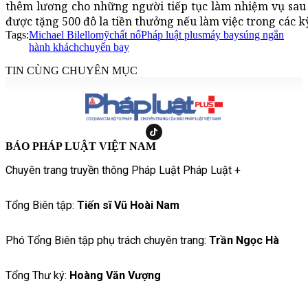
thêm lương cho những người tiếp tục làm nhiệm vụ sau 
được tặng 500 đô la tiền thưởng nếu làm việc trong các kỳ
Tags:
Michael Bilello
mỹ
chất nổ
Pháp luật plus
máy bay
súng ngắn
hành khách
chuyến bay
TIN CÙNG CHUYÊN MỤC
BÁO PHÁP LUẬT VIỆT NAM
Chuyên trang truyền thông Pháp Luật Pháp Luật +
Tổng Biên tập:
Tiến sĩ Vũ Hoài Nam
Phó Tổng Biên tập phụ trách chuyên trang:
Trần Ngọc Hà
Tổng Thư ký:
Hoàng Văn Vượng