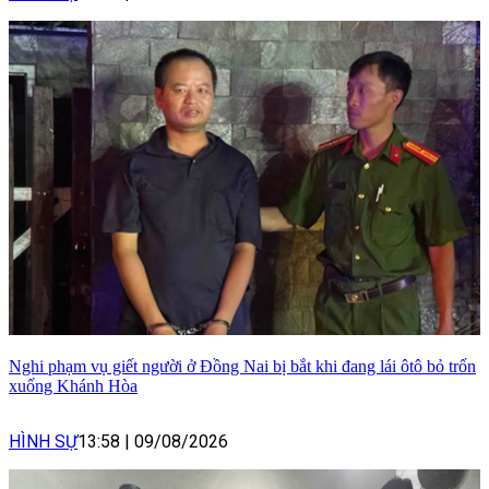
Nghi phạm vụ giết người ở Đồng Nai bị bắt khi đang lái ôtô bỏ trốn
xuống Khánh Hòa
HÌNH SỰ
13:58
|
09/08/2026