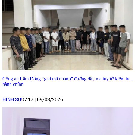
Công an Lâm Đồng “giải mã nhanh” đường dây ma túy từ kiểm tra
hành chính
HÌNH SỰ
07:17
|
09/08/2026