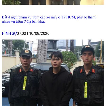
Bắt 4 nghi phạm vụ trộm cắp xe máy ở TP HCM, phát lộ thêm
nhiều vụ trộm ở địa bàn khác
HÌNH SỰ
07:00
|
10/08/2026