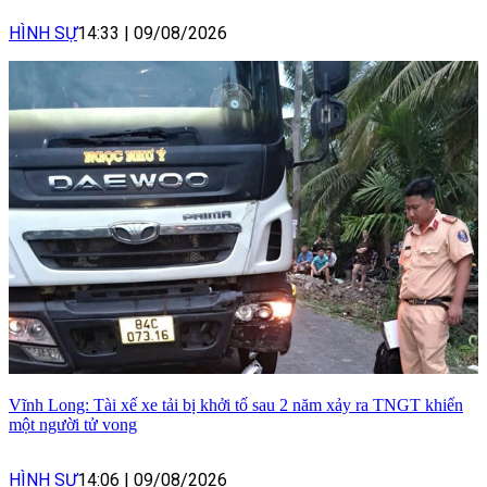
HÌNH SỰ
14:33
|
09/08/2026
Vĩnh Long: Tài xế xe tải bị khởi tố sau 2 năm xảy ra TNGT khiến
một người tử vong
HÌNH SỰ
14:06
|
09/08/2026