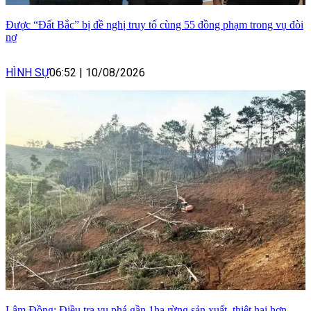
Được “Đất Bắc” bị đề nghị truy tố cùng 55 đồng phạm trong vụ đòi
nợ
HÌNH SỰ
06:52
|
10/08/2026
Lâm Đồng: Điều tra vụ phá gần 1ha rừng sản xuất, thiệt hại hơn