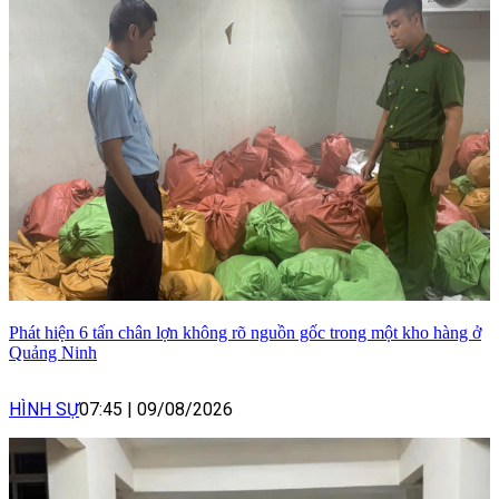
Phát hiện 6 tấn chân lợn không rõ nguồn gốc trong một kho hàng ở
Quảng Ninh
HÌNH SỰ
07:45
|
09/08/2026