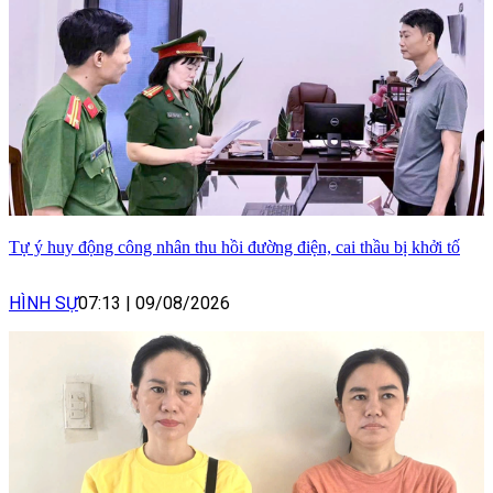
Tự ý huy động công nhân thu hồi đường điện, cai thầu bị khởi tố
HÌNH SỰ
07:13
|
09/08/2026