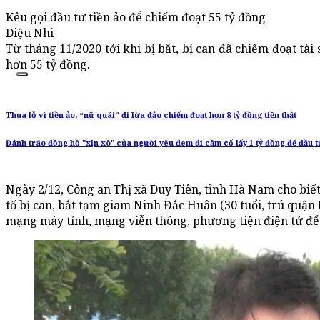
Kêu gọi đầu tư tiền ảo để chiếm đoạt 55 tỷ đồng
Diệu Nhi
Từ tháng 11/2020 tới khi bị bắt, bị can đã chiếm đoạt tài
hơn 55 tỷ đồng.
Thua lỗ vì tiền ảo, “nữ quái” đi lừa đảo chiếm đoạt hơn 8 tỷ đồng tiền thật
Đánh tráo đồng hồ "xịn xò" của người yêu đem đi cầm cố lấy 1 tỷ đồng để đầu tư
Ngày 2/12, Công an Thị xã Duy Tiên, tỉnh Hà Nam cho biết
tố bị can, bắt tạm giam Ninh Đắc Huân (30 tuổi, trú quận
mạng máy tính, mạng viễn thông, phương tiện điện tử để t