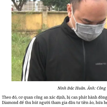
Ninh Đắc Huân. Ảnh: Công
Theo đó, cơ quan công an xác định, bị can phát hành đồn
Diamond để thu hút người tham gia đầu tư tiền ảo, hứa hẹ