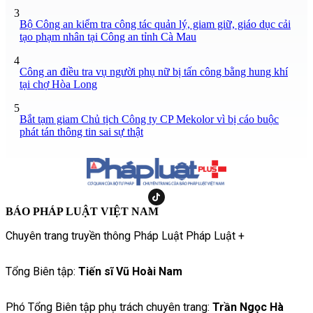
3
Bộ Công an kiểm tra công tác quản lý, giam giữ, giáo dục cải
tạo phạm nhân tại Công an tỉnh Cà Mau
4
Công an điều tra vụ người phụ nữ bị tấn công bằng hung khí
tại chợ Hòa Long
5
Bắt tạm giam Chủ tịch Công ty CP Mekolor vì bị cáo buộc
phát tán thông tin sai sự thật
BÁO PHÁP LUẬT VIỆT NAM
Chuyên trang truyền thông Pháp Luật Pháp Luật +
Tổng Biên tập:
Tiến sĩ Vũ Hoài Nam
Phó Tổng Biên tập phụ trách chuyên trang:
Trần Ngọc Hà