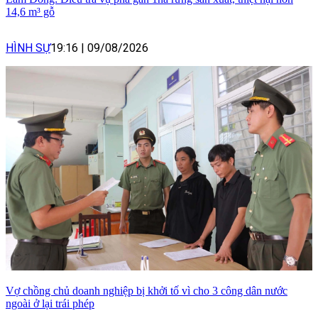
14,6 m³ gỗ
HÌNH SỰ
19:16
|
09/08/2026
Vợ chồng chủ doanh nghiệp bị khởi tố vì cho 3 công dân nước
ngoài ở lại trái phép