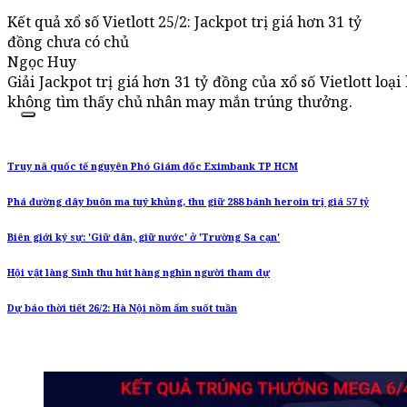
Kết quả xổ số Vietlott 25/2: Jackpot trị giá hơn 31 tỷ
đồng chưa có chủ
Ngọc Huy
Giải Jackpot trị giá hơn 31 tỷ đồng của xổ số Vietlott loạ
không tìm thấy chủ nhân may mắn trúng thưởng.
Truy nã quốc tế nguyên Phó Giám đốc Eximbank TP HCM
Phá đường dây buôn ma tuý khủng, thu giữ 288 bánh heroin trị giá 57 tỷ
Biên giới ký sự: 'Giữ dân, giữ nước' ở 'Trường Sa cạn'
Hội vật làng Sình thu hút hàng nghìn người tham dự
Dự báo thời tiết 26/2: Hà Nội nồm ẩm suốt tuần