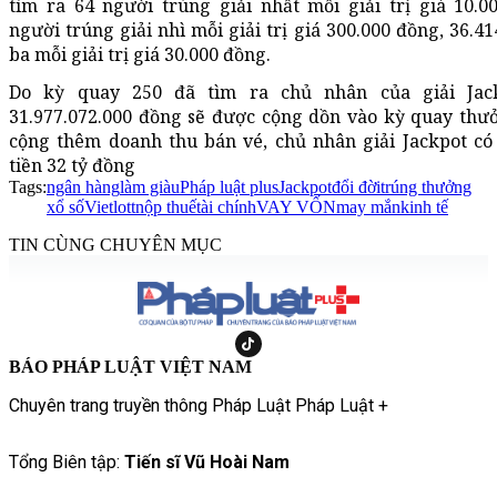
tìm ra 64 người trúng giải nhất mỗi giải trị giá 10.0
người trúng giải nhì mỗi giải trị giá 300.000 đồng, 36.4
ba mỗi giải trị giá 30.000 đồng.
Do kỳ quay 250 đã tìm ra chủ nhân của giải Jack
31.977.072.000 đồng sẽ được cộng dồn vào kỳ quay thưở
cộng thêm doanh thu bán vé, chủ nhân giải Jackpot có
tiền 32 tỷ đồng
Tags:
ngân hàng
làm giàu
Pháp luật plus
Jackpot
đổi đời
trúng thưởng
xổ số
Vietlott
nộp thuế
tài chính
VAY VỐN
may mắn
kinh tế
TIN CÙNG CHUYÊN MỤC
BÁO PHÁP LUẬT VIỆT NAM
Chuyên trang truyền thông Pháp Luật Pháp Luật +
Tổng Biên tập:
Tiến sĩ Vũ Hoài Nam