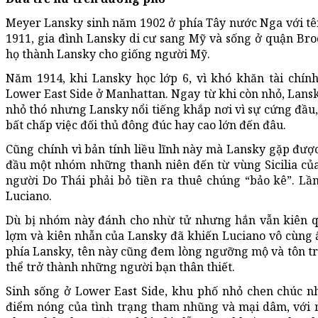
Meyer Lansky sinh năm 1902 ở phía Tây nước Nga với tê
1911, gia đình Lansky di cư sang Mỹ và sống ở quận Br
họ thành Lansky cho giống người Mỹ.
Năm 1914, khi Lansky học lớp 6, vì khó khăn tài chín
Lower East Side ở Manhattan. Ngay từ khi còn nhỏ, Lansky
nhỏ thó nhưng Lansky nổi tiếng khắp nơi vì sự cứng đầu,
bất chấp việc đối thủ đông đúc hay cao lớn đến đâu.
Cũng chính vì bản tính liều lĩnh này mà Lansky gặp đượ
đầu một nhóm những thanh niên đến từ vùng Sicilia của
người Do Thái phải bỏ tiền ra thuê chúng “bảo kê”. L
Luciano.
Dù bị nhóm này đánh cho nhừ tử nhưng hắn vẫn kiên qu
lợm và kiên nhẫn của Lansky đã khiến Luciano vô cùng 
phía Lansky, tên này cũng đem lòng ngưỡng mộ và tôn tr
thể trở thành những người bạn thân thiết.
Sinh sống ở Lower East Side, khu phố nhỏ chen chúc n
điểm nóng của tình trạng tham nhũng và mại dâm, với 