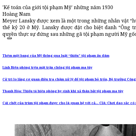
'Kế toán của giới tội phạm Mỹ' những năm 1930
Hoàng Nam
Meyer Lansky được xem là một trong những nhân vật “huy
thế kỷ 20 ở Mỹ. Lansky được đặt cho biệt danh “Ông 
quyền thực sự đứng sau những gã tội phạm người Mỹ gốc 
Thêm một bang của Mỹ thông qua luật “thiến” tội phạm ấu dâm
Lính Biên phòng trên mặt trận chống tội phạm ma túy
Cử tri lo lắng cơ quan điều tra chậm xử lý để tội phạm bỏ trốn, Bộ trưởng Công
Thanh Hóa: Thiếu tá biên phòng hy sinh khi xả thân bắt tội phạm ma túy
Cái chết của trùm tội phạm được cho là quan hệ với cả… CIA: Chơi dao sắc có 