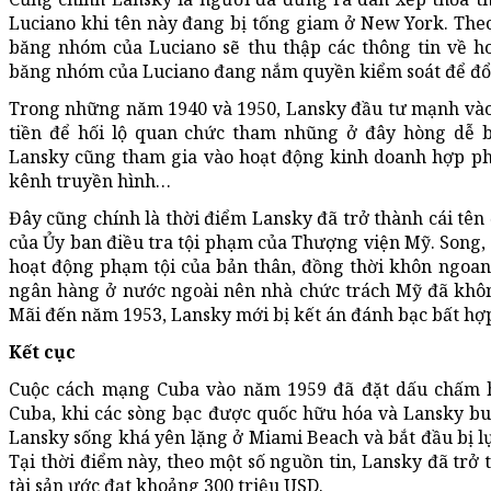
Luciano khi tên này đang bị tống giam ở New York. The
băng nhóm của Luciano sẽ thu thập các thông tin về ho
băng nhóm của Luciano đang nắm quyền kiểm soát để đổi 
Trong những năm 1940 và 1950, Lansky đầu tư mạnh vào 
tiền để hối lộ quan chức tham nhũng ở đây hòng dễ b
Lansky cũng tham gia vào hoạt động kinh doanh hợp phá
kênh truyền hình…
Đây cũng chính là thời điểm Lansky đã trở thành cái tên
của Ủy ban điều tra tội phạm của Thượng viện Mỹ. Song, d
hoạt động phạm tội của bản thân, đồng thời khôn ngoan
ngân hàng ở nước ngoài nên nhà chức trách Mỹ đã khôn
Mãi đến năm 1953, Lansky mới bị kết án đánh bạc bất hợp 
Kết cục
Cuộc cách mạng Cuba vào năm 1959 đã đặt dấu chấm h
Cuba, khi các sòng bạc được quốc hữu hóa và Lansky bu
Lansky sống khá yên lặng ở Miami Beach và bắt đầu bị l
Tại thời điểm này, theo một số nguồn tin, Lansky đã trở
tài sản ước đạt khoảng 300 triệu USD.