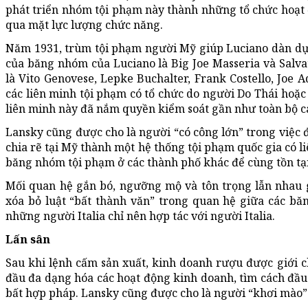
phát triển nhóm tội phạm này thành những tổ chức hoạ
qua mặt lực lượng chức năng.
Năm 1931, trùm tội phạm người Mỹ giúp Luciano dàn dự
của băng nhóm của Luciano là Big Joe Masseria và Salv
là Vito Genovese, Lepke Buchalter, Frank Costello, Joe 
các liên minh tội phạm có tổ chức do người Do Thái hoặc 
liên minh này đã nắm quyền kiểm soát gần như toàn bộ c
Lansky cũng được cho là người “có công lớn” trong việc
chia rẽ tại Mỹ thành một hệ thống tội phạm quốc gia có li
băng nhóm tội phạm ở các thành phố khác để cùng tồn tại
Mối quan hệ gắn bó, ngưỡng mộ và tôn trọng lẫn nhau 
xóa bỏ luật “bất thành văn” trong quan hệ giữa các b
những người Italia chỉ nên hợp tác với người Italia.
Lấn sân
Sau khi lệnh cấm sản xuất, kinh doanh rượu được giới 
đầu đa dạng hóa các hoạt động kinh doanh, tìm cách đầu
bất hợp pháp. Lansky cũng được cho là người “khơi mào” 