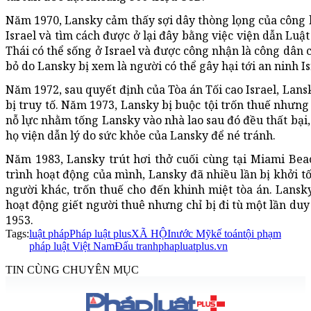
Năm 1970, Lansky cảm thấy sợi dây thòng lọng của công l
Israel và tìm cách được ở lại đây bằng việc viện dẫn Lu
Thái có thể sống ở Israel và được công nhận là công dân 
bỏ do Lansky bị xem là người có thể gây hại tới an ninh Is
Năm 1972, sau quyết định của Tòa án Tối cao Israel, Lans
bị truy tố. Năm 1973, Lansky bị buộc tội trốn thuế nhưng
nỗ lực nhằm tống Lansky vào nhà lao sau đó đều thất bại, 
họ viện dẫn lý do sức khỏe của Lansky để né tránh.
Năm 1983, Lansky trút hơi thở cuối cùng tại Miami Bea
trình hoạt động của mình, Lansky đã nhiều lần bị khởi t
người khác, trốn thuế cho đến khinh miệt tòa án. Lansk
hoạt động giết người thuê nhưng chỉ bị đi tù một lần duy 
1953.
Tags:
luật pháp
Pháp luật plus
XÃ HỘI
nước Mỹ
kế toán
tội phạm
pháp luật Việt Nam
Đấu tranh
phapluatplus.vn
TIN CÙNG CHUYÊN MỤC