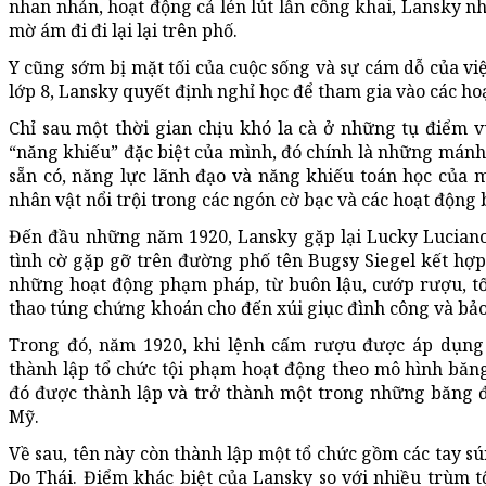
nhan nhản, hoạt động cả lén lút lẫn công khai, Lansky n
mờ ám đi đi lại lại trên phố.
Y cũng sớm bị mặt tối của cuộc sống và sự cám dỗ của việ
lớp 8, Lansky quyết định nghỉ học để tham gia vào các h
Chỉ sau một thời gian chịu khó la cà ở những tụ điểm v
“năng khiếu” đặc biệt của mình, đó chính là những mánh 
sẵn có, năng lực lãnh đạo và năng khiếu toán học của 
nhân vật nổi trội trong các ngón cờ bạc và các hoạt động
Đến đầu những năm 1920, Lansky gặp lại Lucky Luciano
tình cờ gặp gỡ trên đường phố tên Bugsy Siegel kết hợp 
những hoạt động phạm pháp, từ buôn lậu, cướp rượu, tốn
thao túng chứng khoán cho đến xúi giục đình công và bảo
Trong đó, năm 1920, khi lệnh cấm rượu được áp dụng
thành lập tổ chức tội phạm hoạt động theo mô hình băn
đó được thành lập và trở thành một trong những băng 
Mỹ.
Về sau, tên này còn thành lập một tổ chức gồm các tay sú
Do Thái. Điểm khác biệt của Lansky so với nhiều trùm t