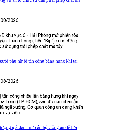
ong vụ án tổ chức sử dụng trái phép chất ma
/08/2026
D khu vực 6 - Hải Phòng mở phiên tòa
yễn Thành Long (Tiến "Bịp") cùng đồng
 sử dụng trái phép chất ma túy.
gười phụ nữ bị tấn công bằng hung khí tại
/08/2026
 tấn công nhiều lần bằng hung khí ngay
òa Long (TP HCM), sau đó nạn nhân ẫn
 đã ngã xuống. Cơ quan công an đang khẩn
rõ vụ việc.
 tượng giả danh nữ cán bộ Công an để lừa