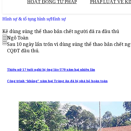
HOẠT ĐỘNG TƯ PHÁP
PHÁP LUẬT VỀ KI
Hình sự & tố tụng hình sự
Hình sự
Kẻ dùng súng thể thao bắn chết người đã ra đầu thú
Ngô Toàn
Sau 10 ngày lẩn trốn vì dùng súng thể thao bắn chết 
CQĐT đầu thú.
Thiếu nữ 17 tuổi nghi bị ông lão U70 xâm hại nhiều lần
Công trình “khủng” xâm hại Tràng An đã bị phá bỏ hoàn toàn