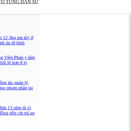
TỐ TỤNG DÂN SỰ
n 12,3kg ma túy ở
nh án tử hình
ng Viện Pháp y tâm
hối lộ hơn 8 tỷ
ông tác quản lý,
 tạo phạm nhân tại
lĩnh 13 năm tù vì
ồng tiền chi trả an