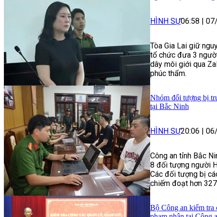
HÌNH SỰ
06:58
|
07
Tòa Gia Lai giữ nguy
tổ chức đưa 3 người
dây môi giới qua Zal
phúc thẩm.
Nhóm đối tượng bị tru
tại Bắc Ninh
HÌNH SỰ
20:06
|
06
Công an tỉnh Bắc Ni
8 đối tượng người Hà
Các đối tượng bị cá
chiếm đoạt hơn 327
Bộ Công an kiểm tra c
phạm nhân tại Công 