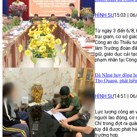
HÌNH SỰ
15:03
|
06
Từ ngày 3 đến 6/8, 
trại giam, cơ sở gi
Công an do Thiếu t
làm Trưởng đoàn đã 
giữ, giáo dục cải tạ
phạm nhân tại Công 
Đà Nẵng huy động hơn
Thọ Quang, phát hiện
HÌNH SỰ
14:51
|
06
Lực lượng công an v
người lao động, cơ 
Chỉ trong đợt ra qu
túy đã được phát hiệ
trường hợp.