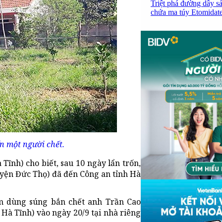
Triệt phá đường dây sả
chứa ma túy Etomidate,
n một người chết.
Tĩnh) cho biết, sau 10 ngày lẩn trốn,
huyện Đức Thọ) đã đến Công an tỉnh Hà
m dùng súng bắn chết anh Trần Cao
 Hà Tĩnh) vào ngày 20/9 tại nhà riêng