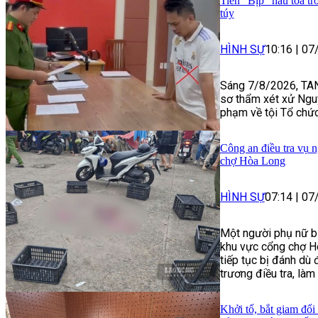
Tiến "Bịp" hầu tòa tr
túy
HÌNH SỰ
10:16
|
07
Sáng 7/8/2026, TAN
sơ thẩm xét xử Ngu
phạm về tội Tổ chức
Công an điều tra vụ n
chợ Hòa Long
HÌNH SỰ
07:14
|
07
Một người phụ nữ bị
khu vực cổng chợ H
tiếp tục bị đánh dù
trương điều tra, làm 
Khởi tố, bắt giam đối