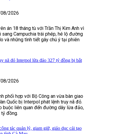
/08/2026
ên án 18 tháng tù với Trần Thị Kim Anh vì
 sang Campuchia trái phép, hé lộ đường
o và những tình tiết gây chú ý tại phiên
y nã đỏ Interpol lừa đảo 327 tỷ đồng bị bắt
/08/2026
nh phối hợp với Bộ Công an vừa bàn giao
n Quốc bị Interpol phát lệnh truy nã đỏ.
o buộc liên quan đến đường dây lừa đảo,
 tỷ đồng.
ông tác quản lý, giam giữ, giáo dục cải tạo
an tỉnh Cà Mau