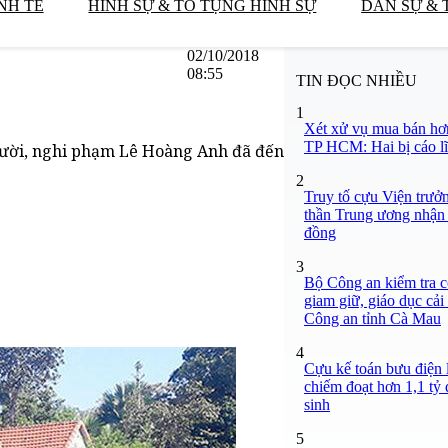
NH TẾ
HÌNH SỰ & TỐ TỤNG HÌNH SỰ
DÂN SỰ & 
02/10/2018
08:55
TIN ĐỌC NHIỀU
1
Xét xử vụ mua bán hơ
TP HCM: Hai bị cáo lĩ
người, nghi phạm Lê Hoàng Anh đã đến
2
Truy tố cựu Viện trưở
thần Trung ương nhận 
đồng
3
Bộ Công an kiểm tra c
giam giữ, giáo dục cải
Công an tỉnh Cà Mau
4
Cựu kế toán bưu điện 
chiếm đoạt hơn 1,1 tỷ đ
sinh
5