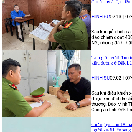
đảo "chạy án", chiếm 
HÌNH SỰ
07:13
|
07
Sau khi giả danh cá
đảo chiếm đoạt 400 
Nội, nhưng đã bị bắt,
Tạm giữ người đàn ôn
giữa đường ở Đắk Lắ
HÌNH SỰ
07:02
|
07
Sau khi điều khiển 
được xác định là ch
thương, Đào Minh Th
Công an tỉnh Đắk Lắ
Giữ nguyên án 18 thá
người vượt biên san