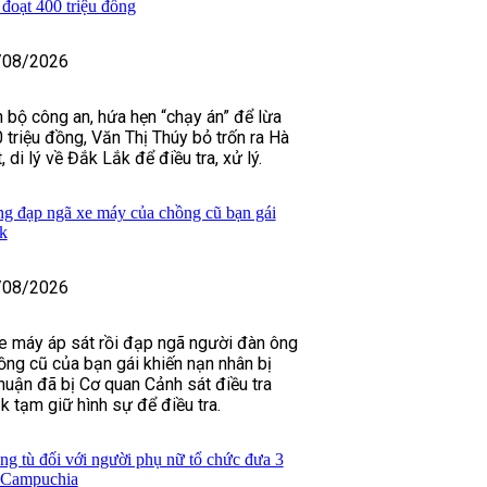
đoạt 400 triệu đồng
/08/2026
n bộ công an, hứa hẹn “chạy án” để lừa
triệu đồng, Văn Thị Thúy bỏ trốn ra Hà
 di lý về Đắk Lắk để điều tra, xử lý.
g đạp ngã xe máy của chồng cũ bạn gái
k
/08/2026
xe máy áp sát rồi đạp ngã người đàn ông
ồng cũ của bạn gái khiến nạn nhân bị
uận đã bị Cơ quan Cảnh sát điều tra
k tạm giữ hình sự để điều tra.
ng tù đối với người phụ nữ tổ chức đưa 3
g Campuchia