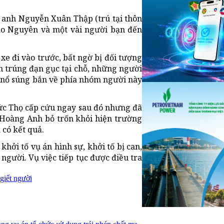
 anh Nguyễn Xuân Thập (trú tại thôn
ao Nguyên và một vài người bạn đến
 đi vào trước, bất ngờ bị đối tượng
 trúng đạn gục tại chỗ, những người
ục nổ súng bắn về phía nhóm người này
c Thọ cấp cứu ngay sau đó nhưng đã
 Hoàng Anh bỏ trốn khỏi hiện trường
 có kết quả.
khởi tố vụ án hình sự, khởi tố bị can,
người. Vụ việc tiếp tục được điều tra
giết người