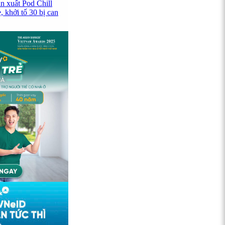
n xuất Pod Chill
 khởi tố 30 bị can