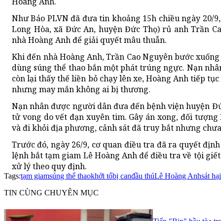
Hoàng Anh.
Như Báo PLVN đã đưa tin khoảng 15h chiều ngày 20/9,
Long Hòa, xã Đức An, huyện Đức Thọ) rủ anh Trần C
nhà Hoàng Anh để giải quyết mâu thuẫn.
Khi đến nhà Hoàng Anh, Trần Cao Nguyên bước xuống xe
dùng súng thể thao bắn một phát trúng ngực. Nạn nhân
còn lại thấy thế liền bỏ chạy lên xe, Hoàng Anh tiếp t
nhưng may mắn không ai bị thương.
Nạn nhân được người dân đưa đến bệnh viện huyện Đứ
tử vong do vết đạn xuyên tim. Gây án xong, đối tượng
và đi khỏi địa phương, cảnh sát đã truy bắt nhưng chưa
Trước đó, ngày 26/9, cơ quan điều tra đã ra quyết định 
lệnh bắt tạm giam Lê Hoàng Anh để điều tra về tội giết 
xử lý theo quy định.
Tags:
tạm giam
súng thể thao
khởi tố
bị can
đầu thú
Lê Hoàng Anh
sát hại
TIN CÙNG CHUYÊN MỤC