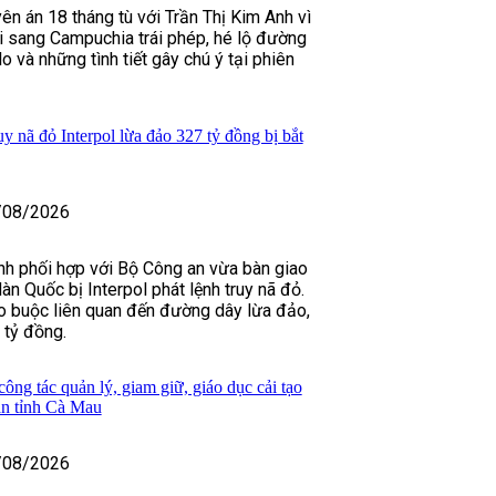
ên án 18 tháng tù với Trần Thị Kim Anh vì
 sang Campuchia trái phép, hé lộ đường
o và những tình tiết gây chú ý tại phiên
y nã đỏ Interpol lừa đảo 327 tỷ đồng bị bắt
/08/2026
nh phối hợp với Bộ Công an vừa bàn giao
n Quốc bị Interpol phát lệnh truy nã đỏ.
o buộc liên quan đến đường dây lừa đảo,
 tỷ đồng.
ông tác quản lý, giam giữ, giáo dục cải tạo
an tỉnh Cà Mau
/08/2026