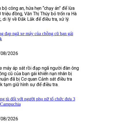
n bộ công an, hứa hẹn “chạy án” để lừa
triệu đồng, Văn Thị Thúy bỏ trốn ra Hà
 di lý về Đắk Lắk để điều tra, xử lý.
g đạp ngã xe máy của chồng cũ bạn gái
k
/08/2026
xe máy áp sát rồi đạp ngã người đàn ông
ồng cũ của bạn gái khiến nạn nhân bị
uận đã bị Cơ quan Cảnh sát điều tra
k tạm giữ hình sự để điều tra.
ng tù đối với người phụ nữ tổ chức đưa 3
g Campuchia
/08/2026