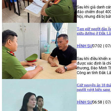
Sau khi giả danh cá
đảo chiếm đoạt 400 
Nội, nhưng đã bị bắt,
Tạm giữ người đàn ôn
giữa đường ở Đắk Lắ
HÌNH SỰ
07:02
|
07
Sau khi điều khiển 
được xác định là ch
thương, Đào Minh Th
Công an tỉnh Đắk Lắ
Giữ nguyên án 18 thá
người vượt biên san
HÌNH SỰ
06:58
|
07