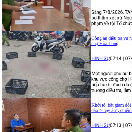
Sáng 7/8/2026, TAN
sơ thẩm xét xử Ngu
phạm về tội Tổ chức
Công an điều tra vụ n
chợ Hòa Long
HÌNH SỰ
07:14
|
07
Một người phụ nữ bị
khu vực cổng chợ H
tiếp tục bị đánh dù
trương điều tra, làm 
Khởi tố, bắt giam đối
đảo "chạy án", chiếm 
HÌNH SỰ
07:13
|
07