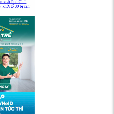
n xuất Pod Chill
 khởi tố 30 bị can