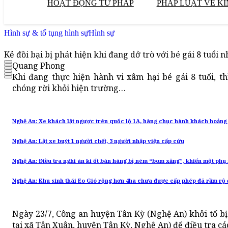
HOẠT ĐỘNG TƯ PHÁP
PHÁP LUẬT VỀ KI
Hình sự & tố tụng hình sự
Hình sự
Kẻ đồi bại bị phát hiện khi đang dở trò với bé gái 8 tuổi
Quang Phong
Khi đang thực hiện hành vi xâm hại bé gái 8 tuổi, th
chóng rời khỏi hiện trường…
Nghệ An: Xe khách lật ngược trên quốc lộ 1A, hàng chục hành khách hoảng
Nghệ An: Lật xe buýt 1 người chết, 3 người nhập viện cấp cứu
Nghệ An: Điều tra nghi án ki ốt bán hàng bị ném “bom xăng”, khiến một phụ
Nghệ An: Khu sinh thái Eo Gió rộng hơn 4ha chưa được cấp phép đã rầm rộ 
Ngày 23/7, Công an huyện Tân Kỳ (Nghệ An) khởi tố bị 
tại xã Tân Xuân, huyện Tân Kỳ, Nghệ An) để điều tra c