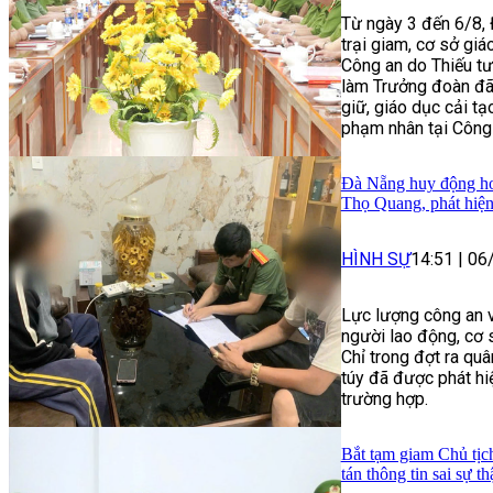
Từ ngày 3 đến 6/8, 
trại giam, cơ sở gi
Công an do Thiếu t
làm Trưởng đoàn đã 
giữ, giáo dục cải tạ
phạm nhân tại Công 
Đà Nẵng huy động hơn
Thọ Quang, phát hiện
HÌNH SỰ
14:51
|
06
Lực lượng công an v
người lao động, cơ 
Chỉ trong đợt ra qu
túy đã được phát hiệ
trường hợp.
Bắt tạm giam Chủ tịc
tán thông tin sai sự th