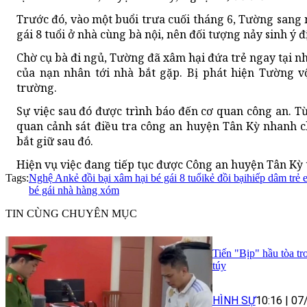
Trước đó, vào một buổi trưa cuối tháng 6, Tường sang 
gái 8 tuổi ở nhà cùng bà nội, nên đối tượng nảy sinh ý 
Chờ cụ bà đi ngủ, Tường đã xâm hại đứa trẻ ngay tại n
của nạn nhân tới nhà bắt gặp. Bị phát hiện Tường vộ
trường.
Sự việc sau đó được trình báo đến cơ quan công an. Từ
quan cảnh sát điều tra công an huyện Tân Kỳ nhanh 
bắt giữ sau đó.
Hiện vụ việc đang tiếp tục được Công an huyện Tân Kỳ t
Tags:
Nghệ An
kẻ đồi bại xâm hại bé gái 8 tuổi
kẻ đồi bại
hiếp dâm trẻ 
bé gái nhà hàng xóm
TIN CÙNG CHUYÊN MỤC
Tiến "Bịp" hầu tòa tr
túy
HÌNH SỰ
10:16
|
07