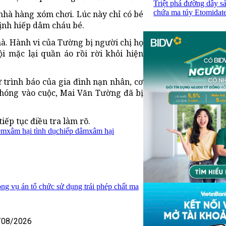
Triệt phá đường dây sả
chứa ma túy Etomidate,
nhà hàng xóm chơi. Lúc này chỉ có bé
định hiếp dâm cháu bé.
hà. Hành vi của Tường bị người chị họ
i mặc lại quần áo rồi rời khỏi hiện
 trình báo của gia đình nạn nhân, cơ
chóng vào cuộc, Mai Văn Tường đã bị
iếp tục điều tra làm rõ.
em
xâm hại tình dục
hiếp dâm
xâm hại
ong vụ án tổ chức sử dụng trái phép chất ma
/08/2026