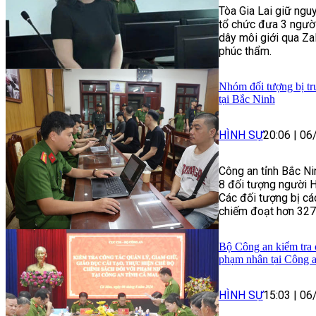
Tòa Gia Lai giữ nguy
tổ chức đưa 3 người
dây môi giới qua Zal
phúc thẩm.
Nhóm đối tượng bị tru
tại Bắc Ninh
HÌNH SỰ
20:06
|
06
Công an tỉnh Bắc Ni
8 đối tượng người Hà
Các đối tượng bị cá
chiếm đoạt hơn 327
Bộ Công an kiểm tra c
phạm nhân tại Công 
HÌNH SỰ
15:03
|
06