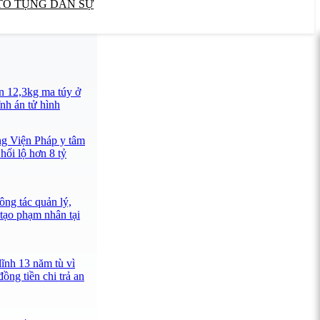
TỐ TỤNG DÂN SỰ
n 12,3kg ma túy ở
nh án tử hình
ng Viện Pháp y tâm
hối lộ hơn 8 tỷ
ông tác quản lý,
 tạo phạm nhân tại
lĩnh 13 năm tù vì
ồng tiền chi trả an