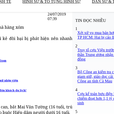
NH TẾ
HÌNH SỰ & TỐ TỤNG HÌNH SỰ
DÂN SỰ & 
24/07/2019
07:39
TIN ĐỌC NHIỀU
 nhà hàng xóm
1
Xét xử vụ mua bán hơ
TP HCM: Hai bị cáo lĩ
ì kẻ đồi bại bị phát hiện nên nhanh
2
Truy tố cựu Viện trưở
thần Trung ương nhận 
đồng
 loạn
3
Bộ Công an kiểm tra c
giam giữ, giáo dục cải
 nữ nhập viện
Công an tỉnh Cà Mau
4
đón khách du lịch!
Cựu kế toán bưu điện 
chiếm đoạt hơn 1,1 tỷ đ
sinh
can, bắt Mai Văn Tường (16 tuổi, trú
5
áo buộc Hiếp dâm người dưới 16 tuổi.