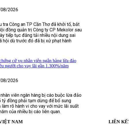
/08/2026
u tra Công an TP Cần Thơ đã khởi tố, bắt
ội đồng quản trị Công ty CP Mekolor sau
ày tiếp tục đăng tải nhiều nội dung sai
ã hội dù trước đó đã bị xử phạt hành
chứng cứ vụ nhân viên ngân hàng lừa đảo
iều người cho vay lãi gần 1.300%/năm
/08/2026
 nhân viên ngân hàng bị cáo buộc lừa đảo
5 tỷ đồng phải tạm dừng để bổ sung
 làm rõ hành vi cho vay với mức lãi suất
năm của nhiều bị cáo liên quan.
VIỆT NAM
LIÊN KẾ