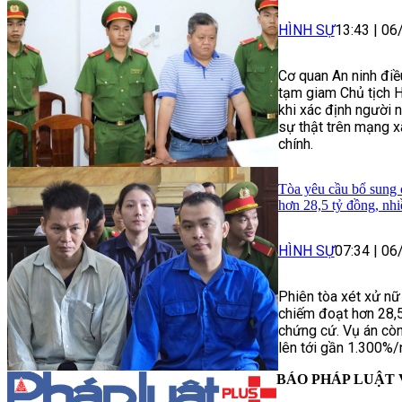
HÌNH SỰ
13:43
|
06
Cơ quan An ninh điề
tạm giam Chủ tịch H
khi xác định người n
sự thật trên mạng x
chính.
Tòa yêu cầu bổ sung 
hơn 28,5 tỷ đồng, nh
HÌNH SỰ
07:34
|
06
Phiên tòa xét xử nữ
chiếm đoạt hơn 28,
chứng cứ. Vụ án còn
lên tới gần 1.300%/
BÁO PHÁP LUẬT 