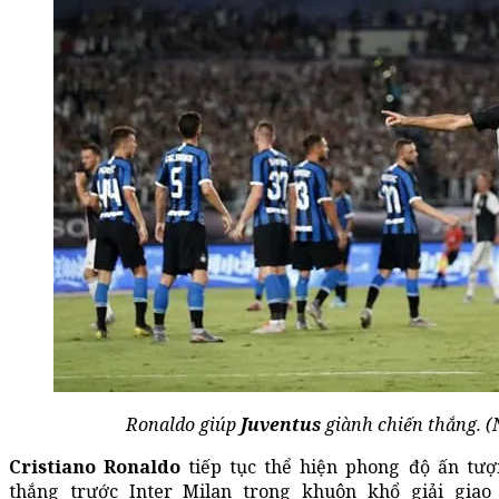
Ronaldo giúp
Juventus
giành chiến thắng. (
Cristiano Ronaldo
tiếp tục thể hiện phong độ ấn tượ
thắng trước Inter Milan trong khuôn khổ giải gia