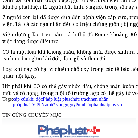
Cảnh sát đã nhận được cuộc gọi từ các nhân viên làm ca
khi họ phát hiện 12 người bất tỉnh. 5 người trong số này
7 người còn lại đã được đưa đến bệnh viện cấp cứu, tro
viện. Tất cả các nạn nhân đều có triệu chứng giống bị
ngộ
Viện dưỡng lào trên nằm cách thủ đô Rome khoảng 30
việc đang được điều tra.
CO là một loại khí không màu, không mùi được sinh ra t
carbon, bao gồm khí đốt, dầu, gỗ và than đá.
Loại khí này có hại vì chiếm chỗ oxy trong các tế bào h
quan nội tạng.
Hít phải khí CO có thể gây nhức đầu, chóng mặt, buồn n
mũi và cổ họng, trong một số trường hợp có thể gây tử vo
Tags:
cấp cứu
khí độc
Pháp luật plus
chức trách
nạn nhân
pháp luật Việt Nam
tử vong
nguyên nhân
phapluatplus.vn
TIN CÙNG CHUYÊN MỤC