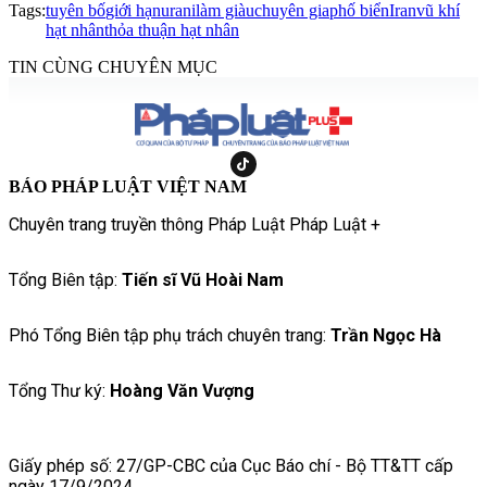
Tags:
tuyên bố
giới hạn
urani
làm giàu
chuyên gia
phố biển
Iran
vũ khí
hạt nhân
thỏa thuận hạt nhân
TIN CÙNG CHUYÊN MỤC
BÁO PHÁP LUẬT VIỆT NAM
Chuyên trang truyền thông Pháp Luật Pháp Luật +
Tổng Biên tập:
Tiến sĩ Vũ Hoài Nam
Phó Tổng Biên tập phụ trách chuyên trang:
Trần Ngọc Hà
Tổng Thư ký:
Hoàng Văn Vượng
Giấy phép số: 27/GP-CBC của Cục Báo chí - Bộ TT&TT cấp
ngày 17/9/2024