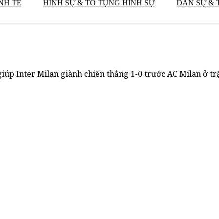
NH TẾ
HÌNH SỰ & TỐ TỤNG HÌNH SỰ
DÂN SỰ & 
iúp Inter Milan giành chiến thắng 1-0 trước AC Milan ở tr