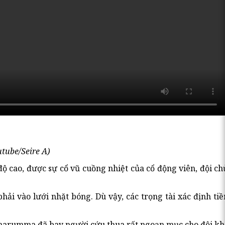
tube/Seire A)
ộ cao, được sự cổ vũ cuồng nhiệt của cổ động viên, đội c
i vào lưới nhặt bóng. Dù vậy, các trọng tài xác định tiề
Donnarumma đã bay người cứu thua rất ngoạn mục cho đội kh