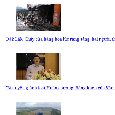
Đắk Lắk: Cháy cửa hàng hoa lúc rạng sáng, hai người t
'Bí quyết' giành loạt Huân chương, Bằng khen của Vă