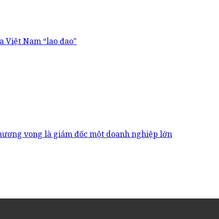
a Việt Nam “lao đao"
thương vong là giám đốc một doanh nghiệp lớn