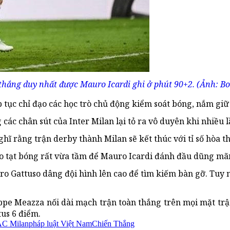
thắng duy nhất được Mauro Icardi ghi ở phút 90+2. (Ảnh: B
p tục chỉ đạo các học trò chủ động kiểm soát bóng, nắm giữ 
g các chân sút của Inter Milan lại tỏ ra vô duyên khi nhiều
hĩ rằng trận derby thành Milan sẽ kết thúc với tỉ số hòa th
no tạt bóng rất vừa tầm để Mauro Icardi đánh đầu dũng mã
ro Gattuso dâng đội hình lên cao để tìm kiếm bàn gỡ. Tuy 
ppe Meazza nối dài mạch trận toàn thắng trên mọi mặt trận
tus 6 điểm.
C Milan
pháp luật Việt Nam
Chiến Thắng