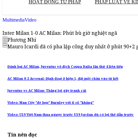
HOẠT ĐỘNG TƯ PHÁP
PHÁP LUẬT VỀ KI
Multimedia
Video
Inter Milan 1-0 AC Milan: Phút bù giờ nghiệt ngã
Phương Nhi
Mauro Icardi đã có pha lập công duy nhất ở phút 90+2 g
Đánh bại AC Milan, Juventus vô địch Coppa Italia lần thứ 4 liên tiếp
AC Milan 0-2 Arsenal: Định đoạt ở hiệp 1, đặt một chân vào tứ kết
Juventus vs AC Milan: Thắng lợi gây tranh cãi
Video: Man City "đè bẹp" Burnley với tỉ số "khủng"
Video: U19 Việt Nam thua ngược trước U19 Jordan dù có lợi thế dẫn trước
Tin nên đọc