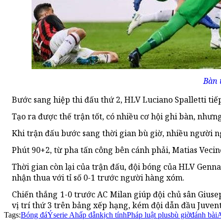
Bàn 
Bước sang hiệp thi đấu thứ 2, HLV Luciano Spalletti tiế
Tạo ra được thế trận tốt, có nhiều cơ hội ghi bàn, nhưn
Khi trận đấu bước sang thời gian bù giờ, nhiều người ng
Phút 90+2, từ pha tấn công bên cánh phải, Matias Veci
Thời gian còn lại của trận đấu, đội bóng của HLV Genna
nhận thua với tỉ số 0-1 trước người hàng xóm.
Chiến thắng 1-0 trước AC Milan giúp đội chủ sân Giuse
vị trí thứ 3 trên bảng xếp hạng, kém đội dẫn đầu Juven
Tags:
Bóng đá
Ý
serie A
hấp dẫn
kịch tính
Pháp luật plus
bù giờ
đánh bài
A