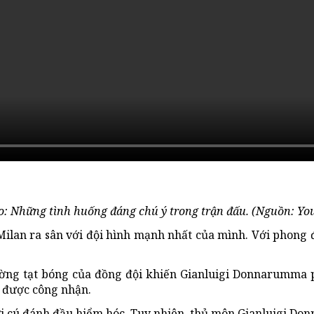
o: Những tình huống đáng chú ý trong trận đấu. (Nguồn: You
Milan ra sân với đội hình mạnh nhất của mình. Với phong đ
ng tạt bóng của đồng đội khiến Gianluigi Donnarumma phả
g được công nhận.
 với cú đánh đầu hiểm hóc. Tuy nhiên, thủ môn Gianluigi 