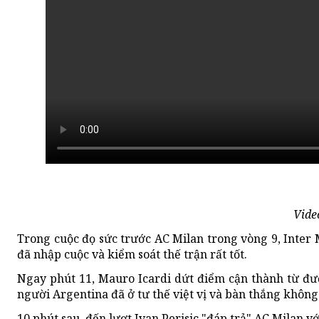
Vide
Trong cuộc đọ sức trước AC Milan trong vòng 9, Inter 
đã nhập cuộc và kiểm soát thế trận rất tốt.
Ngay phút 11, Mauro Icardi dứt điểm cận thành từ đườ
người Argentina đã ở tư thế việt vị và bàn thắng khôn
10 phút sau, đến lượt Ivan Perisic "đáp trả" AC Milan