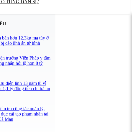
TỐ TỤNG DÂN SỰ
IỀU
 bán hơn 12,3kg ma túy ở
ị cáo lĩnh án tử hình
iện trưởng Viện Pháp y tâm
ng nhận hối lộ hơn 8 tỷ
u điện lĩnh 13 năm tù vì
 1,1 tỷ đồng tiền chi trả an
ểm tra công tác quản lý,
 dục cải tạo phạm nhân tại
 Cà Mau