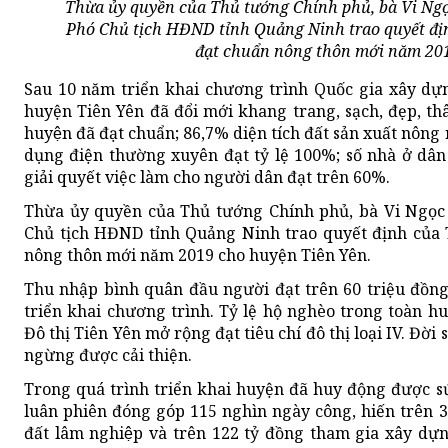
Thừa ủy quyền của Thủ tướng Chính phủ, bà Vi Ngọ
Phó Chủ tịch HĐND tỉnh Quảng Ninh trao quyết đ
đạt chuẩn nông thôn mới năm 201
Sau 10 năm triển khai chương trình Quốc gia xây dự
huyện Tiên Yên đã đổi mới khang trang, sạch, đẹp, th
huyện đã đạt chuẩn; 86,7% diện tích đất sản xuất nông
dụng điện thường xuyên đạt tỷ lệ 100%; số nhà ở dân 
giải quyết việc làm cho người dân đạt trên 60%.
Thừa ủy quyền của Thủ tướng Chính phủ, bà Vi Ngọc 
Chủ tịch HĐND tỉnh Quảng Ninh trao quyết định của
nông thôn mới năm 2019 cho huyện Tiên Yên.
Thu nhập bình quân đầu người đạt trên 60 triệu đồng
triển khai chương trình. Tỷ lệ hộ nghèo trong toàn h
Đô thị Tiên Yên mở rộng đạt tiêu chí đô thị loại IV. Đờ
ngừng được cải thiện.
Trong quá trình triển khai huyện đã huy động được s
luân phiên đóng góp 115 nghìn ngày công, hiến trên 
đất lâm nghiệp và trên 122 tỷ đồng tham gia xây dự