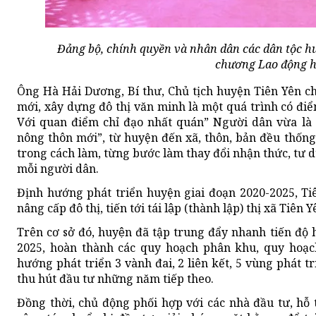
Đảng bộ, chính quyền và nhân dân các dân tộc h
chương Lao động h
Ông Hà Hải Dương, Bí thư, Chủ tịch huyện Tiên Yên c
mới, xây dựng đô thị văn minh là một quá trình có đi
Với quan điểm chỉ đạo nhất quán” Người dân vừa là chu
nông thôn mới”, từ huyện đến xã, thôn, bản đều thống
trong cách làm, từng bước làm thay đổi nhận thức, tư 
mỗi người dân.
Định hướng phát triển huyện giai đoạn 2020-2025, Ti
nâng cấp đô thị, tiến tới tái lập (thành lập) thị xã Tiên Y
Trên cơ sở đó, huyện đã tập trung đẩy nhanh tiến đ
2025, hoàn thành các quy hoạch phân khu, quy hoạch
hướng phát triển 3 vành đai, 2 liên kết, 5 vùng phát triể
thu hút đầu tư những năm tiếp theo.
Đồng thời, chủ động phối hợp với các nhà đầu tư, hỗ t