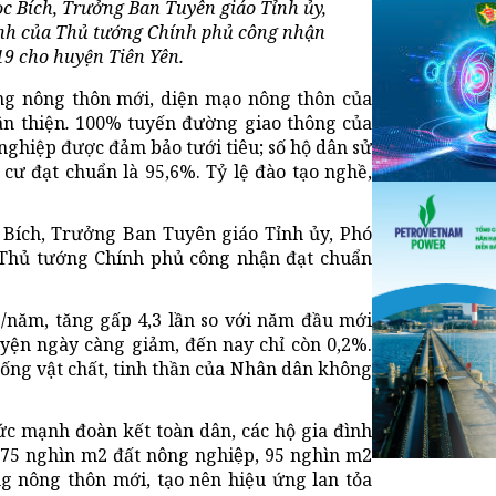
c Bích, Trưởng Ban Tuyên giáo Tỉnh ủy,
ịnh của Thủ tướng Chính phủ công nhận
9 cho huyện Tiên Yên.
ng nông thôn mới, diện mạo nông thôn của
ân thiện
.
100% tuyến đường giao thông của
 nghiệp được đảm bảo tưới tiêu; số hộ dân sử
cư đạt chuẩn là 95,6%. Tỷ lệ đào tạo nghề,
Bích, Trưởng Ban Tuyên giáo Tỉnh ủy, Phó
 Thủ tướng Chính phủ công nhận đạt chuẩn
/năm, tăng gấp 4,3 lần so với năm đầu mới
uyện ngày càng giảm, đến nay chỉ còn 0,2%.
i sống vật chất, tinh thần của Nhân dân không
ức mạnh đoàn kết toàn dân, các hộ gia đình
375 nghìn m2 đất nông nghiệp, 95 nghìn m2
ng nông thôn mới, tạo nên hiệu ứng lan tỏa