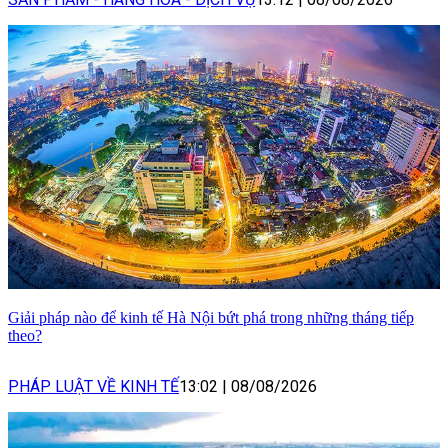
Giải pháp nào để kinh tế Hà Nội bứt phá trong những tháng tiếp
theo?
PHÁP LUẬT VỀ KINH TẾ
13:02
|
08/08/2026