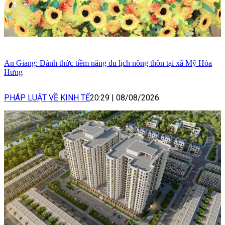
An Giang: Đánh thức tiềm năng du lịch nông thôn tại xã Mỹ Hòa
Hưng
PHÁP LUẬT VỀ KINH TẾ
20:29
|
08/08/2026