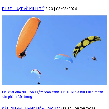
PHÁP LUẬT VỀ KINH TẾ
13:23
|
08/08/2026
Đề xuất đưa dù lượn ngắm toàn cảnh TP HCM và núi Dinh thành
sản phẩm đặc trưng
SẢN PHẨM - HÀNG HÓA - DỊCH VỤ
13:12
|
08/08/2026