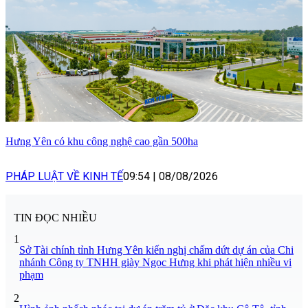
Hưng Yên có khu công nghệ cao gần 500ha
PHÁP LUẬT VỀ KINH TẾ
09:54
|
08/08/2026
TIN ĐỌC NHIỀU
1
Sở Tài chính tỉnh Hưng Yên kiến nghị chấm dứt dự án của Chi
nhánh Công ty TNHH giày Ngọc Hưng khi phát hiện nhiều vi
phạm
2