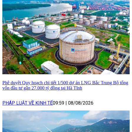
Phê duyệt Quy hoạch chi tiết 1/500 dự án LNG Bắc Trung Bộ tổng
vốn đầu tư gần 27.000 tỷ đồng tại Hà Tĩnh
PHÁP LUẬT VỀ KINH TẾ
09:59
|
08/08/2026