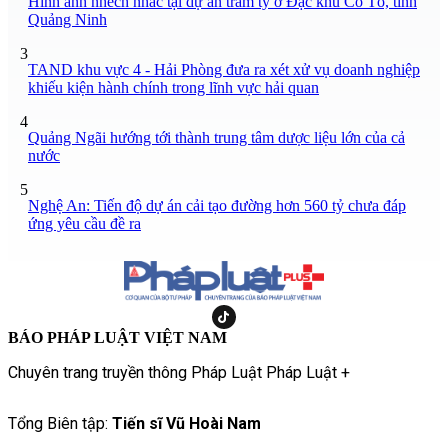
Hình ảnh nhếch nhác tại dự án trăm tỷ ở Đặc khu Cô Tô, tỉnh
Quảng Ninh
3
TAND khu vực 4 - Hải Phòng đưa ra xét xử vụ doanh nghiệp
khiếu kiện hành chính trong lĩnh vực hải quan
4
Quảng Ngãi hướng tới thành trung tâm dược liệu lớn của cả
nước
5
Nghệ An: Tiến độ dự án cải tạo đường hơn 560 tỷ chưa đáp
ứng yêu cầu đề ra
BÁO PHÁP LUẬT VIỆT NAM
Chuyên trang truyền thông Pháp Luật Pháp Luật +
Tổng Biên tập:
Tiến sĩ Vũ Hoài Nam