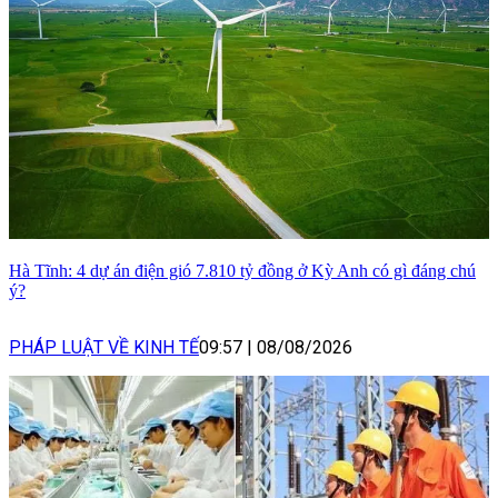
Hà Tĩnh: 4 dự án điện gió 7.810 tỷ đồng ở Kỳ Anh có gì đáng chú
ý?
PHÁP LUẬT VỀ KINH TẾ
09:57
|
08/08/2026