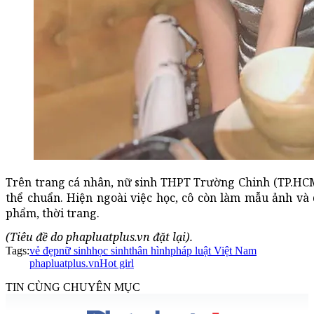
Trên trang cá nhân, nữ sinh THPT Trường Chinh (TP.HC
thể chuẩn. Hiện ngoài việc học, cô còn làm mẫu ảnh v
phẩm, thời trang.
(Tiêu đề do phapluatplus.vn đặt lại).
Tags:
vẻ đẹp
nữ sinh
học sinh
thân hình
pháp luật Việt Nam
phapluatplus.vn
Hot girl
TIN CÙNG CHUYÊN MỤC