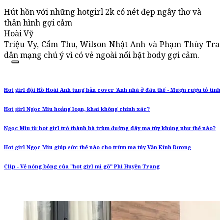
Hút hồn với những hotgirl 2k có nét đẹp ngây thơ và
thân hình gợi cảm
Hoài Vỹ
Triệu Vy, Cẩm Thu, Wilson Nhật Anh và Phạm Thùy Tran
dân mạng chú ý vì có vẻ ngoài nổi bật body gợi cảm.
Hot girl đội Hồ Hoài Anh tung bản cover 'Anh nhà ở đâu thế - Mượn rượu tỏ tình
Hot girl Ngọc Miu hoảng loạn, khai không chính xác?
Ngọc Miu từ hot girl trở thành bà trùm đường dây ma túy khủng như thế nào?
Hot girl Ngọc Miu giúp sức thế nào cho trùm ma túy Văn Kính Dương
Clip - Vẻ nóng bỏng của "hot girl mì gõ" Phi Huyền Trang