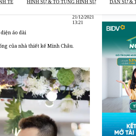
NH TẾ
HÌNH SỰ & TỐ TỤNG HÌNH SỰ
DÂN SỰ & 
21/12/2021
13:21
diện áo dài
ống của nhà thiết kế Minh Châu.