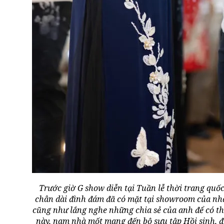
Trước giờ G show diễn tại Tuần lễ thời trang quố
chân dài đình đám đã có mặt tại showroom của nhà
cũng như lắng nghe những chia sẻ của anh để có t
này, nam nhà mốt mang đến bộ sưu tập Hồi sinh, đ