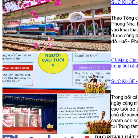
SỨC KHỎE -
Theo Tổng cô
Phong Nha: H
vào khai thá
được công bố
đô Huế - Pho
Cà Mau: Chun
trong bối cản
SỨC KHỎE -
Trong bối cả
ngày càng n
cao tuổi trở 
chủ đề xuyên
chăm sóc sức
tại Trung tâ
BÁO PHÁP LUẬT 