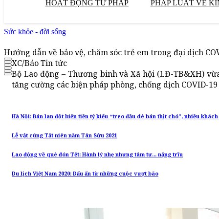
HOẠT ĐỘNG TƯ PHÁP
PHÁP LUẬT VỀ KI
Sức khỏe - đời sống
Hướng dẫn về bảo vệ, chăm sóc trẻ em trong đại dịch CO
XC/Báo Tin tức
Bộ Lao động – Thương binh và Xã hội (LĐ-TB&XH) vừa 
tăng cường các biện pháp phòng, chống dịch COVID-19 
Hà Nội: Bán lan đột biến tiền tỷ kiểu “treo đầu dê bán thịt chó”, nhiều khá
Lễ vật cúng Tất niên năm Tân Sửu 2021
Lao động về quê đón Tết: Hành lý nhẹ nhưng tâm tư... nặng trĩu
Du lịch Việt Nam 2020: Dấu ấn từ những cuộc vượt bão