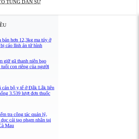
TỐ TỤNG DÂN SỰ
IỀU
 bán hơn 12,3kg ma túy ở
ị cáo lĩnh án tử hình
 giữ gã thanh niên bạo
 tuổi con riêng của người
 cán bộ y tế ở Đắk Lắk liên
hống 3.539 lượt đơn thuốc
ểm tra công tác quản lý,
 dục cải tạo phạm nhân tại
 Cà Mau