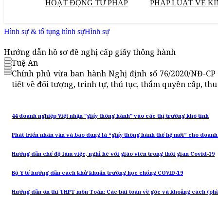
HOẠT ĐỘNG TƯ PHÁP
PHÁP LUẬT VỀ KI
Hình sự & tố tụng hình sự
Hình sự
Hướng dẫn hồ sơ đề nghị cấp giấy thông hành
Tuệ An
Chính phủ vừa ban hành Nghị định số 76/2020/NĐ-CP (
tiết về đối tượng, trình tự, thủ tục, thẩm quyền cấp, th
44 doanh nghiệp Việt nhận "giấy thông hành" vào các thị trường khó tính
Phát triển nhân văn và bao dung là “giấy thông hành thế hệ mới” cho doanh
Hướng dẫn chế độ làm việc, nghỉ hè với giáo viên trong thời gian Covid-19
Bộ Y tế hướng dẫn cách khử khuẩn trường học chống COVID-19
Hướng dẫn ôn thi THPT môn Toán: Các bài toán về góc và khoảng cách (phầ