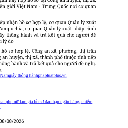
nh này nộp hồ sơ tại Công an huyện, thị xã,
iên giới Việt Nam - Trung Quốc nơi cơ quan
iếp nhận hồ sơ hợp lệ, cơ quan Quản lý xuất
 Campuchia, cơ quan Quản lý xuất nhập cảnh
iấy thông hành và trả kết quả cho người đề
 lý do.
 hồ sơ hợp lệ, Công an xã, phường, thị trấn
an huyện, thị xã, thành phố thuộc tỉnh tiếp
hông hành và trả kết quả cho người đề nghị.
o.
t Nam
giấy thông hành
phapluatplus.vn
 hai phụ nữ làm giả hồ sơ đáo hạn ngân hàng, chiếm
g
08/08/2026