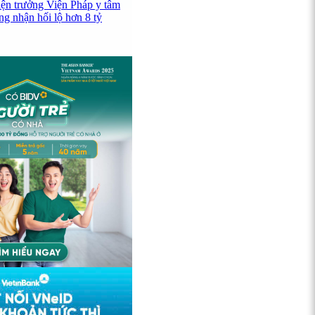
iện trưởng Viện Pháp y tâm
ng nhận hối lộ hơn 8 tỷ