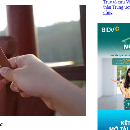
Truy tố cựu V
thần Trung ươ
đồng
ọa