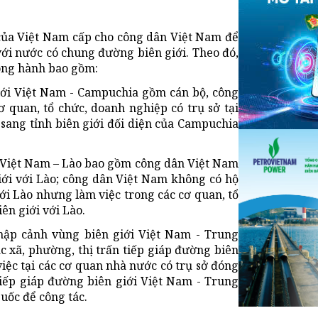
 của Việt Nam cấp cho công dân Việt Nam để
với nước có chung đường biên giới. Theo đó,
hông hành bao gồm:
iới Việt Nam - Campuchia gồm cán bộ, công
ơ quan, tổ chức, doanh nghiệp có trụ sở tại
sang tỉnh biên giới đối diện của Campuchia
i Việt Nam – Lào bao gồm công dân Việt Nam
iới với Lào; công dân Việt Nam không có hộ
ới Lào nhưng làm việc trong các cơ quan, tổ
ên giới với Lào.
hập cảnh vùng biên giới Việt Nam - Trung
c xã, phường, thị trấn tiếp giáp đường biên
iệc tại các cơ quan nhà nước có trụ sở đóng
 tiếp giáp đường biên giới Việt Nam - Trung
uốc để công tác.