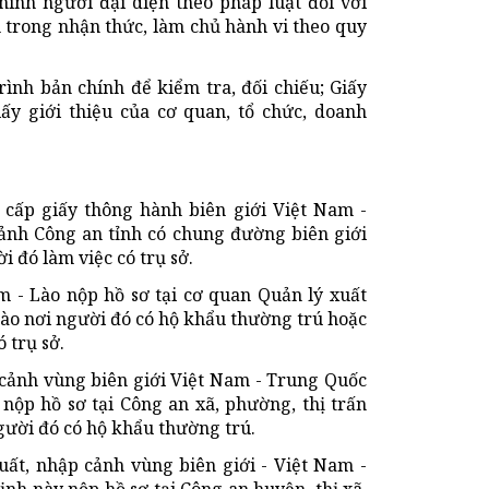
nh người đại diện theo pháp luật đối với
 trong nhận thức, làm chủ hành vi theo quy
ình bản chính để kiểm tra, đối chiếu; Giấy
ấy giới thiệu của cơ quan, tổ chức, doanh
 cấp giấy thông hành biên giới Việt Nam -
ảnh Công an tỉnh có chung đường biên giới
 đó làm việc có trụ sở.
m - Lào nộp hồ sơ tại cơ quan Quản lý xuất
Lào nơi người đó có hộ khẩu thường trú hoặc
 trụ sở.
 cảnh vùng biên giới Việt Nam - Trung Quốc
 nộp hồ sơ tại Công an xã, phường, thị trấn
gười đó có hộ khẩu thường trú.
ất, nhập cảnh vùng biên giới - Việt Nam -