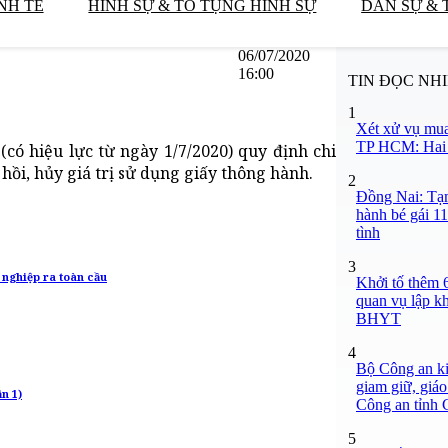
NH TẾ
HÌNH SỰ & TỐ TỤNG HÌNH SỰ
DÂN SỰ & 
06/07/2020
16:00
TIN ĐỌC NH
1
Xét xử vụ mua
TP HCM: Hai b
có hiệu lực từ ngày 1/7/2020) quy định chi
u hồi, hủy giá trị sử dụng giấy thông hành.
2
Đồng Nai: Tạm
hành bé gái 11
tình
3
 nghiệp ra toàn cầu
Khởi tố thêm 6
quan vụ lập k
BHYT
4
Bộ Công an ki
giam giữ, giáo
n 1)
Công an tỉnh
5