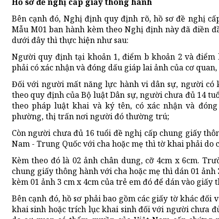
Hồ sơ đề nghị cấp giấy thông hành
Bên cạnh đó, Nghị định quy định rõ, hồ sơ đề nghị cấ
Mẫu M01 ban hành kèm theo Nghị định này đã điền đầy
dưới đây thì thực hiện như sau:
Người quy định tại khoản 1, điểm b khoản 2 và điểm 
phải có xác nhận và đóng dấu giáp lai ảnh của cơ quan, 
Đối với người mất năng lực hành vi dân sự, người có
theo quy định của Bộ luật Dân sự, người chưa đủ 14 tuổ
theo pháp luật khai và ký tên, có xác nhận và đóng
phường, thị trấn nơi người đó thường trú;
Còn người chưa đủ 16 tuổi đề nghị cấp chung giấy thô
Nam - Trung Quốc với cha hoặc mẹ thì tờ khai phải do c
Kèm theo đó là 02 ảnh chân dung, cỡ 4cm x 6cm. Trư
chung giấy thông hành với cha hoặc mẹ thì dán 01 ảnh 
kèm 01 ảnh 3 cm x 4cm của trẻ em đó để dán vào giấy 
Bên cạnh đó, hồ sơ phải bao gồm các giấy tờ khác đối v
khai sinh hoặc trích lục khai sinh đối với người chưa đ