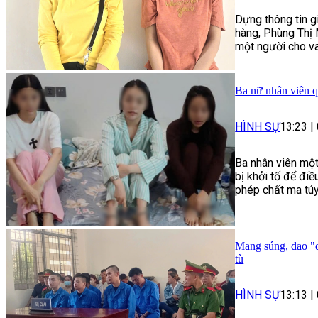
Dựng thông tin g
hàng, Phùng Thị 
một người cho va
Ba nữ nhân viên q
HÌNH SỰ
13:23
|
Ba nhân viên một
bị khởi tố để điề
phép chất ma túy
Mang súng, dao "đ
tù
HÌNH SỰ
13:13
|