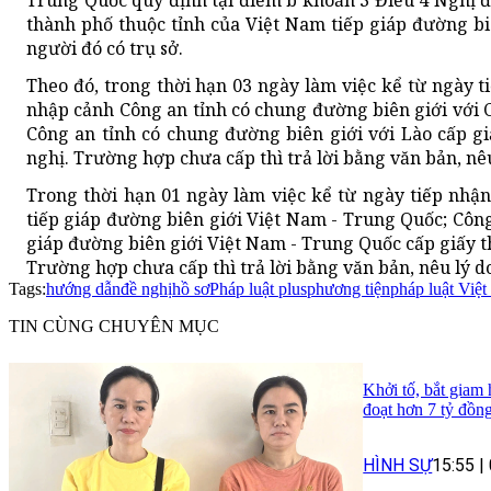
Trung Quốc quy định tại điểm b khoản 3 Điều 4 Nghị đị
thành phố thuộc tỉnh của Việt Nam tiếp giáp đường b
người đó có trụ sở.
Theo đó, trong thời hạn 03 ngày làm việc kể từ ngày t
nhập cảnh Công an tỉnh có chung đường biên giới với
Công an tỉnh có chung đường biên giới với Lào cấp g
nghị. Trường hợp chưa cấp thì trả lời bằng văn bản, nêu
Trong thời hạn 01 ngày làm việc kể từ ngày tiếp nhận
tiếp giáp đường biên giới Việt Nam - Trung Quốc; Công 
giáp đường biên giới Việt Nam - Trung Quốc cấp giấy t
Trường hợp chưa cấp thì trả lời bằng văn bản, nêu lý d
Tags:
hướng dẫn
đề nghị
hồ sơ
Pháp luật plus
phương tiện
pháp luật Việ
TIN CÙNG CHUYÊN MỤC
Khởi tố, bắt giam
đoạt hơn 7 tỷ đồn
HÌNH SỰ
15:55
|