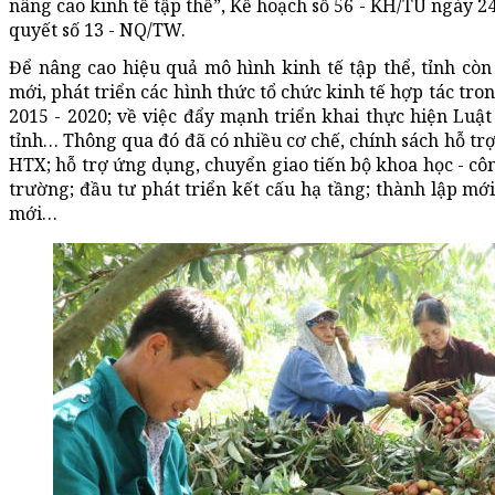
nâng cao kinh tế tập thể”, Kế hoạch số 56 - KH/TU ngày 2
quyết số 13 - NQ/TW.
Để nâng cao hiệu quả mô hình kinh tế tập thể, tỉnh còn 
mới, phát triển các hình thức tổ chức kinh tế hợp tác tro
2015 - 2020; về việc đẩy mạnh triển khai thực hiện Luậ
tỉnh… Thông qua đó đã có nhiều cơ chế, chính sách hỗ trợ 
HTX; hỗ trợ ứng dụng, chuyển giao tiến bộ khoa học - cô
trường; đầu tư phát triển kết cấu hạ tầng; thành lập m
mới…