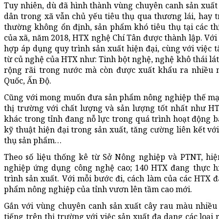
Tuy nhiên, dù đã hình thành vùng chuyên canh sản xuấ
dân trong xã vẫn chủ yếu tiêu thụ qua thương lái, hay t
thường không ổn định, sản phẩm khó tiêu thụ tại các t
của xã, năm 2018, HTX nghệ Chí Tân được thành lập. Với 
hợp áp dụng quy trình sản xuất hiện đại, cùng với việ
từ củ nghệ của HTX như: Tinh bột nghệ, nghệ khô thái l
rộng rãi trong nước mà còn được xuất khẩu ra nhiều n
Quốc, Ấn Độ.
Cũng với mong muốn đưa sản phẩm nông nghiệp thế mạnh
thị trường với chất lượng và sản lượng tốt nhất như 
khác trong tỉnh đang nỗ lực trong quá trình hoạt động b
kỹ thuật hiện đại trong sản xuất, tăng cường liên kết vớ
thụ sản phẩm…
Theo số liệu thống kê từ Sở Nông nghiệp và PTNT, hiệ
nghiệp ứng dụng công nghệ cao; 140 HTX đang thực hiệ
trình sản xuất. Với mỗi bước đi, cách làm của các HTX
phẩm nông nghiệp của tỉnh vươn lên tầm cao mới.
Gắn với vùng chuyên canh sản xuất cây rau màu nhiều 
tiếng trên thị trường với việc sản xuất đa dạng các loại