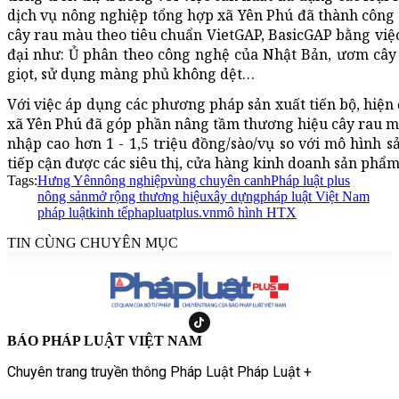
dịch vụ nông nghiệp tổng hợp xã Yên Phú đã thành công t
cây rau màu theo tiêu chuẩn VietGAP, BasicGAP bằng việ
đại như: Ủ phân theo công nghệ của Nhật Bản, ươm cây 
giọt, sử dụng màng phủ không dệt…
Với việc áp dụng các phương pháp sản xuất tiến bộ, hiện
xã Yên Phú đã góp phần nâng tầm thương hiệu cây rau m
nhập cao hơn 1 - 1,5 triệu đồng/sào/vụ so với mô hình
tiếp cận được các siêu thị, cửa hàng kinh doanh sản phẩm
Tags:
Hưng Yên
nông nghiệp
vùng chuyên canh
Pháp luật plus
nông sản
mở rộng thương hiệu
xây dựng
pháp luật Việt Nam
pháp luật
kinh tế
phapluatplus.vn
mô hình HTX
TIN CÙNG CHUYÊN MỤC
BÁO PHÁP LUẬT VIỆT NAM
Chuyên trang truyền thông Pháp Luật Pháp Luật +