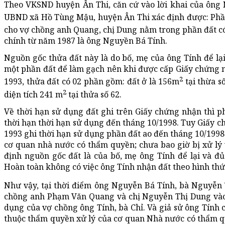
Theo VKSND huyện Ân Thi, căn cứ vào lời khai của ông
UBND xã Hồ Tùng Mậu, huyện Ân Thi xác định được: Phần
cho vợ chồng anh Quang, chị Dung nằm trong phần đất có
chính từ năm 1987 là ông Nguyền Bá Tính.
Nguồn gốc thửa đất này là do bố, mẹ của ông Tính để lại
một phần đất để làm gạch nên khi được cấp Giấy chứng 
2
1993, thửa đất có 02 phần gồm: đất ở là 156m
tại thừa s
2
diện tích 241 m
tại thửa số 62.
Về thời hạn sử dụng đất ghi trên Giấy chứng nhận thì ph
thời hạn thời hạn sử dụng đến tháng 10/1998. Tuy Giấy
1993 ghi thời hạn sử dụng phần đất ao đến tháng 10/1998
cơ quan nhà nước có thẩm quyền; chưa bao giờ bị xử l
định nguồn gốc đất là của bố, mẹ ông Tính để lại và đ
Hoàn toàn không có việc ông Tính nhận đất theo hình th
Như vậy, tại thời điểm ông Nguyễn Bá Tính, bà Nguyễn 
chồng anh Phạm Văn Quang và chị Nguyễn Thị Dung vào n
dụng của vợ chồng ông Tính, bà Chỉ. Và giả sử ông Tính c
thuộc thẩm quyền xử lý của cơ quan Nhà nước có thẩm 