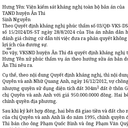
Hưng Yên: Viện kiểm sát kháng nghị toàn bộ bản án của
TAND huyện Ân Thi
Sinh Nguyễn
Theo Quyết định kháng nghị phúc thẩm số 03/QĐ-VKS-DS 
số 15/2024/DS-ST ngày 28/8/2024 của Tòa án nhân dân 
đánh giá chứng cứ dẫn tới việc đưa ra phán quyết không
lợi ích của đương sự.
Do vậy, VKSND huyện Ân Thi đã quyết định kháng nghị t
Hưng Yên xử phúc thẩm vụ án theo hướng sửa án bản d
Ân Thi nêu ra.
Cụ thể, theo nội dung Quyết định kháng nghị, thì nội du
Quyên và anh Nhữ Quang Anh, ngày 16/12/2012, vợ chồn
2
nhượng quyền sử dụng diện tích đất 304m
đất ở thôn G
chị Quyên và anh Anh với giá 950.000.0000 đồng. Hai b
chính quyền địa phương.
Sau khi ký kết hợp đồng, hai bên đã giao tiền và đất cho 
của chị Quyên và anh Anh là do năm 1995, chính quyền
Thi bán cho ông Phạm Quốc Bình và ông Phạm Văn Quỳn