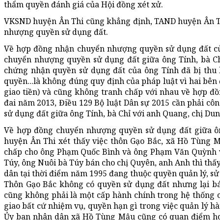
thẩm quyền đánh giá của Hội đồng xét xử.
VKSND huyện Ân Thi cũng khẳng định, TAND huyện Ân Th
nhượng quyền sử dụng đất.
Về hợp đồng nhận chuyển nhượng quyền sử dụng đất c
chuyển nhượng quyền sử dụng đất giữa ông Tính, bà Ch
chứng nhận quyền sử dụng đất của ông Tính đã bị thu 
quyền...là không đúng quy định của pháp luật vì hai bên 
giao tiền) và cũng không tranh chấp với nhau về hợp đồ
đai năm 2013, Điều 129 Bộ luật Dân sự 2015 cần phải c
sử dụng đất giữa ông Tính, bà Chỉ với anh Quang, chị Dun
Về hợp đồng chuyển nhượng quyền sử dụng đất giữa 
huyện Ân Thi xét thấy việc thôn Gạo Bắc, xã Hồ Tùng M
chấp cho ông Phạm Quốc Bình và ông Phạm Văn Quỳnh v
Túy, ông Nuôi bà Túy bán cho chị Quyên, anh Anh thì thấ
dân tại thời điểm năm 1995 đang thuộc quyền quản lý, s
Thôn Gạo Bắc không có quyền sử dụng đất nhưng lại bá
cũng không phải là một cấp hành chính trong hệ thống
giao bất cứ nhiệm vụ, quyền hạn gì trong việc quản lý h
Ủy ban nhân dân xã Hồ Tùng Mậu cũng có quan điểm hoà