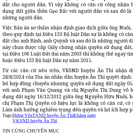
đất cho người dân. Vì vậy không có căn cứ công nhận
dụng đất giữa thôn Gạo Bắc với người dân và sau đó là
những người dân.
Việc Bản án sơ thẩm nhận định giao dịch giữa ông Nuôi, 
theo quy định tại Điều 133 Bộ luật Dân sự là không có că
đất cho anh Bình, anh Quỳnh và sau đó là những người dâ
này chưa được cấp Giấy chứng nhận quyền sử dụng đất,
tại Điều 106 Luật Đất đai năm 2003 thì không thể ngay tì
hoặc Điều 133 Bộ luật Dân sự năm 2015.
Từ các căn cứ nêu trên, VKSND huyện Ân Thi nhận đị
28/8/2024 của Tòa án nhân dân huyện Ân Thi quyết định
bố hợp đồng chuyển nhượng quyền sử dụng đất ngày 05/
với anh Phạm Văn Quang và chị Nguyễn Thị Dung vô 
dụng đất ngày 16/12/2012 giữa ông Nguyễn Hữu Nuôi, 
chị Phạm Thị Quyên có hiệu lực là không có căn cứ, có
Làm ảnh hưởng nghiêm trọng đến quyền và lợi ích hợp p
Tags:
Hưng Yên
TAND huyện Ân Thi
Kháng nghị
VKSND huyện Ân Thi
TIN CÙNG CHUYÊN MỤC