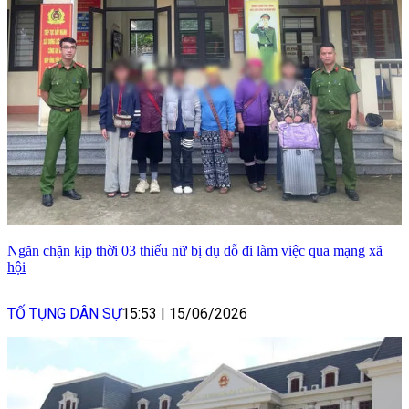
Ngăn chặn kịp thời 03 thiếu nữ bị dụ dỗ đi làm việc qua mạng xã
hội
TỐ TỤNG DÂN SỰ
15:53
|
15/06/2026