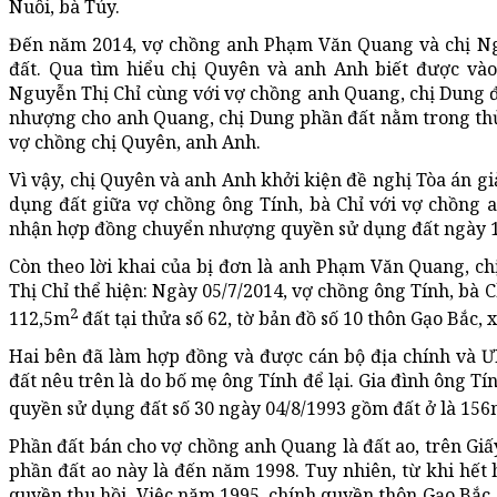
Nuôi, bà Túy.
Đến năm 2014, vợ chồng anh Phạm Văn Quang và chị Ngu
đất. Qua tìm hiểu chị Quyên và anh Anh biết được và
Nguyễn Thị Chỉ cùng với vợ chồng anh Quang, chị Dung đ
nhượng cho anh Quang, chị Dung phần đất nằm trong th
vợ chồng chị Quyên, anh Anh.
Vì vậy, chị Quyên và anh Anh khởi kiện đề nghị Tòa án 
dụng đất giữa vợ chồng ông Tính, bà Chỉ với vợ chồng 
nhận hợp đồng chuyển nhượng quyền sử dụng đất ngày 16
Còn theo lời khai của bị đơn là anh Phạm Văn Quang, 
Thị Chỉ thể hiện: Ngày 05/7/2014, vợ chồng ông Tính, bà
2
112,5m
đất tại thửa số 62, tờ bản đồ số 10 thôn Gạo Bắc,
Hai bên đã làm hợp đồng và được cán bộ địa chính và 
đất nêu trên là do bố mẹ ông Tính để lại. Gia đình ông 
quyền sử dụng đất số 30 ngày 04/8/1993 gồm đất ở là 15
Phần đất bán cho vợ chồng anh Quang là đất ao, trên Gi
phần đất ao này là đến năm 1998. Tuy nhiên, từ khi hế
quyền thu hồi. Việc năm 1995, chính quyền thôn Gạo Bắc