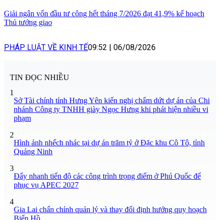
Giải ngân vốn đầu tư công hết tháng 7/2026 đạt 41,9% kế hoạch
Thủ tướng giao
PHÁP LUẬT VỀ KINH TẾ
09:52
|
06/08/2026
TIN ĐỌC NHIỀU
1
Sở Tài chính tỉnh Hưng Yên kiến nghị chấm dứt dự án của Chi
nhánh Công ty TNHH giày Ngọc Hưng khi phát hiện nhiều vi
phạm
2
Hình ảnh nhếch nhác tại dự án trăm tỷ ở Đặc khu Cô Tô, tỉnh
Quảng Ninh
3
Đẩy nhanh tiến độ các công trình trọng điểm ở Phú Quốc để
phục vụ APEC 2027
4
Gia Lai chấn chỉnh quản lý và thay đổi định hướng quy hoạch
Biển Hồ