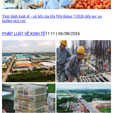
Tình hình kinh tế - xã hội của Hà Nội tháng 7/2026 tiếp tục xu
hướng tích cực
PHÁP LUẬT VỀ KINH TẾ
11:11
|
06/08/2026