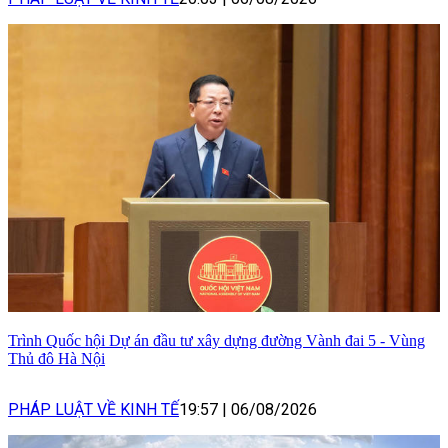
Trình Quốc hội Dự án đầu tư xây dựng đường Vành đai 5 - Vùng
Thủ đô Hà Nội
PHÁP LUẬT VỀ KINH TẾ
19:57
|
06/08/2026