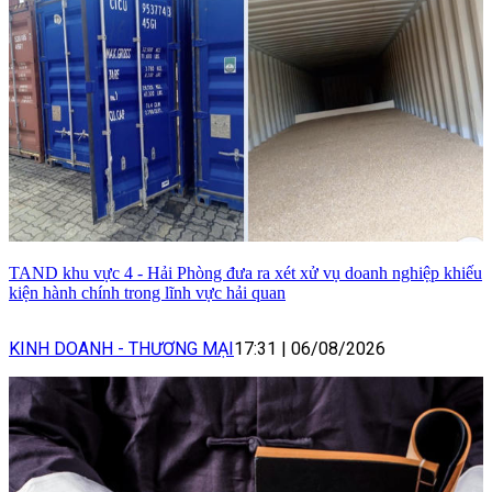
TAND khu vực 4 - Hải Phòng đưa ra xét xử vụ doanh nghiệp khiếu
kiện hành chính trong lĩnh vực hải quan
KINH DOANH - THƯƠNG MẠI
17:31
|
06/08/2026