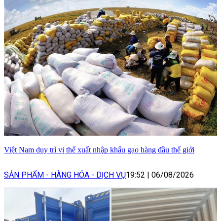
Việt Nam duy trì vị thế xuất nhập khẩu gạo hàng đầu thế giới
SẢN PHẨM - HÀNG HÓA - DỊCH VỤ
19:52
|
06/08/2026