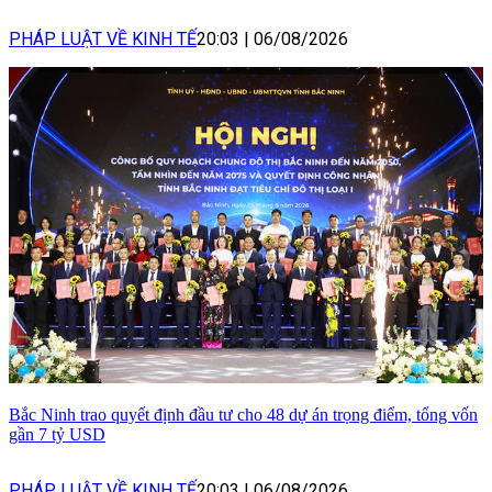
PHÁP LUẬT VỀ KINH TẾ
20:03
|
06/08/2026
Bắc Ninh trao quyết định đầu tư cho 48 dự án trọng điểm, tổng vốn
gần 7 tỷ USD
PHÁP LUẬT VỀ KINH TẾ
20:03
|
06/08/2026