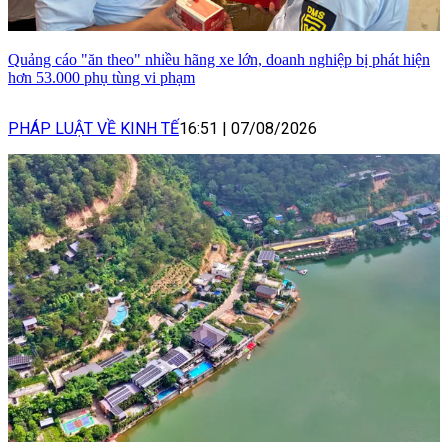
Quảng cáo "ăn theo" nhiều hãng xe lớn, doanh nghiệp bị phát hiện
hơn 53.000 phụ tùng vi phạm
PHÁP LUẬT VỀ KINH TẾ
16:51
|
07/08/2026