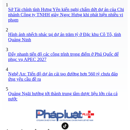
1
Sở Tài chính tỉnh Hưng Yên kiến nghị chấm dứt dự án của Chi
nhánh Công ty TNHH giày Ngọc Hưng khi phát hiện nhiều vi
phạm
2
Hình ảnh nhếch nhác tại dự án trăm tỷ ở Đặc khu Cô Tô, tỉnh
Quảng Ninh
3
Đẩy nhanh tiến độ các công trình trọng điểm ở Phú Quốc để
phục vụ APEC 2027
4
Nghệ An: Tiến độ dự án cải tạo đường hơn 560 tỷ chưa đáp
ứng yêu cầu đề ra
5
Quảng Ngãi hướng tới thành trung tâm dược liệu lớn của cả
nước