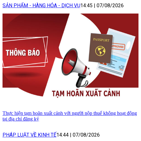
SẢN PHẨM - HÀNG HÓA - DỊCH VỤ
14:45
|
07/08/2026
Thực hiện tạm hoãn xuất cảnh với người nộp thuế không hoạt động
tại địa chỉ đăng ký
PHÁP LUẬT VỀ KINH TẾ
14:44
|
07/08/2026