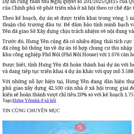
Dự án cũng tuân thủ Nghị quyết số 201/2025/QH15 của Qu
của Chính phủ về phát triển nhà ở xã hội theo cơ chế đặc 
Theo kế hoạch, dự án sẽ được triển khai trong vòng 5 n
thuận chủ trương đầu tư. Để đảm bảo tính minh bạch v
Yên đã giao Sở Xây dựng chịu trách nhiệm về nội dung và 
Trước đó, Hưng Yên cũng đã có nhiều động thái tích cực t
đã công bố thông tin về dự án tổ hợp chung cư thu nhập 
khu công nghiệp Phố Nối (Phố Nối House) với 1.076 căn h
Được biết, tỉnh Hưng Yên đã hoàn thành hai dự án với h
và đang tiếp tục triển khai 4 dự án khác với quy mô 3.588
Với những nỗ lực hiện tại, Hưng Yên đang dần hiện th
phủ giao xây dựng 42.500 căn nhà ở xã hội trong giai đ
kiến sẽ hoàn thành vượt chỉ tiêu 20% so với kế hoạch 1.75
Tags:
Hưng Yên
nhà ở xã hội
TIN CÙNG CHUYÊN MỤC