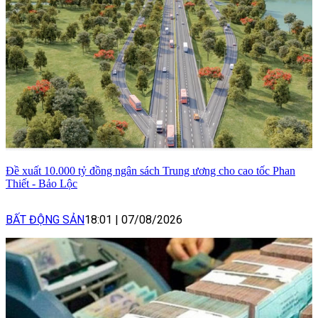
Đề xuất 10.000 tỷ đồng ngân sách Trung ương cho cao tốc Phan
Thiết - Bảo Lộc
BẤT ĐỘNG SẢN
18:01
|
07/08/2026