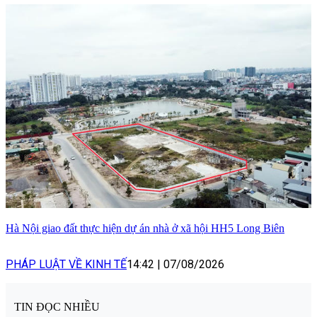
Hà Nội giao đất thực hiện dự án nhà ở xã hội HH5 Long Biên
PHÁP LUẬT VỀ KINH TẾ
14:42
|
07/08/2026
TIN ĐỌC NHIỀU