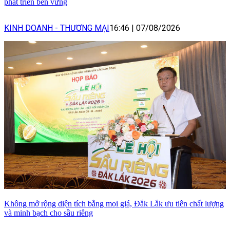
phát triển bền vững
KINH DOANH - THƯƠNG MẠI
16:46
|
07/08/2026
Không mở rộng diện tích bằng mọi giá, Đắk Lắk ưu tiên chất lượng
và minh bạch cho sầu riêng