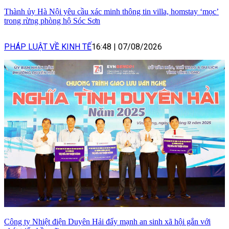
Thành ủy Hà Nội yêu cầu xác minh thông tin villa, homstay ‘mọc’
trong rừng phòng hộ Sóc Sơn
PHÁP LUẬT VỀ KINH TẾ
16:48
|
07/08/2026
Công ty Nhiệt điện Duyên Hải đẩy mạnh an sinh xã hội gắn với