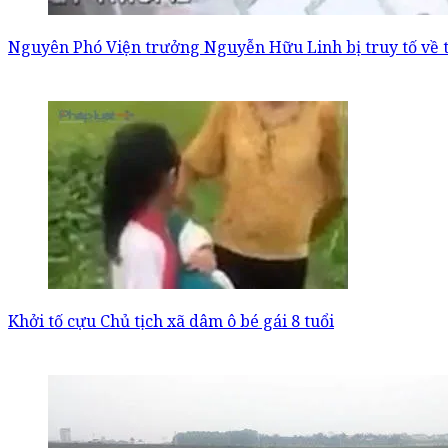
Nguyên Phó Viện trưởng Nguyễn Hữu Linh bị truy tố về 
Khởi tố cựu Chủ tịch xã dâm ô bé gái 8 tuổi