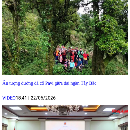
Ấn tượng đường đá cổ Pavi giữa đại ngàn Tây Bắc
VIDEO
18:41
|
22/05/2026