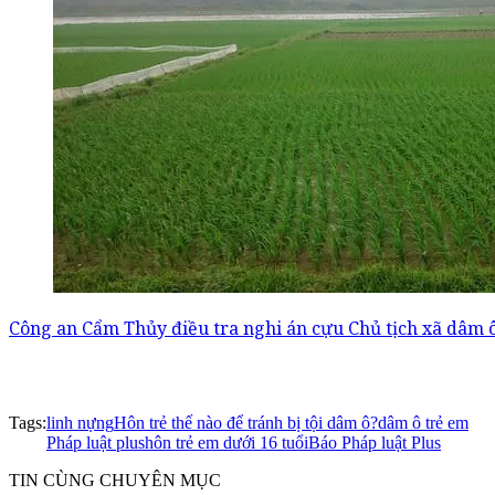
Công an Cẩm Thủy điều tra nghi án cựu Chủ tịch xã dâm ô
Tags:
linh nựng
Hôn trẻ thế nào để tránh bị tội dâm ô?
dâm ô trẻ em
Pháp luật plus
hôn trẻ em dưới 16 tuổi
Báo Pháp luật Plus
TIN CÙNG CHUYÊN MỤC