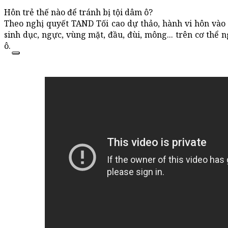
Hôn trẻ thế nào để tránh bị tội dâm ô?
Theo nghị quyết TAND Tối cao dự thảo, hành vi hôn v
sinh dục, ngực, vùng mặt, đầu, đùi, mông... trên cơ thể 
ô.