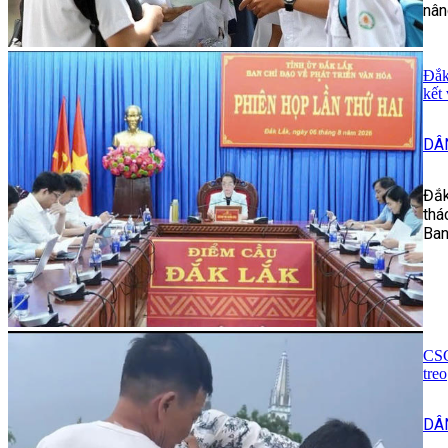
nân
Đắk
kết 
DÂ
Đắk
thá
Ban
CSG
treo
DÂ