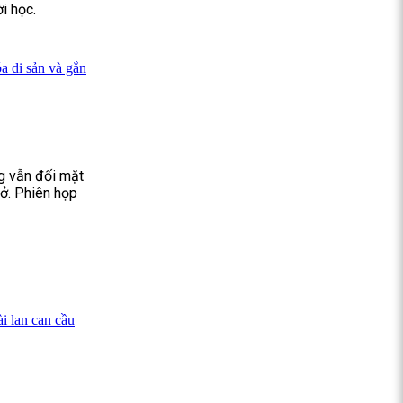
i học.
a di sản và gắn
ng vẫn đối mặt
sở. Phiên họp
i lan can cầu