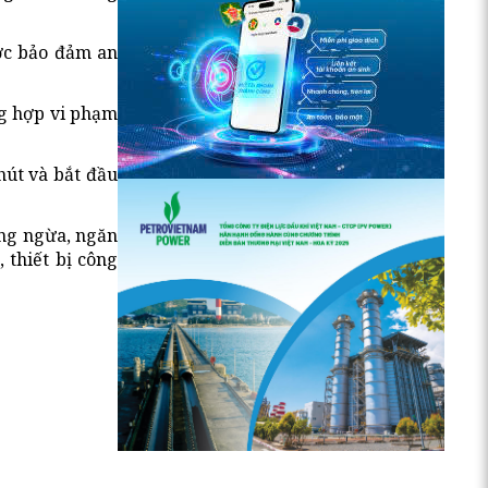
ược bảo đảm an
ng hợp vi phạm
phút và bắt đầu
òng ngừa, ngăn
 thiết bị công