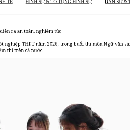
NH TẾ
HÌNH SỰ & TỐ TỤNG HÌNH SỰ
DÂN SỰ & 
 diễn ra an toàn, nghiêm túc
 tốt nghiệp THPT năm 2026, trong buổi thi môn Ngữ văn sán
ểm thi trên cả nước.