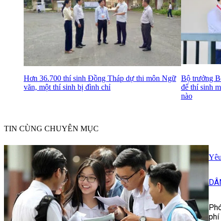
Hơn 36.700 thí sinh Đồng Tháp dự thi môn Ngữ
Bộ trưởng 
văn, một thí sinh bị đình chỉ
để thí sinh 
nào
TIN CÙNG CHUYÊN MỤC
Yêu
DÂ
Phó
phí