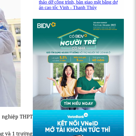
tháo dỡ công trình, bàn giao mặt bằng dự
án cao tốc Vinh - Thanh Thủy
ốt nghiệp THPT
ng và 1 trường