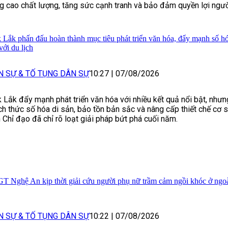
g cao chất lượng, tăng sức cạnh tranh và bảo đảm quyền lợi ngườ
 Lắk phấn đấu hoàn thành mục tiêu phát triển văn hóa, đẩy mạnh số hó
với du lịch
N SỰ & TỐ TỤNG DÂN SỰ
10:27
|
07/08/2026
 Lắk đẩy mạnh phát triển văn hóa với nhiều kết quả nổi bật, như
ch thức số hóa di sản, bảo tồn bản sắc và nâng cấp thiết chế cơ 
 Chỉ đạo đã chỉ rõ loạt giải pháp bứt phá cuối năm.
T Nghệ An kịp thời giải cứu người phụ nữ trầm cảm ngồi khóc ở ngoà
N SỰ & TỐ TỤNG DÂN SỰ
10:22
|
07/08/2026