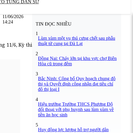
TỐ TỤNG DÂN SỰ
11/06/2026
14:24
TIN ĐỌC NHIỀU
1
Lùm xùm một vụ thú cưng chết sau phẫu
thuật tử cung tại Đà Lạt
g 11/6, Kỳ thi
2
Đồng Nai: Cháy lớn tại khu vực chợ Biên
Hòa cũ trong đêm
3
Bắc Ninh: Công bố Quy hoạch chung đô
thị và Quyết định công nhận đạt tiêu chí
đô thị loại I
4
Hiệu trưởng Trường THCS Phương Độ
đối thoại với phụ huynh sau lùm xùm về
tiền ăn học sinh
5
Huy động lực lượng hỗ trợ người dân