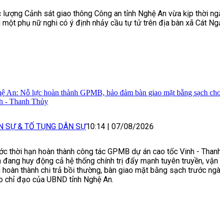
 lượng Cảnh sát giao thông Công an tỉnh Nghệ An vừa kịp thời ngă
 một phụ nữ nghi có ý định nhảy cầu tự tử trên địa bàn xã Cát Ng
ệ An: Nỗ lực hoàn thành GPMB, bảo đảm bàn giao mặt bằng sạch cho
h - Thanh Thủy
N SỰ & TỐ TỤNG DÂN SỰ
10:14
|
07/08/2026
ớc thời hạn hoàn thành công tác GPMB dự án cao tốc Vinh - Than
 đang huy động cả hệ thống chính trị đẩy mạnh tuyên truyền, vận
 hoàn thành chi trả bồi thường, bàn giao mặt bằng sạch trước n
o chỉ đạo của UBND tỉnh Nghệ An.