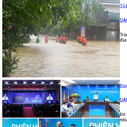
Tíc
DÂ
Tro
địa
Ban
DÂ
Đó 
nêu