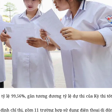
 tỷ lệ 99,56%, gần tương đương tỷ lệ dự thi của Kỳ thi t
bị đình chỉ thi, gồm 11 trường hợp sử dụng điện thoại di độ