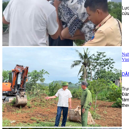
Lực
cứu
Ngh
Vin
DÂ
Trư
Đàn
tâm
the