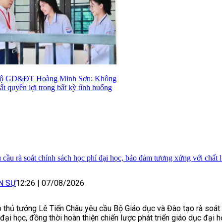
Bộ GD&ĐT Hoàng Minh Sơn: Không
mất quyền lợi trong bất kỳ tình huống
 cầu rà soát chính sách học phí đại học, bảo đảm tương xứng với chất 
N SỰ
12:26
|
07/08/2026
 thủ tướng Lê Tiến Châu yêu cầu Bộ Giáo dục và Đào tạo rà soát
 đại học, đồng thời hoàn thiện chiến lược phát triển giáo dục đại