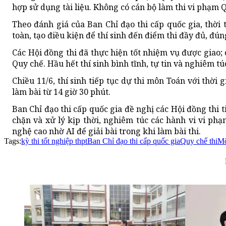
hợp sử dụng tài liệu. Không có cán bộ làm thi vi phạm 
Theo đánh giá của Ban Chỉ đạo thi cấp quốc gia, thời 
toàn, tạo điều kiện để thí sinh đến điểm thi đầy đủ, đún
Các Hội đồng thi đã thực hiện tốt nhiệm vụ được giao; 
Quy chế. Hầu hết thí sinh bình tĩnh, tự tin và nghiêm tú
Chiều 11/6, thí sinh tiếp tục dự thi môn Toán với thời 
làm bài từ 14 giờ 30 phút.
Ban Chỉ đạo thi cấp quốc gia đề nghị các Hội đồng thi 
chặn và xử lý kịp thời, nghiêm túc các hành vi vi phạm
nghệ cao
nhờ AI
để giải bài trong khi làm bài thi.
Tags:
kỳ thi tốt nghiệp thpt
Ban Chỉ đạo thi cấp quốc gia
Quy chế thi
Mô