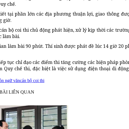
Quy chế.
tiết tại phần lớn các địa phương thuận lợi, giao thông đ
g giờ.
cán bộ coi thi chủ động phát hiện, xử lý kịp thời các trườ
c làm bài.
gian làm bài 90 phút. Thí sinh được phát đề lúc 14 giờ 20 
tiếp tục chỉ đạo các điểm thi tăng cường các biện pháp ph
 Quy chế thi, đặc biệt là việc sử dụng điện thoại di động,
n ngữ văn
cán bộ coi thi
BÀI LIÊN QUAN