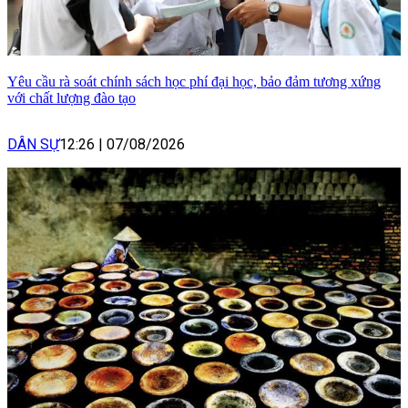
Yêu cầu rà soát chính sách học phí đại học, bảo đảm tương xứng
với chất lượng đào tạo
DÂN SỰ
12:26
|
07/08/2026