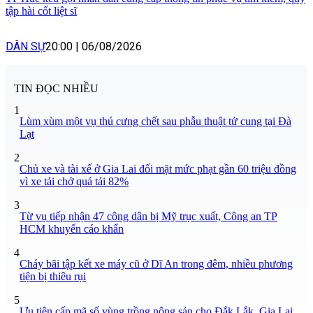
tập hài cốt liệt sĩ
DÂN SỰ
20:00
|
06/08/2026
TIN ĐỌC NHIỀU
1
Lùm xùm một vụ thú cưng chết sau phẫu thuật tử cung tại Đà
Lạt
2
Chủ xe và tài xế ở Gia Lai đối mặt mức phạt gần 60 triệu đồng
vì xe tải chở quá tải 82%
3
Từ vụ tiếp nhận 47 công dân bị Mỹ trục xuất, Công an TP
HCM khuyến cáo khẩn
4
Cháy bãi tập kết xe máy cũ ở Dĩ An trong đêm, nhiều phương
tiện bị thiêu rụi
5
Ưu tiên cấp mã số vùng trồng nông sản cho Đắk Lắk, Gia Lai