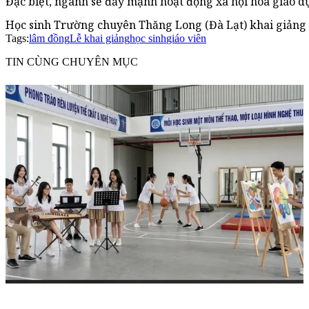
Đặc biệt, ngành sẽ đẩy mạnh hoạt động xã hội hóa giáo dụ
Học sinh Trường chuyên Thăng Long (Đà Lạt) khai giảng
Tags:
lâm đồng
Lễ khai giảng
học sinh
giáo viên
TIN CÙNG CHUYÊN MỤC