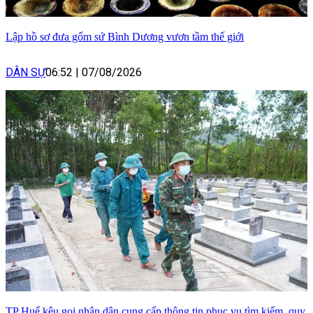
Lập hồ sơ đưa gốm sứ Bình Dương vươn tầm thế giới
DÂN SỰ
06:52
|
07/08/2026
TP Huế kêu gọi nhân dân cung cấp thông tin phục vụ tìm kiếm, quy