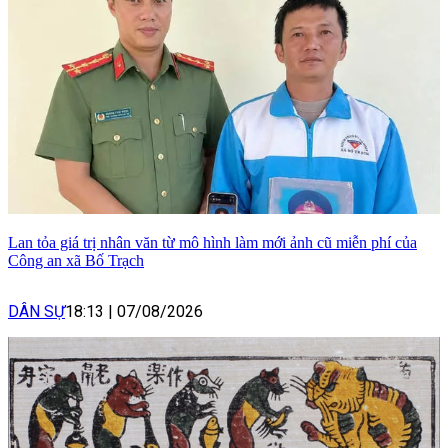
Lan tỏa giá trị nhân văn từ mô hình làm mới ảnh cũ miễn phí của
Công an xã Bố Trạch
DÂN SỰ
18:13
|
07/08/2026