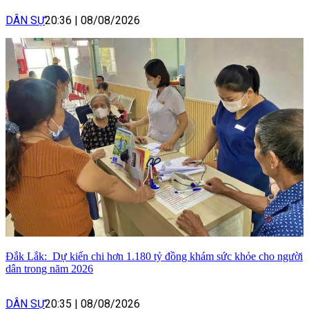
DÂN SỰ
20:36
|
08/08/2026
Đắk Lắk: Dự kiến chi hơn 1.180 tỷ đồng khám sức khỏe cho người
dân trong năm 2026
DÂN SỰ
20:35
|
08/08/2026