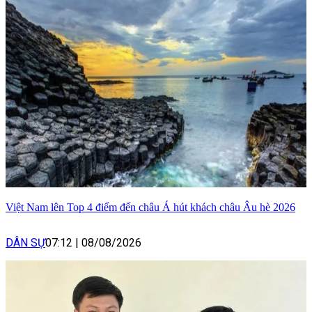
Việt Nam lên Top 4 điểm đến châu Á hút khách châu Âu hè 2026
DÂN SỰ
07:12
|
08/08/2026