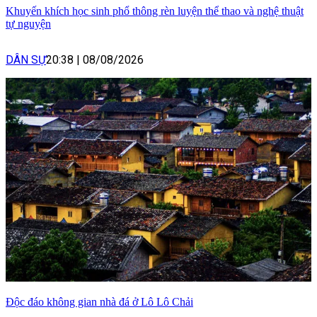
Khuyến khích học sinh phổ thông rèn luyện thể thao và nghệ thuật
tự nguyện
DÂN SỰ
20:38
|
08/08/2026
Độc đáo không gian nhà đá ở Lô Lô Chải