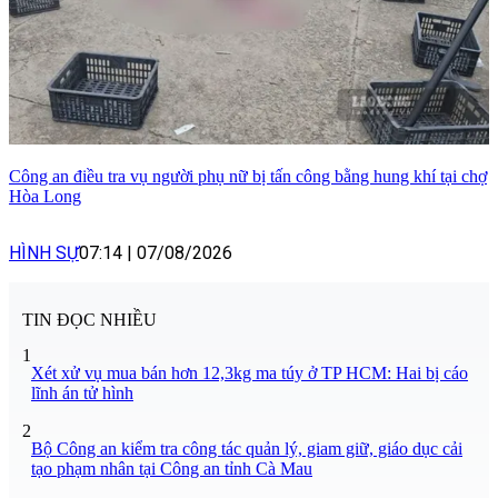
Công an điều tra vụ người phụ nữ bị tấn công bằng hung khí tại chợ
Hòa Long
HÌNH SỰ
07:14
|
07/08/2026
TIN ĐỌC NHIỀU
1
Xét xử vụ mua bán hơn 12,3kg ma túy ở TP HCM: Hai bị cáo
lĩnh án tử hình
2
Bộ Công an kiểm tra công tác quản lý, giam giữ, giáo dục cải
tạo phạm nhân tại Công an tỉnh Cà Mau