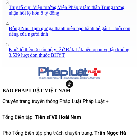
3
Truy tố cựu Viện trưởng Viện Pháp y tâm thần Trung ương
nhận hối lộ hơn 8 tỷ đồng
4
Đồng Nai: Tạm giữ gã thanh niên bạo hành bé gái 11 tuổi con
riêng của người tình
5
Khởi tố thêm 6 cán bộ y tế ở Đắk Lắk liên quan vụ lập khống
3.539 lượt đơn thuốc BHYT
BÁO PHÁP LUẬT VIỆT NAM
Chuyên trang truyền thông Pháp Luật Pháp Luật +
Tổng Biên tập:
Tiến sĩ Vũ Hoài Nam
Phó Tổng Biên tập phụ trách chuyên trang:
Trần Ngọc Hà