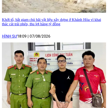
Khởi tố, bắt giam chủ bãi vật liệu xây dựng ở Khánh Hòa vì khai
thác cát trái phép, thu lợi hàng tỷ đồng
HÌNH SỰ
18:09
|
07/08/2026