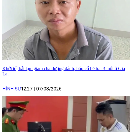
Khởi tố, bắt tạm giam cha dượng đánh, bóp cổ bé trai 3 tuổi ở Gia
Lai
HÌNH SỰ
12:27
|
07/08/2026