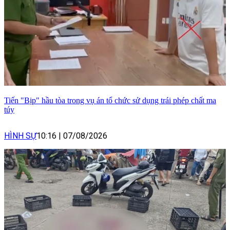
Tiến "Bịp" hầu tòa trong vụ án tổ chức sử dụng trái phép chất ma
túy
HÌNH SỰ
10:16
|
07/08/2026