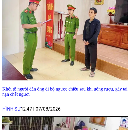
Khởi tố người đàn ông đi bộ ngược chiều sau khi uống rượu, gây tai
nạn chết người
HÌNH SỰ
12:47
|
07/08/2026