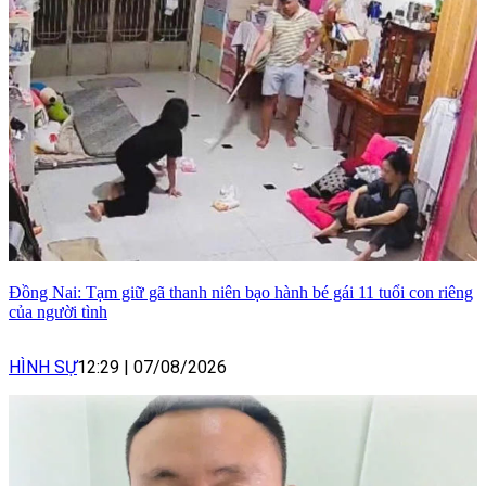
Đồng Nai: Tạm giữ gã thanh niên bạo hành bé gái 11 tuổi con riêng
của người tình
HÌNH SỰ
12:29
|
07/08/2026