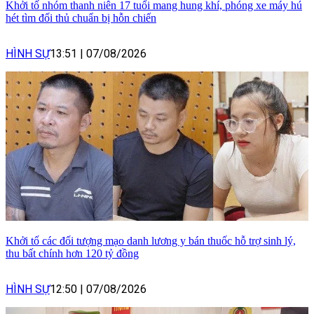
Khởi tố nhóm thanh niên 17 tuổi mang hung khí, phóng xe máy hú
hét tìm đối thủ chuẩn bị hỗn chiến
HÌNH SỰ
13:51
|
07/08/2026
Khởi tố các đối tượng mạo danh lương y bán thuốc hỗ trợ sinh lý,
thu bất chính hơn 120 tỷ đồng
HÌNH SỰ
12:50
|
07/08/2026