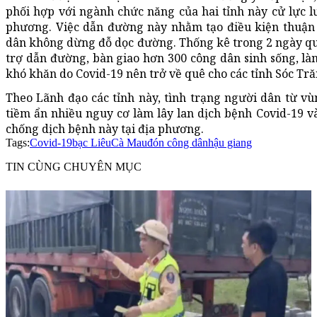
phối hợp với ngành chức năng của hai tỉnh này cử lực 
phương. Việc dẫn đường này nhằm tạo điều kiện thuận 
dân không dừng đỗ dọc đường. Thống kê trong 2 ngày qu
trợ dẫn đường, bàn giao hơn 300 công dân sinh sống, làm
khó khăn do Covid-19 nên trở về quê cho các tỉnh Sóc Tră
Theo Lãnh đạo các tỉnh này, tình trạng người dân từ vùn
tiềm ẩn nhiều nguy cơ làm lây lan dịch bệnh Covid-19 
chống dịch bệnh này tại địa phương.
Tags:
Covid-19
bạc Liêu
Cà Mau
đón công dân
hậu giang
TIN CÙNG CHUYÊN MỤC