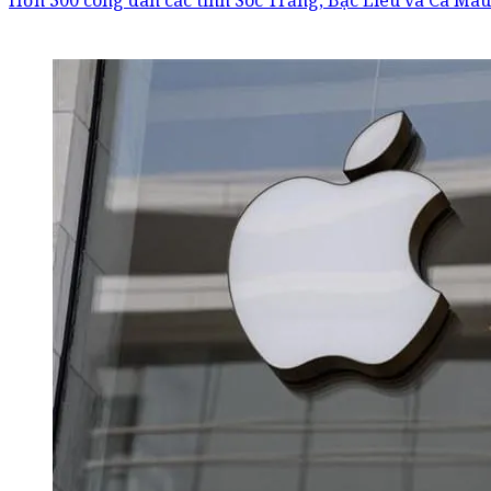
Hơn 300 công dân các tỉnh Sóc Trăng, Bạc Liêu và Cà Mau