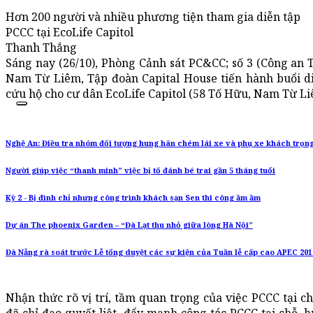
Hơn 200 người và nhiều phương tiện tham gia diễn tập
PCCC tại EcoLife Capitol
Thanh Thắng
Sáng nay (26/10), Phòng Cảnh sát PC&CC; số 3 (Công an
Nam Từ Liêm, Tập đoàn Capital House tiến hành buổi d
cứu hộ cho cư dân EcoLife Capitol (58 Tố Hữu, Nam Từ Li
Nghệ An: Điều tra nhóm đối tượng hung hãn chém lái xe và phụ xe khách trọn
Người giúp việc “thanh minh” việc bị tố đánh bé trai gần 5 tháng tuổi
Kỳ 2 - Bị đình chỉ nhưng công trình khách sạn Sen thi công ầm ầm
Dự án The phoenix Garden – “Đà Lạt thu nhỏ giữa lòng Hà Nội”
Đà Nẵng rà soát trước Lễ tổng duyệt các sự kiện của Tuần lễ cấp cao APEC 201
Nhận thức rõ vị trí, tầm quan trọng của việc PCCC tại