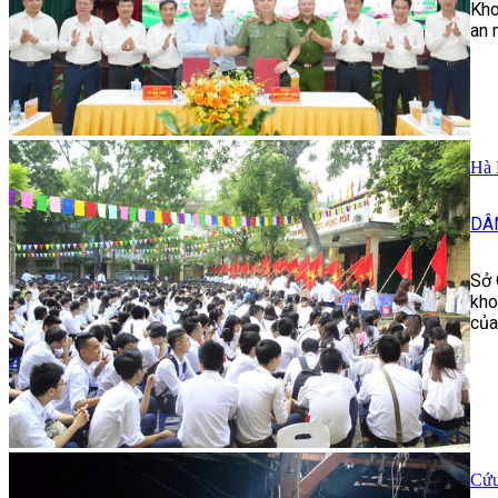
Kho
an 
Hà 
DÂ
Sở 
kho
của
Cứu