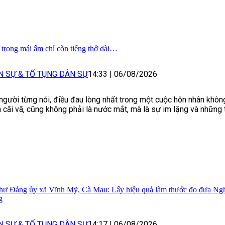
 trong mái ấm chỉ còn tiếng thở dài…
N SỰ & TỐ TỤNG DÂN SỰ
14:33
|
06/08/2026
người từng nói, điều đau lòng nhất trong một cuộc hôn nhân khôn
n cãi vã, cũng không phải là nước mắt, mà là sự im lặng và những ti
thư Đảng ủy xã Vĩnh Mỹ, Cà Mau: Lấy hiệu quả làm thước đo đưa Ngh
g
N SỰ & TỐ TỤNG DÂN SỰ
14:17
|
06/08/2026