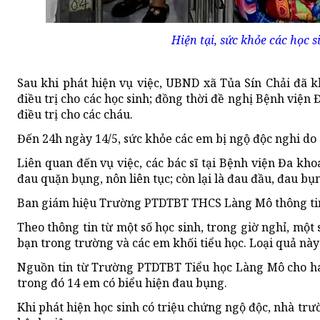
Hiện tại, sức khỏe các học s
Sau khi phát hiện vụ việc, UBND xã Tủa Sín Chải đã 
điều trị cho các học sinh; đồng thời đề nghị Bệnh viện
điều trị cho các cháu.
Đến 24h ngày 14/5, sức khỏe các em bị ngộ độc nghi do 
Liên quan đến vụ việc, các bác sĩ tại Bệnh viện Đa kho
đau quặn bụng, nôn liên tục; còn lại là đau đầu, đau bụ
Ban giám hiệu Trường PTDTBT THCS Làng Mô thông tin, 
Theo thông tin từ một số học sinh, trong giờ nghỉ, một
bạn trong trường và các em khối tiểu học. Loại quả này
Nguồn tin từ Trường PTDTBT Tiểu học Làng Mô cho hay,
trong đó 14 em có biểu hiện đau bụng.
Khi phát hiện học sinh có triệu chứng ngộ độc, nhà trư