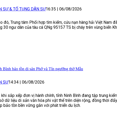
N SỰ & TỐ TỤNG DÂN SỰ
16:35
|
06/08/2026
o đó, Trung tâm Phối hợp tìm kiếm, cứu nạn hàng hải Việt Nam đ
g 30 ngư dân của tàu cá QNg 95157 TS bị cháy trên vùng biển K
h Bình bảo tồn di sản Phở và Tín ngưỡng thờ Mẫu
N SỰ
14:34
|
06/08/2026
 khi sắp xếp đơn vị hành chính, tỉnh Ninh Bình đang tập trung kiể
sở dữ liệu di sản văn hóa phi vật thể trên diện rộng, đồng thời đẩ
p bảo tồn bền vững gắn với phát triển du lịch.