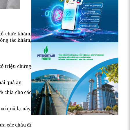
 tổ chức khám,
công tác khám,
có triệu chứng
ái quả ăn.
ề chia cho các
ại quả lạ này,
ưa các cháu đi