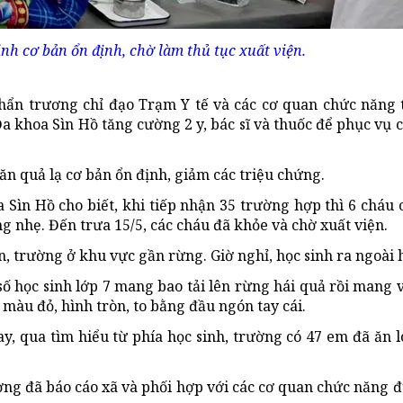
inh cơ bản ổn định, chờ làm thủ tục xuất viện.
khẩn trương chỉ đạo Trạm Y tế và các cơ quan chức năng
 Đa khoa Sìn Hồ tăng cường 2 y, bác sĩ và thuốc để phục vụ 
ăn quả lạ cơ bản ổn định, giảm các triệu chứng.
a Sìn Hồ cho biết, khi tiếp nhận 35 trường hợp thì 6 cháu 
ng nhẹ. Đến trưa 15/5, các cháu đã khỏe và chờ xuất viện.
trường ở khu vực gần rừng. Giờ nghỉ, học sinh ra ngoài h
 số học sinh lớp 7 mang bao tải lên rừng hái quả rồi mang v
 màu đỏ, hình tròn, to bằng đầu ngón tay cái.
 qua tìm hiểu từ phía học sinh, trường có 47 em đã ăn lo
ờng đã báo cáo xã và phối hợp với các cơ quan chức năng đ