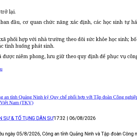
rở lại.
ban đầu, cơ quan chức năng xác định, các học sinh tự há
xã phối hợp với nhà trường theo dõi sức khỏe học sinh; bố t
ác tình huống phát sinh.
 được niêm phong, lưu giữ theo quy định để phục vụ côn
u
g an tỉnh Quảng Ninh ký Quy chế phối hợp với Tập đoàn Công nghiệ
 Việt Nam (TKV)
N SỰ & TỐ TỤNG DÂN SỰ
17:32
|
06/08/2026
ều ngày 05/8/2026, Công an tỉnh Quảng Ninh và Tập đoàn Công n