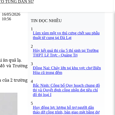
TỐ TỤNG DÂN SỰ
16/05/2026
10:56
TIN ĐỌC NHIỀU
1
Lùm xùm một vụ thú cưng chết sau phẫu
thuật tử cung tại Đà Lạt
2
Hủy kết quả thi của 5 thí sinh tại Trường
THPT Lê Trực - Quảng Trị
i ăn quả lạ.
3
 Mô và Trường
Đồng Nai: Cháy lớn tại khu vực chợ Biên
Hòa cũ trong đêm
h của 2 trường
4
Bắc Ninh: Công bố Quy hoạch chung đô
thị và Quyết định công nhận đạt tiêu chí
đô thị loại I
5
Huy động lực lượng hỗ trợ người dân
tháo dỡ công trình, bàn giao mặt bằng dự