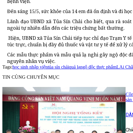
bệnh viện.
Đến sáng 15/5, sức khỏe của 14 em đã ổn định và đi học t
Lãnh đạo UBND xã Tủa Sín Chải cho biết, qua rà soát 
ngoài tự nhiên dẫn đến các triệu chứng bất thường.
Hiện, UBND xã Tủa Sín Chải tiếp tục chỉ đạo Trạm Y tế 
túc trực, chuẩn bị đầy đủ thuốc và vật tư y tế để xử lý c
Các mẫu thực phẩm và mẫu quả lạ nghi gây ngộ độc đã
nguyên nhân vụ việc.
Tags:
học sinh nhập viện
tủa sín chải
quả lạ
ngộ độc thực phẩm
LAi Châ
TIN CÙNG CHUYÊN MỤC
Côn
sản
DÂ
Chi