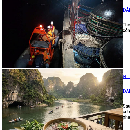
DÂ
The
côn
Nin
DÂ
Sau
cơ 
phá