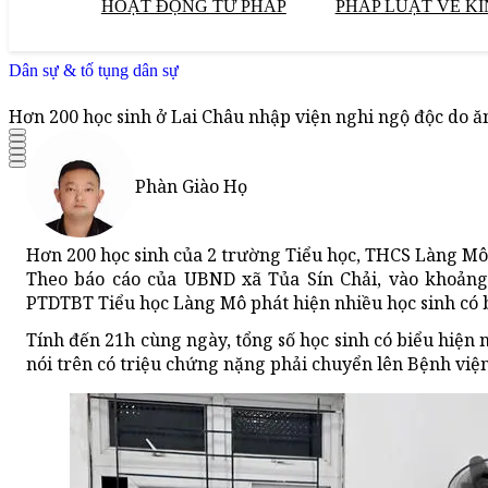
HOẠT ĐỘNG TƯ PHÁP
PHÁP LUẬT VỀ KI
Dân sự & tố tụng dân sự
Hơn 200 học sinh ở Lai Châu nhập viện nghi ngộ độc do ă
Phàn Giào Họ
Hơn 200 học sinh của 2 trường Tiểu học, THCS Làng Mô, 
Theo báo cáo của UBND xã Tủa Sín Chải, vào khoản
PTDTBT Tiểu học Làng Mô phát hiện nhiều học sinh có 
Tính đến 21h cùng ngày, tổng số học sinh có biểu hiện 
nói trên có triệu chứng nặng phải chuyển lên Bệnh viện 