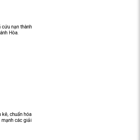
ã cứu nạn thành
hánh Hòa.
m kê, chuẩn hóa
y mạnh các giải