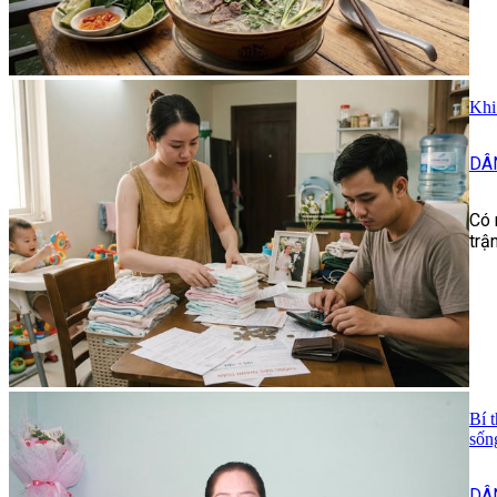
Khi
DÂ
Có 
trậ
Bí 
sốn
DÂ