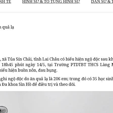
NH TẾ
HÌNH SỰ & TỐ TỤNG HÌNH SỰ
DÂN SỰ & 
n quả lạ
xã Tủa Sín Chải, tỉnh Lai Châu có biểu hiện ngộ độc sau kh
g 18h45 phút ngày 14/5, tại Trường PTDTBT THCS Làng
biểu hiện buồn nôn, đau bụng.
nghi ngộ độc do ăn quả lạ là 206 em; trong đó có 35 học sin
Đa khoa Sìn Hồ để điều trị và theo dõi.