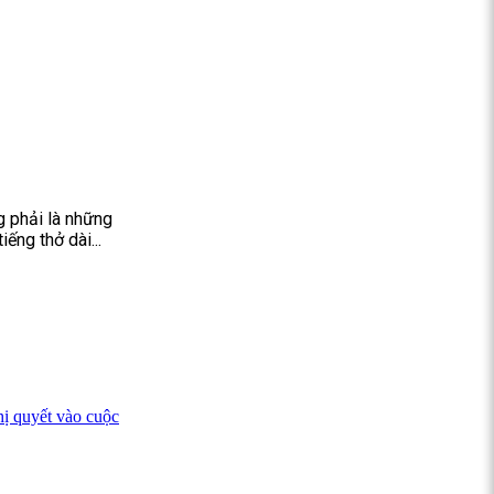
g phải là những
ếng thở dài...
ị quyết vào cuộc