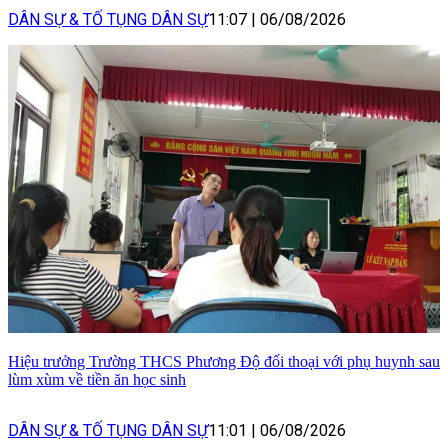
DÂN SỰ & TỐ TỤNG DÂN SỰ
11:07
|
06/08/2026
Hiệu trưởng Trường THCS Phương Độ đối thoại với phụ huynh sau
lùm xùm về tiền ăn học sinh
DÂN SỰ & TỐ TỤNG DÂN SỰ
11:01
|
06/08/2026