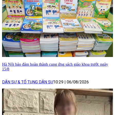
Hà Nội bảo đảm hoàn thành cung ứng sách giáo khoa trước ngày
15/8
DÂN SỰ & TỐ TỤNG DÂN SỰ
10:29
|
06/08/2026