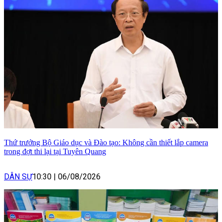
Thứ trưởng Bộ Giáo dục và Đào tạo: Không cần thiết lắp camera
trong đợt thi lại tại Tuyên Quang
DÂN SỰ
10:30
|
06/08/2026