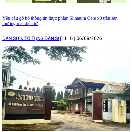
Yêu cầu gỡ bỏ thông tin thực phẩm Slimaura Care x3 trên sàn
thương mại điện tử
DÂN SỰ & TỐ TỤNG DÂN SỰ
11:16
|
06/08/2026