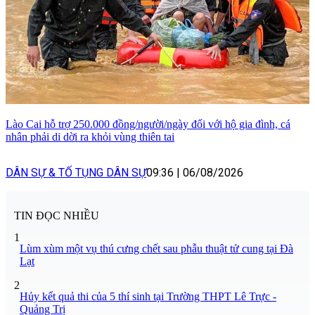
Lào Cai hỗ trợ 250.000 đồng/người/ngày đối với hộ gia đình, cá
nhân phải di dời ra khỏi vùng thiên tai
DÂN SỰ & TỐ TỤNG DÂN SỰ
09:36
|
06/08/2026
TIN ĐỌC NHIỀU
1
Lùm xùm một vụ thú cưng chết sau phẫu thuật tử cung tại Đà
Lạt
2
Hủy kết quả thi của 5 thí sinh tại Trường THPT Lê Trực -
Quảng Trị