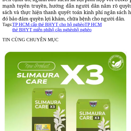
mạnh tuyên truyền, hướng dẫn người dân nắm rõ quyền l
sách và thực hiện thanh quyết toán kinh phí ngân sách
đó bảo đảm quyền lợi khám, chữa bệnh cho người dân.
Tags:
TP HCM cấp thẻ BHYT cho hộ nghèo
TP HCM
thẻ BHYT miễn phí
hộ cận nghèo
hộ nghèo
TIN CÙNG CHUYÊN MỤC