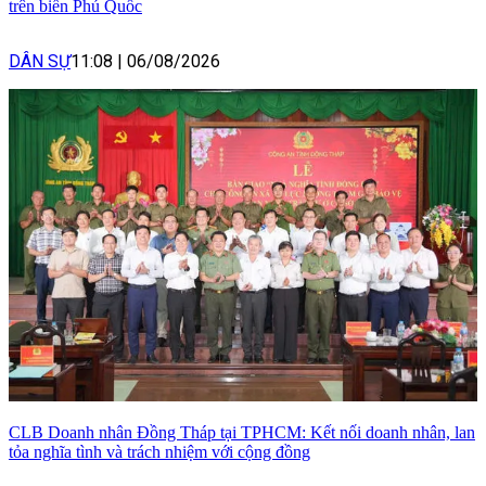
trên biển Phú Quốc
DÂN SỰ
11:08
|
06/08/2026
CLB Doanh nhân Đồng Tháp tại TPHCM: Kết nối doanh nhân, lan
tỏa nghĩa tình và trách nhiệm với cộng đồng