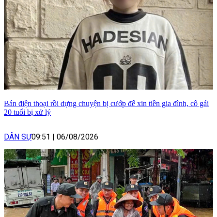
Bán điện thoại rồi dựng chuyện bị cướp để xin tiền gia đình, cô gái
20 tuổi bị xử lý
DÂN SỰ
09:51
|
06/08/2026