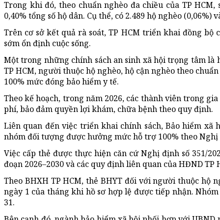
Trong khi đó, theo chuẩn nghèo đa chiều của TP HCM, 
0,40% tổng số hộ dân. Cụ thể, có 2.489 hộ nghèo (0,06%) v
Trên cơ sở kết quả rà soát, TP HCM triển khai đồng bộ 
sớm ổn định cuộc sống.
Một trong những chính sách an sinh xã hội trọng tâm l
TP HCM, người thuộc hộ nghèo, hộ cận nghèo theo chuẩn
100% mức đóng bảo hiểm y tế.
Theo kế hoạch, trong năm 2026, các thành viên trong gi
phí, bảo đảm quyền lợi khám, chữa bệnh theo quy định.
Liên quan đến việc triển khai chính sách, Bảo hiểm xã
nhóm đối tượng được hưởng mức hỗ trợ 100% theo Nghị
Việc cấp thẻ được thực hiện căn cứ Nghị định số 351/2
đoạn 2026–2030 và các quy định liên quan của HĐND TP
Theo BHXH TP HCM, thẻ BHYT đối với người thuộc hộ ngh
ngày 1 của tháng khi hồ sơ hợp lệ được tiếp nhận. Nhó
31.
Bên cạnh đó, ngành bảo hiểm xã hội phối hợp với UBND p