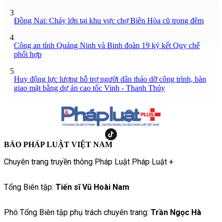
3
Đồng Nai: Cháy lớn tại khu vực chợ Biên Hòa cũ trong đêm
4
Công an tỉnh Quảng Ninh và Binh đoàn 19 ký kết Quy chế
phối hợp
5
Huy động lực lượng hỗ trợ người dân tháo dỡ công trình, bàn
giao mặt bằng dự án cao tốc Vinh - Thanh Thủy
BÁO PHÁP LUẬT VIỆT NAM
Chuyên trang truyền thông Pháp Luật Pháp Luật +
Tổng Biên tập:
Tiến sĩ Vũ Hoài Nam
Phó Tổng Biên tập phụ trách chuyên trang:
Trần Ngọc Hà