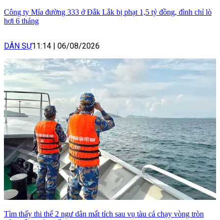
Công ty Mía đường 333 ở Đắk Lắk bị phạt 1,5 tỷ đồng, đình chỉ lò
hơi 6 tháng
DÂN SỰ
11:14
|
06/08/2026
Tìm thấy thi thể 2 ngư dân mất tích sau vụ tàu cá chạy vòng tròn