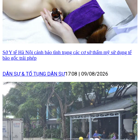
Sở Y tế Hà Nội cảnh báo tình trạng các cơ sở thẩm mỹ sử dụng tế
bào gốc trái phép
DÂN SỰ & TỐ TỤNG DÂN SỰ
17:08
|
09/08/2026