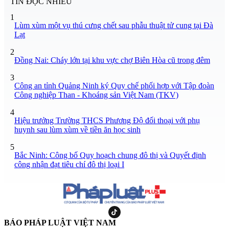
TIN ĐỌC NHIỀU
1
Lùm xùm một vụ thú cưng chết sau phẫu thuật tử cung tại Đà
Lạt
2
Đồng Nai: Cháy lớn tại khu vực chợ Biên Hòa cũ trong đêm
3
Công an tỉnh Quảng Ninh ký Quy chế phối hợp với Tập đoàn
Công nghiệp Than - Khoáng sản Việt Nam (TKV)
4
Hiệu trưởng Trường THCS Phương Độ đối thoại với phụ
huynh sau lùm xùm về tiền ăn học sinh
5
Bắc Ninh: Công bố Quy hoạch chung đô thị và Quyết định
công nhận đạt tiêu chí đô thị loại I
BÁO PHÁP LUẬT VIỆT NAM