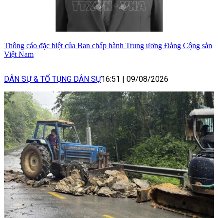
Thông cáo đặc biệt của Ban chấp hành Trung ương Đảng Cộng sản
Việt Nam
DÂN SỰ & TỐ TỤNG DÂN SỰ
16:51
|
09/08/2026