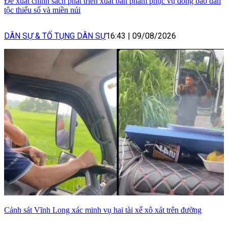
Đề xuất chính sách phát triển xuất bản phẩm phục vụ đồng bào dân
tộc thiểu số và miền núi
DÂN SỰ & TỐ TỤNG DÂN SỰ
16:43
|
09/08/2026
Cảnh sát Vĩnh Long xác minh vụ hai tài xế xô xát trên đường