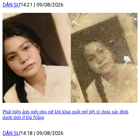
DÂN SỰ
14:21
|
09/08/2026
Phát hiện ảnh một phụ nữ khi khai quật mộ liệt sĩ chưa xác định
danh tính ở Đà Nẵng
DÂN SỰ
14:18
|
09/08/2026