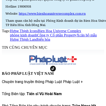
Hotline: 19006958
Website:
https://www.bienhoauniversecomplex.com.vn
Tham quan căn hộ mẫu tại: Phòng Kinh doanh dự án Bien Hoa Unive
TP Biên Hòa, tỉnh Đồng Nai.
Tags:
Hưng Thịnh Icons
Bien Hoa Universe Complex
phòng kinh doanh
Công ty Cổ phần PropertyX
căn hộ mẫu
Hưng Thịnh Land
biến hóa
TIN CÙNG CHUYÊN MỤC
BÁO PHÁP LUẬT VIỆT NAM
Chuyên trang truyền thông Pháp Luật Pháp Luật +
Tổng Biên tập:
Tiến sĩ Vũ Hoài Nam
Phó Tổng Biên tập phụ trách chuyên trang:
Trần Ngọc Hà