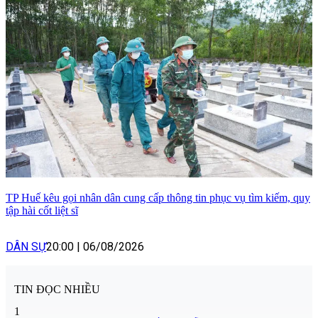
TP Huế kêu gọi nhân dân cung cấp thông tin phục vụ tìm kiếm, quy
tập hài cốt liệt sĩ
DÂN SỰ
20:00
|
06/08/2026
TIN ĐỌC NHIỀU
1