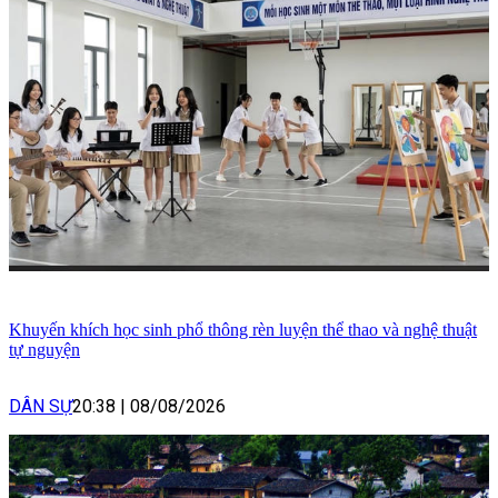
Khuyến khích học sinh phổ thông rèn luyện thể thao và nghệ thuật
tự nguyện
DÂN SỰ
20:38
|
08/08/2026