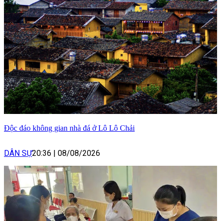
Độc đáo không gian nhà đá ở Lô Lô Chải
DÂN SỰ
20:36
|
08/08/2026