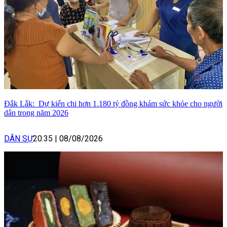
Đắk Lắk: Dự kiến chi hơn 1.180 tỷ đồng khám sức khỏe cho người
dân trong năm 2026
DÂN SỰ
20:35
|
08/08/2026