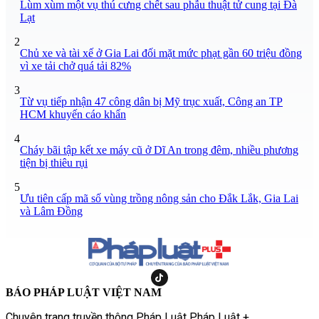
Lùm xùm một vụ thú cưng chết sau phẫu thuật tử cung tại Đà
Lạt
2
Chủ xe và tài xế ở Gia Lai đối mặt mức phạt gần 60 triệu đồng
vì xe tải chở quá tải 82%
3
Từ vụ tiếp nhận 47 công dân bị Mỹ trục xuất, Công an TP
HCM khuyến cáo khẩn
4
Cháy bãi tập kết xe máy cũ ở Dĩ An trong đêm, nhiều phương
tiện bị thiêu rụi
5
Ưu tiên cấp mã số vùng trồng nông sản cho Đắk Lắk, Gia Lai
và Lâm Đồng
BÁO PHÁP LUẬT VIỆT NAM
Chuyên trang truyền thông Pháp Luật Pháp Luật +