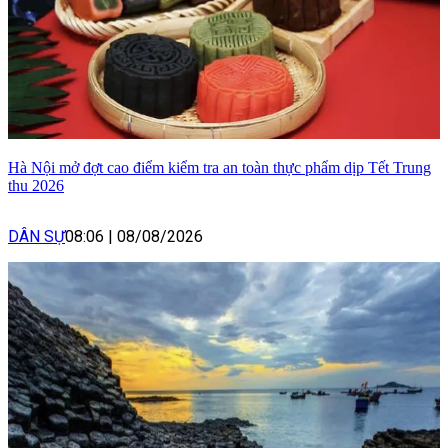
Hà Nội mở đợt cao điểm kiểm tra an toàn thực phẩm dịp Tết Trung
thu 2026
DÂN SỰ
08:06
|
08/08/2026