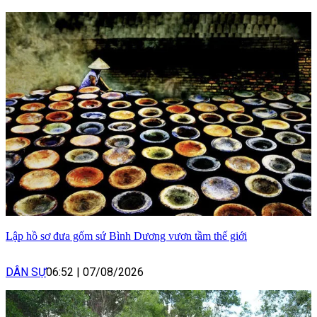
Lập hồ sơ đưa gốm sứ Bình Dương vươn tầm thế giới
DÂN SỰ
06:52
|
07/08/2026