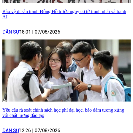
Bảo vệ di sản tranh Đông Hồ trước nguy cơ từ tranh nhái và tranh
AI
DÂN SỰ
18:01
|
07/08/2026
Yêu cầu rà soát chính sách học phí đại học, bảo đảm tương xứng
với chất lượng đào tạo
DÂN SỰ
12:26
|
07/08/2026