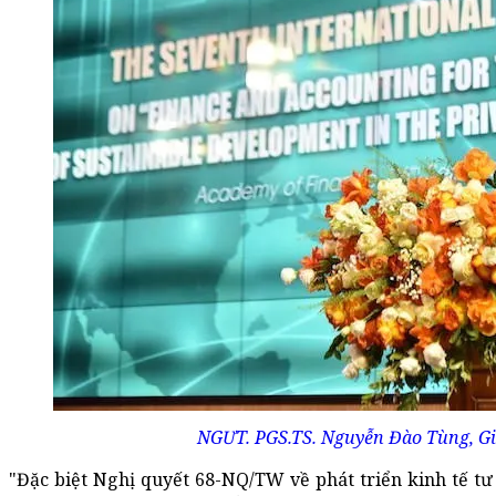
NGƯT. PGS.TS. Nguyễn Đào Tùng, Giá
"Đặc biệt Nghị quyết 68-NQ/TW về phát triển kinh tế tư