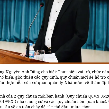
ng Nguyễn Anh Dũng cho biết: Thực hiện vai trò, chức năn
biến, giới thiệu các quy định, quy chuẩn mới để hỗ trợ c
ầu thực tiễn của cơ quan quản lý Nhà nước về thẩm định
định của 2 quy chuẩn mới ban hành (Quy chuẩn QCVN 06:2
019/BXD nhà chung cư và các quy chuẩn liên quan khác). 
yêu cầu về an toàn cháy để các chủ đầu tư lựa chọn.