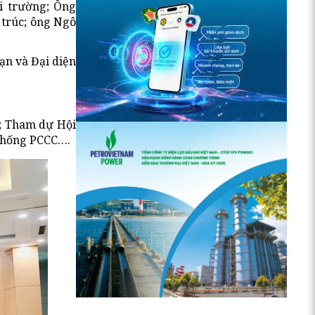
i trường; Ông
 trúc; ông Ngô
ạn và Đại diện
g; Tham dự Hội
 thống PCCC….