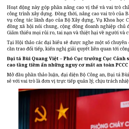
Hoạt động này góp phần nâng cao vị thế và vai trò ch
công trình xây dựng. Đồng thời, nâng cao vai trò của B
vụ công tác lãnh đạo của Bộ Xây dựng, Vụ Khoa học 
đồng xã hội nói chung, cộng đồng doanh nghiệp chủ đ
Giảm thiểu mọi rủi ro, tai nạn và thiệt hại về người và
Tại Hội thảo các đại biểu sẽ được nghe một số chuyên 
cần trao đổi tiếp, kiến nghị giải quyết liên quan tới cô
Đại tá Bùi Quang Việt – Phó Cục trưởng Cục Cảnh s
cao tầng tiềm ẩn những nguy cơ mất an toàn PCCC
Mở đầu phần thảo luận, đại diện Bộ Công an, Đại tá Bù
sẻ với vai trò là đơn vị trực tiếp quản lý, chịu trách n