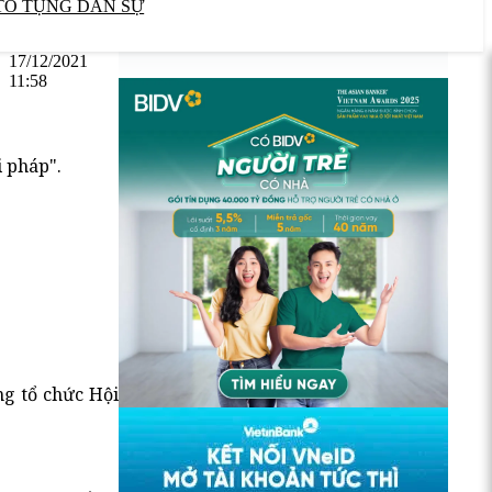
TỐ TỤNG DÂN SỰ
17/12/2021
11:58
i pháp".
ng tổ chức Hội