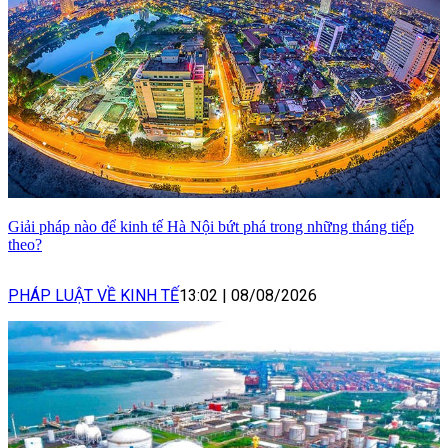
Giải pháp nào để kinh tế Hà Nội bứt phá trong những tháng tiếp
theo?
PHÁP LUẬT VỀ KINH TẾ
13:02
|
08/08/2026