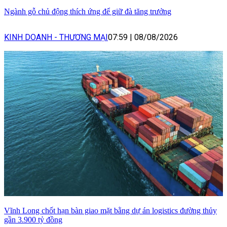
Ngành gỗ chủ động thích ứng để giữ đà tăng trưởng
KINH DOANH - THƯƠNG MẠI
07:59
|
08/08/2026
Vĩnh Long chốt hạn bàn giao mặt bằng dự án logistics đường thủy
gần 3.900 tỷ đồng