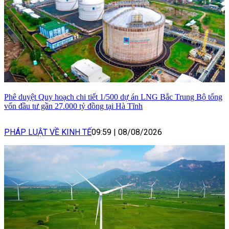
Phê duyệt Quy hoạch chi tiết 1/500 dự án LNG Bắc Trung Bộ tổng
vốn đầu tư gần 27.000 tỷ đồng tại Hà Tĩnh
PHÁP LUẬT VỀ KINH TẾ
09:59
|
08/08/2026