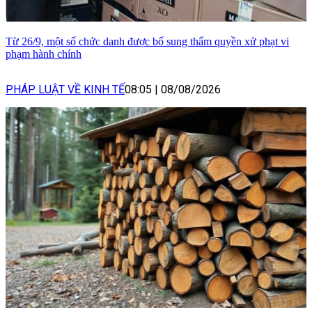
Từ 26/9, một số chức danh được bổ sung thẩm quyền xử phạt vi
phạm hành chính
PHÁP LUẬT VỀ KINH TẾ
08:05
|
08/08/2026