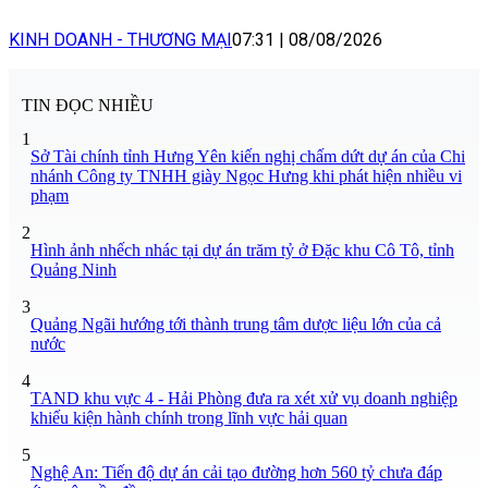
KINH DOANH - THƯƠNG MẠI
07:31
|
08/08/2026
TIN ĐỌC NHIỀU
1
Sở Tài chính tỉnh Hưng Yên kiến nghị chấm dứt dự án của Chi
nhánh Công ty TNHH giày Ngọc Hưng khi phát hiện nhiều vi
phạm
2
Hình ảnh nhếch nhác tại dự án trăm tỷ ở Đặc khu Cô Tô, tỉnh
Quảng Ninh
3
Quảng Ngãi hướng tới thành trung tâm dược liệu lớn của cả
nước
4
TAND khu vực 4 - Hải Phòng đưa ra xét xử vụ doanh nghiệp
khiếu kiện hành chính trong lĩnh vực hải quan
5
Nghệ An: Tiến độ dự án cải tạo đường hơn 560 tỷ chưa đáp