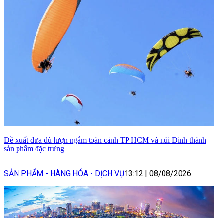
Đề xuất đưa dù lượn ngắm toàn cảnh TP HCM và núi Dinh thành
sản phẩm đặc trưng
SẢN PHẨM - HÀNG HÓA - DỊCH VỤ
13:12
|
08/08/2026