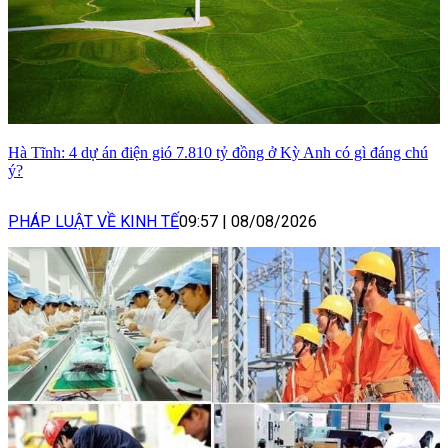
Hà Tĩnh: 4 dự án điện gió 7.810 tỷ đồng ở Kỳ Anh có gì đáng chú
ý?
PHÁP LUẬT VỀ KINH TẾ
09:57
|
08/08/2026