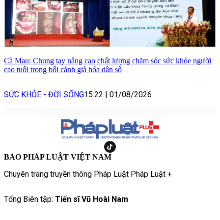
Cà Mau: Chung tay nâng cao chất lượng chăm sóc sức khỏe người
cao tuổi trong bối cảnh già hóa dân số
SỨC KHỎE - ĐỜI SỐNG
15:22
|
01/08/2026
BÁO PHÁP LUẬT VIỆT NAM
Chuyên trang truyền thông Pháp Luật Pháp Luật +
Tổng Biên tập:
Tiến sĩ Vũ Hoài Nam