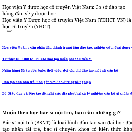
Học viện Y dược học cổ truyền Việt Nam: Cơ sở đào tạo
hàng đầu về y dược học
Học viện Y Dược học cổ truyền Việt Nam (YDHCT VN) là 
học cổ truyền (YHCT).
Học viện Quân y cần phấn đấu thành trung tâm đào tạo, nghiên cứu, ứng dụng 
Trường ĐH Kinh tế TPHCM đào tạo miễn phí sau tiến sĩ
Ngân hàng Nhà nước buộc thôi việc, đòi chi phí đào tạo một nữ cán bộ
Đào tạo nhà báo trẻ luôn gắn với đạo đức nghề nghiệp
Bộ Giáo dục và Đào tạo đề nghị các địa phương xử lý nghiêm cán bộ gian lận đ
Muốn theo học bác sĩ nội trú, bạn cần những gì?
Bác sĩ nội trú (BSNT) là loại hình đào tạo sau đại học 
tạo nhân tài trẻ, bác sĩ chuyên khoa có kiến thức kh