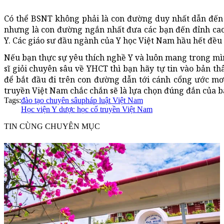
Có thể BSNT không phải là con đường duy nhất dẫn đến 
nhưng là con đường ngắn nhất đưa các bạn đến đỉnh cao
Y. Các giáo sư đầu ngành của Y học Việt Nam hầu hết đều
Nếu bạn thực sự yêu thích nghề Y và luôn mang trong mì
sĩ giỏi chuyên sâu về YHCT thì bạn hãy tự tin vào bản t
để bắt đầu đi trên con đường dẫn tới cánh cổng ước mơ
truyền Việt Nam chắc chắn sẽ là lựa chọn đúng đắn của b
Tags:
đào tạo chuyên sâu
pháp luật Việt Nam
Học viện Y dược học cổ truyền Việt Nam
TIN CÙNG CHUYÊN MỤC