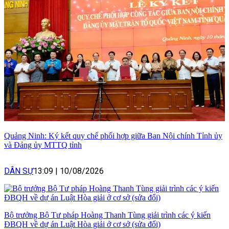
Quảng Ninh: Ký kết quy chế phối hợp giữa Ban Nội chính Tỉnh ủy
và Đảng ủy MTTQ tỉnh
DÂN SỰ
13:09
|
10/08/2026
Bộ trưởng Bộ Tư pháp Hoàng Thanh Tùng giải trình các ý kiến
ĐBQH về dự án Luật Hòa giải ở cơ sở (sửa đổi)