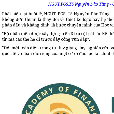
NGƯT.PGS.TS Nguyễn Đào Tùng - Gi
Phát biểu tại buổi lễ, NGƯT. PGS. TS Nguyễn Đào Tùng -
không đơn thuần là thay đổi về thiết kế logo hay hệ th
phấn đấu và khẳng định, là bước chuyển mình của Học vi
"Bộ nhận diện được xây dựng trên 3 trụ cột cốt lõi: Kế th
tín mà các thế hệ đi trước dày công vun đắp".
"Đổi mới toàn diện trong tư duy giảng dạy, nghiên cứu và
quốc tế với bản sắc riêng của một cơ sở đào tạo tài chí