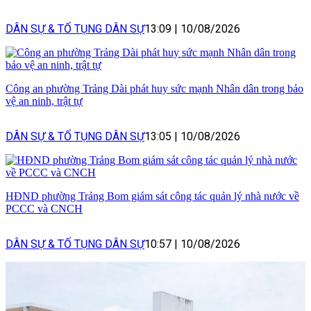
DÂN SỰ & TỐ TỤNG DÂN SỰ
13:09
|
10/08/2026
Công an phường Trảng Dài phát huy sức mạnh Nhân dân trong bảo
vệ an ninh, trật tự
DÂN SỰ & TỐ TỤNG DÂN SỰ
13:05
|
10/08/2026
HĐND phường Trảng Bom giám sát công tác quản lý nhà nước về
PCCC và CNCH
DÂN SỰ & TỐ TỤNG DÂN SỰ
10:57
|
10/08/2026