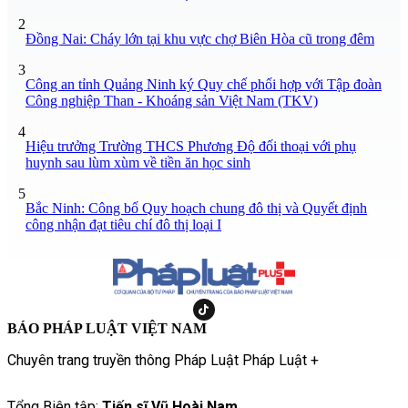
2
Đồng Nai: Cháy lớn tại khu vực chợ Biên Hòa cũ trong đêm
3
Công an tỉnh Quảng Ninh ký Quy chế phối hợp với Tập đoàn
Công nghiệp Than - Khoáng sản Việt Nam (TKV)
4
Hiệu trưởng Trường THCS Phương Độ đối thoại với phụ
huynh sau lùm xùm về tiền ăn học sinh
5
Bắc Ninh: Công bố Quy hoạch chung đô thị và Quyết định
công nhận đạt tiêu chí đô thị loại I
BÁO PHÁP LUẬT VIỆT NAM
Chuyên trang truyền thông Pháp Luật Pháp Luật +
Tổng Biên tập:
Tiến sĩ Vũ Hoài Nam