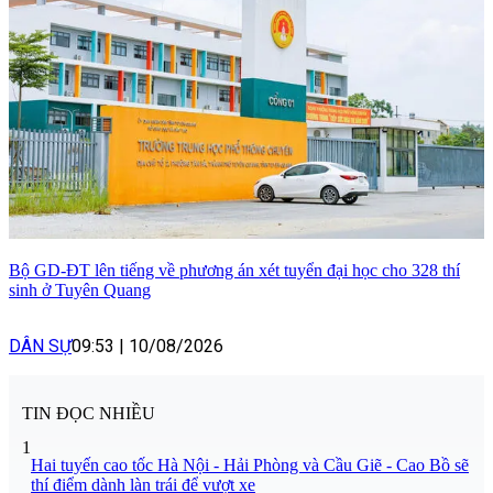
Bộ GD-ĐT lên tiếng về phương án xét tuyển đại học cho 328 thí
sinh ở Tuyên Quang
DÂN SỰ
09:53
|
10/08/2026
TIN ĐỌC NHIỀU
1
Hai tuyến cao tốc Hà Nội - Hải Phòng và Cầu Giẽ - Cao Bồ sẽ
thí điểm dành làn trái để vượt xe