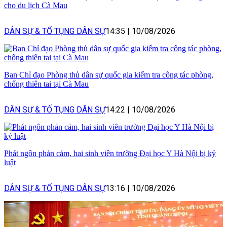
cho du lịch Cà Mau
DÂN SỰ & TỐ TỤNG DÂN SỰ
14:35
|
10/08/2026
Ban Chỉ đạo Phòng thủ dân sự quốc gia kiểm tra công tác phòng,
chống thiên tai tại Cà Mau
DÂN SỰ & TỐ TỤNG DÂN SỰ
14:22
|
10/08/2026
Phát ngôn phản cảm, hai sinh viên trường Đại học Y Hà Nội bị kỷ
luật
DÂN SỰ & TỐ TỤNG DÂN SỰ
13:16
|
10/08/2026