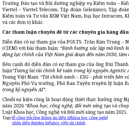
Trường Đào tạo và Bồi dưỡng nghiệp vụ Kiểm toán – Kiể
Viettel – Viettel Telecom, Tập đoàn Geleximco, Tập đoà
Kiểm toán và Tư vấn RSM Việt Nam, Đại học Intracom, K
và các đơn vị khác.
Các tham luận chuyên đề từ các chuyên gia hàng đầu
Diễn đàn có sự tham gia của PGS.TS. Trần Kim Trung –
(CIEM) với bài tham luận:
“Định hướng xác lập mô hình kin
động lực chính của Việt Nam giai đoạn đến năm 2030, tầm
Bên cạnh đó diễn đàn có sự tham gia của ông Bùi Than
luận
“Tương lai tài chính kế toán trong kỷ nguyên Agentic 
Young Việt Nam:
“Tài chính xanh – ESG – phát triển bền v
Nguyên Phó Vụ trưởng, Phó Ban Tuyên truyền lý luận 
trong kỷ nguyên AI”
.
Chuỗi sự kiện cũng là hoạt động thiết thực hưởng ứng N
năm 2026
“Khoa học, công nghệ, đổi mới sáng tạo và chuy
Luật Khoa học, Công nghệ và Đổi mới sáng tạo năm 2025.
Tags:
lễ công bố
cổng thông tin điện tử
khoa học công nghệ
nhận diện thương hiệu
học viện tài chính