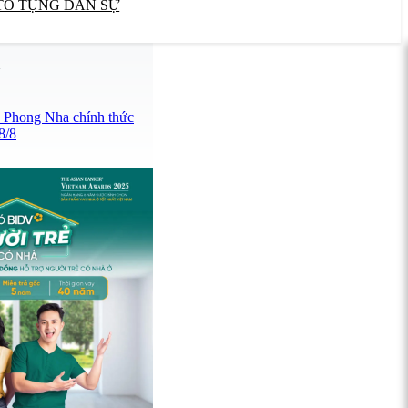
TỐ TỤNG DÂN SỰ
U
- Phong Nha chính thức
8/8