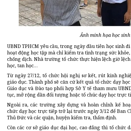
Ảnh minh họa học sin
UBND TPHCM yêu cầu, trong ngày đầu tiên học sinh đi h
hoạt động học tập mà chỉ kiểm tra tình trạng sức khỏe,
chống dịch. Nhà trường tổ chức thực hiện lệch giờ lệch
học, tan học…
Từ ngày 27/12, tổ chức hội nghị sơ kết, rút kinh nghi
giáo dục. Thành phố sẽ căn cứ kết quả tổ chức dạy học 
Giáo dục và Đào tạo phối hợp Sở Y tế tham mưu UBND 
tục, mở rộng dần đổi tượng hoặc tổ chúc dạy học trực t
Ngoài ra, các trường xây dựng và hoàn chỉnh kế hoạ
chức dạy học trực tiếp trở lại trước ngày 3/12 để Ban 
Thủ Đức và các quận, huyện kiểm tra, thẩm định.
Còn các cơ sở giáo dục đại học, cao đẳng thì tổ chức 