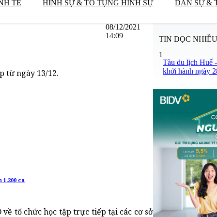
NH TẾ
HÌNH SỰ & TỐ TỤNG HÌNH SỰ
DÂN SỰ & 
08/12/2021
14:09
TIN ĐỌC NHIỀ
1
Tàu du lịch Huế 
khởi hành ngày 2
ếp từ ngày 13/12.
n 1.200 ca
tổ chức học tập trực tiếp tại các cơ sở