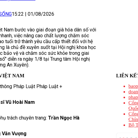
 SỐNG
15:22
|
01/08/2026
ệt Nam bước vào giai đoạn già hóa dân số với
nhanh, việc nâng cao chất lượng chăm sóc
 tuổi trở thành yêu cầu cấp thiết đối với hệ
ng là chủ đề xuyên suốt tại Hội nghị khoa học
c bảo vệ và chăm sóc sức khỏe trong giai
số" diễn ra ngày 1/8 tại Trung tâm Hội nghị
ng An Xuyên).
VIỆT NAM
LIÊN KẾ
 thông Pháp Luật Pháp Luật +
baop
doan
phap
 sĩ Vũ Hoài Nam
Cổng
Quốc
Cổng
hụ trách chuyên trang:
Trần Ngọc Hà
Chín
Bộ T
 Văn Vượng