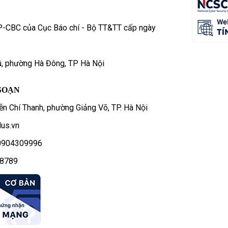
P-CBC của Cục Báo chí - Bộ TT&TT cấp ngày
ú, phường Hà Đông, TP Hà Nội
SOẠN
n Chí Thanh, phường Giảng Võ, TP. Hà Nội
us.vn
- 0904309996
78789