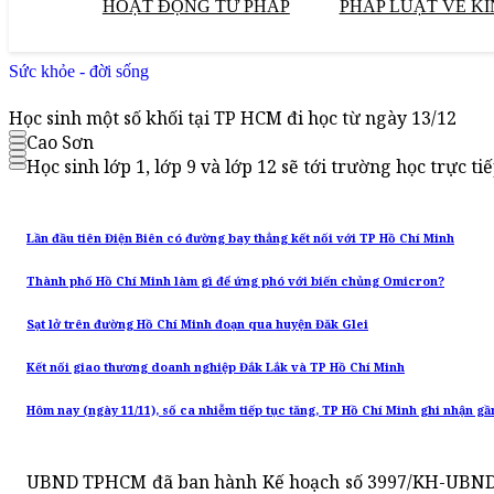
HOẠT ĐỘNG TƯ PHÁP
PHÁP LUẬT VỀ KI
Sức khỏe - đời sống
Học sinh một số khối tại TP HCM đi học từ ngày 13/12
Cao Sơn
Học sinh lớp 1, lớp 9 và lớp 12 sẽ tới trường học trực ti
Lần đầu tiên Điện Biên có đường bay thẳng kết nối với TP Hồ Chí Minh
Thành phố Hồ Chí Minh làm gì để ứng phó với biến chủng Omicron?
Sạt lở trên đường Hồ Chí Minh đoạn qua huyện Đăk Glei
Kết nối giao thương doanh nghiệp Đắk Lắk và TP Hồ Chí Minh
Hôm nay (ngày 11/11), số ca nhiễm tiếp tục tăng, TP Hồ Chí Minh ghi nhận gầ
UBND TPHCM đã ban hành Kế hoạch số 3997/KH-UBND về 