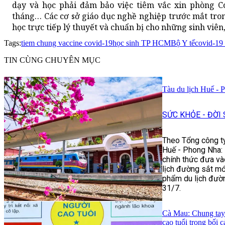
dạy và học phải đảm bảo việc tiêm vắc xin phòng C
tháng… Các cơ sở giáo dục nghề nghiệp trước mắt tr
học trực tiếp lý thuyết và chuẩn bị cho những sinh viên
Tags:
tiem chung vaccine covid-19
học sinh TP HCM
Bộ Y tế
covid-19 
TIN CÙNG CHUYÊN MỤC
Tàu du lịch Huế - 
SỨC KHỎE - ĐỜI
Theo Tổng công ty
Huế - Phong Nha: H
chính thức đưa và
lịch đường sắt mớ
phẩm du lịch đườn
31/7.
Cà Mau: Chung tay 
cao tuổi trong bối 