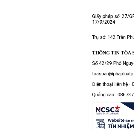
Giấy phép số: 27/G
17/9/2024
Trụ sở: 142 Trần Ph
THÔNG TIN TÒA 
Số 42/29 Phố Nguyễ
toasoan@phapluatpl
Điện thoại liên hệ 
Quảng cáo : 08673