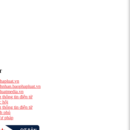
T
hapluat.vn
hnhan.baophapluat.vn
luatmedia.vn
 thông tin điện tử
 hội
 thông tin điện tử
h phủ
ư pháp