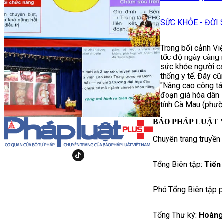
SỨC KHỎE - ĐỜI
Trong bối cảnh Vi
tốc độ ngày càng 
sức khỏe người cao
thống y tế. Đây cũ
"Nâng cao công tá
đoạn già hóa dân 
tỉnh Cà Mau (phườ
BÁO PHÁP LUẬT 
Chuyên trang truyền
Tổng Biên tập:
Tiến
Phó Tổng Biên tập p
Tổng Thư ký:
Hoàng