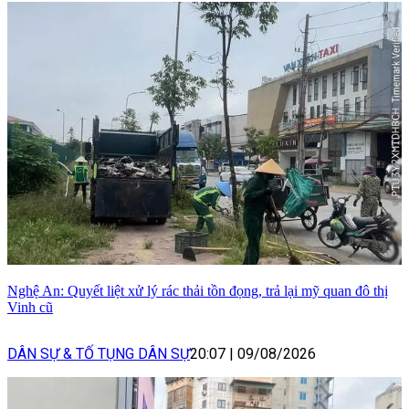
Nghệ An: Quyết liệt xử lý rác thải tồn đọng, trả lại mỹ quan đô thị
Vinh cũ
DÂN SỰ & TỐ TỤNG DÂN SỰ
20:07
|
09/08/2026