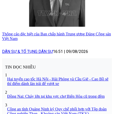
Thông cáo đặc biệt của Ban chấp hành Trung ương Đảng Cộng sản
Việt Nam
DÂN SỰ & TỐ TỤNG DÂN SỰ
16:51
|
09/08/2026
TIN ĐỌC NHIỀU
1
Hai tuyến cao tốc Hà Nội - Hải Phòng và Cầu Giẽ - Cao Bồ sẽ
thí điểm dành làn trái để vượt xe
2
Đồng Nai: Cháy lớn tại khu vực chợ Biên Hòa cũ trong đêm
3
Công an tỉnh Quảng Ninh ký Quy chế phối hợp với Tập đoàn
Công nghiệp Than - Khoáng sản Việt Nam (TKV)