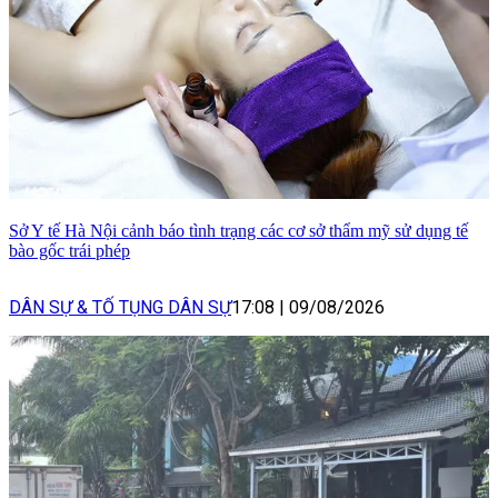
Sở Y tế Hà Nội cảnh báo tình trạng các cơ sở thẩm mỹ sử dụng tế
bào gốc trái phép
DÂN SỰ & TỐ TỤNG DÂN SỰ
17:08
|
09/08/2026