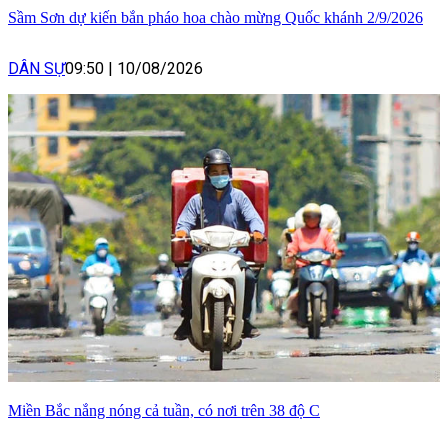
Sầm Sơn dự kiến bắn pháo hoa chào mừng Quốc khánh 2/9/2026
DÂN SỰ
09:50
|
10/08/2026
Miền Bắc nắng nóng cả tuần, có nơi trên 38 độ C