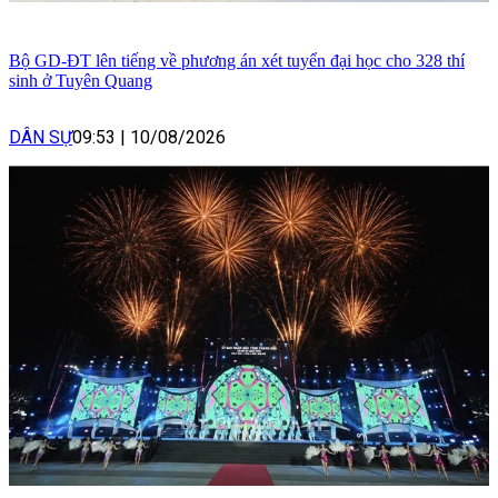
Bộ GD-ĐT lên tiếng về phương án xét tuyển đại học cho 328 thí
sinh ở Tuyên Quang
DÂN SỰ
09:53
|
10/08/2026