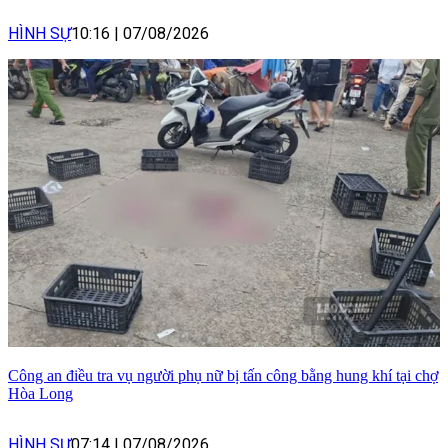
HÌNH SỰ
10:16
|
07/08/2026
Công an điều tra vụ người phụ nữ bị tấn công bằng hung khí tại chợ
Hòa Long
HÌNH SỰ
07:14
|
07/08/2026