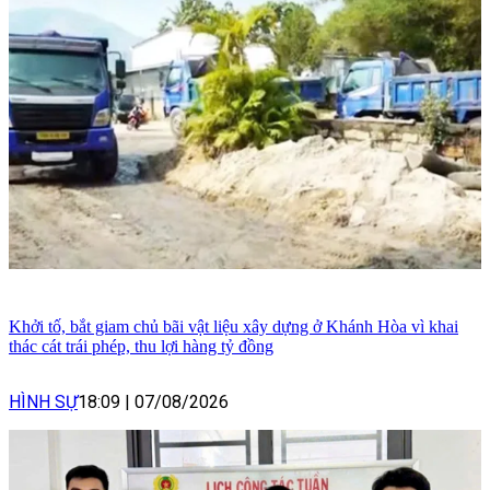
Khởi tố, bắt giam chủ bãi vật liệu xây dựng ở Khánh Hòa vì khai
thác cát trái phép, thu lợi hàng tỷ đồng
HÌNH SỰ
18:09
|
07/08/2026