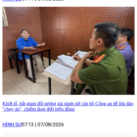
Khởi tố, bắt giam đối tượng giả danh nữ cán bộ Công an để lừa đảo
"chạy án", chiếm đoạt 400 triệu đồng
HÌNH SỰ
07:13
|
07/08/2026