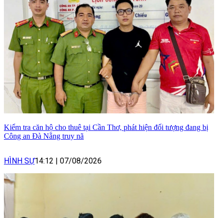
Kiểm tra căn hộ cho thuê tại Cần Thơ, phát hiện đối tượng đang bị
Công an Đà Nẵng truy nã
HÌNH SỰ
14:12
|
07/08/2026