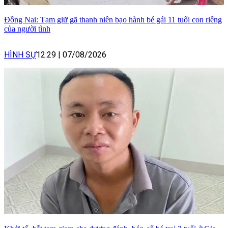
Đồng Nai: Tạm giữ gã thanh niên bạo hành bé gái 11 tuổi con riêng
của người tình
HÌNH SỰ
12:29
|
07/08/2026