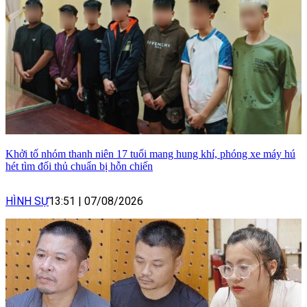
Khởi tố nhóm thanh niên 17 tuổi mang hung khí, phóng xe máy hú
hét tìm đối thủ chuẩn bị hỗn chiến
HÌNH SỰ
13:51
|
07/08/2026