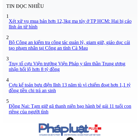
TIN ĐỌC NHIỀU
1
Xét xử vụ mua bán hơn 12,3kg ma túy ở TP HCM: Hai bị cáo
lĩnh án tử hình
2
Bộ Công an kiểm tra công tác quản lý, giam giữ, giáo dục cải
tạo phạm nhân tại Công an tỉnh Cà Mau
3
Truy tố cựu Viện trưởng Viện Pháp y tâm thần Trung ương
nhận hối lộ hơn 8 tỷ đồng
4
Cựu kế toán bưu điện lĩnh 13 năm tù vì chiếm đoạt hơn 1,1 tỷ
đồng tiền chi trả an sinh
5
Đồng Nai: Tạm giữ gã thanh niên bạo hành bé gái 11 tuổi con
riêng của người tình