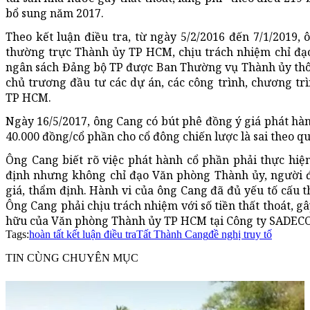
bổ sung năm 2017.
Theo kết luận điều tra, từ ngày 5/2/2016 đến 7/1/2019, 
thường trực Thành ủy TP HCM, chịu trách nhiệm chỉ đạo,
ngân sách Đảng bộ TP được Ban Thường vụ Thành ủy thôn
chủ trương đầu tư các dự án, các công trình, chương tr
TP HCM.
Ngày 16/5/2017, ông Cang có bút phê đồng ý giá phát hàn
40.000 đồng/cổ phần cho cổ đông chiến lược là sai theo q
Ông Cang biết rõ việc phát hành cổ phần phải thực hiện
định nhưng không chỉ đạo Văn phòng Thành ủy, người đạ
giá, thẩm định. Hành vi của ông Cang đã đủ yếu tố cấu t
Ông Cang phải chịu trách nhiệm với số tiền thất thoát, g
hữu của Văn phòng Thành ủy TP HCM tại Công ty SADECO (
Tags:
hoàn tất kết luận điều tra
Tất Thành Cang
đề nghị truy tố
TIN CÙNG CHUYÊN MỤC