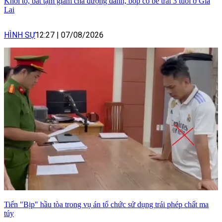
Khởi tố, bắt tạm giam cha dượng đánh, bóp cổ bé trai 3 tuổi ở Gia
Lai
HÌNH SỰ
12:27
|
07/08/2026
Tiến "Bịp" hầu tòa trong vụ án tổ chức sử dụng trái phép chất ma
túy