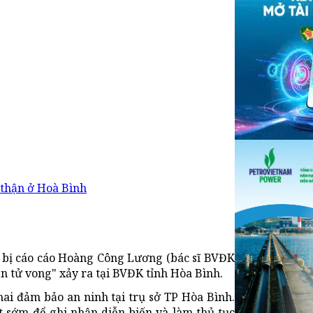
 thận ở Hoà Bình
ử bị cáo cáo Hoàng Công Lương (bác sĩ BVĐK
ận tử vong" xảy ra tại BVĐK tỉnh Hòa Bình.
hai đảm bảo an ninh tại trụ sở TP Hòa Bình.
t sớm để ghi nhận diễn biến và làm thủ tục