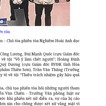
ên tòa.
án – Chủ tòa phiên tòa Nghiêm Hoài Anh đọc
ng Công Lương, Bùi Mạnh Quốc (cựu Giám đốc
về tội "Vô ý làm chết người"; Hoàng Đình
 Quý Dương (cựu Giám đốc BVĐK tỉnh Hòa
 phẩm Thiên Sơn), Trần Văn Thắng (Trưởng
y tố về tội “Thiếu trách nhiệm gây hậu quả
òa, chủ tọa phiên tòa hỏi những người tham
uyễn Văn Chiến - Trưởng Văn phòng luật sư
ước khi phiên xét xử diễn ra, vợ của bị cáo
ơn xin cho chồng được xét xử vắng mặt vì