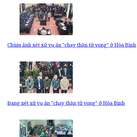
Chùm ảnh xét xử vụ án "chạy thận tử vong" ở Hòa Bình
Đang xét xử vụ án "chạy thận tử vong" ở Hòa Bình