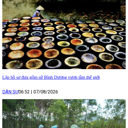
Lập hồ sơ đưa gốm sứ Bình Dương vươn tầm thế giới
DÂN SỰ
06:52
|
07/08/2026