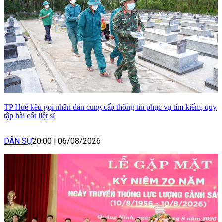
TP Huế kêu gọi nhân dân cung cấp thông tin phục vụ tìm kiếm, quy
tập hài cốt liệt sĩ
DÂN SỰ
20:00
|
06/08/2026