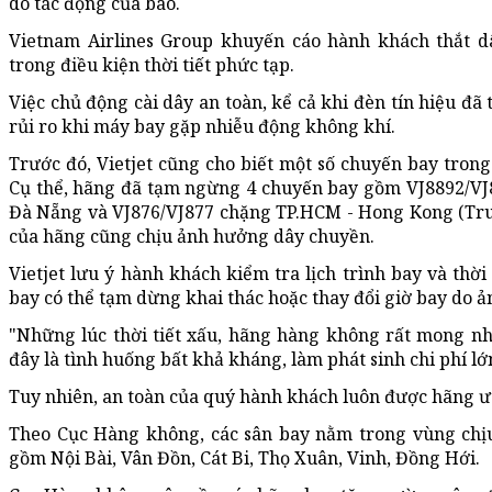
do tác động của bão.
Vietnam Airlines Group khuyến cáo hành khách thắt dâ
trong điều kiện thời tiết phức tạp.
Việc chủ động cài dây an toàn, kể cả khi đèn tín hiệu đã
rủi ro khi máy bay gặp nhiễu động không khí.
Trước đó, Vietjet cũng cho biết một số chuyến bay trong
Cụ thể, hãng đã tạm ngừng 4 chuyến bay gồm VJ8892/VJ
Đà Nẵng và VJ876/VJ877 chặng TP.HCM - Hong Kong (Tru
của hãng cũng chịu ảnh hưởng dây chuyền.
Vietjet lưu ý hành khách kiểm tra lịch trình bay và thời
bay có thể tạm dừng khai thác hoặc thay đổi giờ bay do 
"Những lúc thời tiết xấu, hãng hàng không rất mong nh
đây là tình huống bất khả kháng, làm phát sinh chi phí lớ
Tuy nhiên, an toàn của quý hành khách luôn được hãng ưu 
Theo Cục Hàng không, các sân bay nằm trong vùng chịu
gồm Nội Bài, Vân Đồn, Cát Bi, Thọ Xuân, Vinh, Đồng Hới.