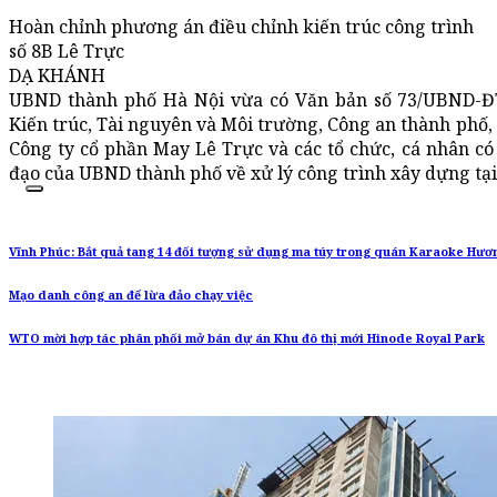
Hoàn chỉnh phương án điều chỉnh kiến trúc công trình
số 8B Lê Trực
DẠ KHÁNH
UBND thành phố Hà Nội vừa có Văn bản số 73/UBND-ĐT
Kiến trúc, Tài nguyên và Môi trường, Công an thành phố
Công ty cổ phần May Lê Trực và các tổ chức, cá nhân có
đạo của UBND thành phố về xử lý công trình xây dựng tại
Vĩnh Phúc: Bắt quả tang 14 đối tượng sử dụng ma túy trong quán Karaoke Hư
Mạo danh công an để lừa đảo chạy việc
WTO mời hợp tác phân phối mở bán dự án Khu đô thị mới Hinode Royal Park