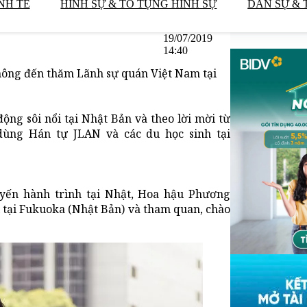
NH TẾ
HÌNH SỰ & TỐ TỤNG HÌNH SỰ
DÂN SỰ & 
19/07/2019
14:40
hông đến thăm Lãnh sự quán Việt Nam tại
ng sôi nổi tại Nhật Bản và theo lời mời từ
dùng Hán tự JLAN và các du học sinh tại
uyến hành trình tại Nhật, Hoa hậu Phương
 tại Fukuoka (Nhật Bản) và tham quan, chào