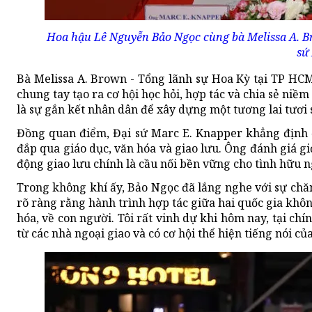
Hoa hậu Lê Nguyễn Bảo Ngọc cùng bà Melissa A. Br
sứ
Bà Melissa A. Brown - Tổng lãnh sự Hoa Kỳ tại TP HC
chung tay tạo ra cơ hội học hỏi, hợp tác và chia sẻ ni
là sự gắn kết nhân dân để xây dựng một tương lai tươi
Đồng quan điểm, Đại sứ Marc E. Knapper khẳng định đ
đắp qua giáo dục, văn hóa và giao lưu. Ông đánh giá giớ
động giao lưu chính là cầu nối bền vững cho tình hữu ng
Trong không khí ấy, Bảo Ngọc đã lắng nghe với sự chăm
rõ ràng rằng hành trình hợp tác giữa hai quốc gia không
hóa, về con người. Tôi rất vinh dự khi hôm nay, tại c
từ các nhà ngoại giao và có cơ hội thể hiện tiếng nói của