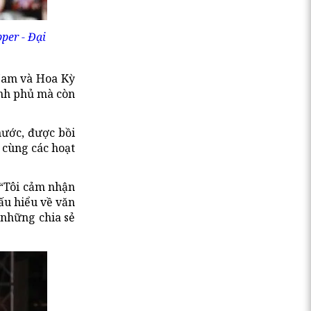
per - Đại
 Nam và Hoa Kỳ
ính phủ mà còn
nước, được bồi
c cùng các hoạt
 “Tôi cảm nhận
hấu hiểu về văn
 những chia sẻ