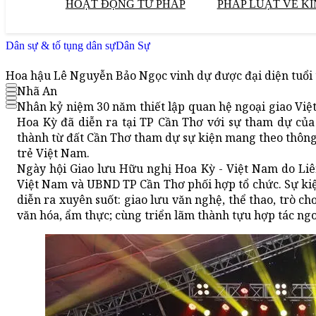
HOẠT ĐỘNG TƯ PHÁP
PHÁP LUẬT VỀ KI
Dân sự & tố tụng dân sự
Dân Sự
Hoa hậu Lê Nguyễn Bảo Ngọc vinh dự được đại diện tuổi 
Nhã An
Nhân kỷ niệm 30 năm thiết lập quan hệ ngoại giao Việt
Hoa Kỳ đã diễn ra tại TP Cần Thơ với sự tham dự củ
thành từ đất Cần Thơ tham dự sự kiện mang theo thông 
trẻ Việt Nam.
Ngày hội Giao lưu Hữu nghị Hoa Kỳ - Việt Nam do Liê
Việt Nam và UBND TP Cần Thơ phối hợp tổ chức. Sự ki
diễn ra xuyên suốt: giao lưu văn nghệ, thể thao, trò 
văn hóa, ẩm thực; cùng triển lãm thành tựu hợp tác ngo