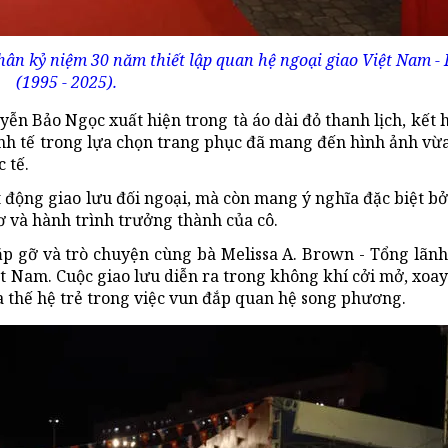
ân kỷ niệm 30 năm thiết lập quan hệ ngoại giao Việt Nam -
(1995 - 2025).
ễn Bảo Ngọc xuất hiện trong tà áo dài đỏ thanh lịch, kết 
inh tế trong lựa chọn trang phục đã mang đến hình ảnh vừ
 tế.
t động giao lưu đối ngoại, mà còn mang ý nghĩa đặc biệt bở
ơ và hành trình trưởng thành của cô.
p gỡ và trò chuyện cùng bà Melissa A. Brown - Tổng lãnh
ệt Nam. Cuộc giao lưu diễn ra trong không khí cởi mở, xo
ủa thế hệ trẻ trong việc vun đắp quan hệ song phương.