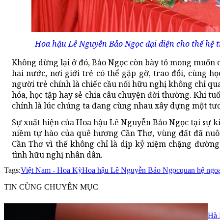
Hoa hậu Lê Nguyễn Bảo Ngọc đại diện cho thế hệ t
Không dừng lại ở đó, Bảo Ngọc còn bày tỏ mong muốn c
hai nước, nơi giới trẻ có thể gặp gỡ, trao đổi, cùng h
người trẻ chính là chiếc cầu nối hữu nghị không chỉ qu
hóa, học tập hay sẻ chia câu chuyện đời thường. Khi tuổ
chính là lúc chúng ta đang cùng nhau xây dựng một tươn
Sự xuất hiện của Hoa hậu Lê Nguyễn Bảo Ngọc tại sự ki
niềm tự hào của quê hương Cần Thơ, vùng đất đã nuôi
Cần Thơ vì thế không chỉ là dịp kỷ niệm chặng đườn
tình hữu nghị nhân dân.
Tags:
Việt Nam - Hoa Kỳ
Hoa hậu Lê Nguyễn Bảo Ngọc
quan hệ ngo
TIN CÙNG CHUYÊN MỤC
Hà 