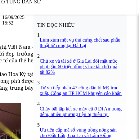
TỐ TỤNG DÂN SỰ
16/09/2025
15:52
TIN ĐỌC NHIỀU
1
Lùm xùm một vụ thú cưng chết sau phẫu
thuật tử cung tại Đà Lạt
ghị Việt Nam -
ời đẹp trưởng
2
 tế của thế hệ
Chủ xe và tài xế ở Gia Lai đối mặt mức
phạt gần 60 triệu đồng vì xe tải chở quá
tải 82%
iao Hoa Kỳ tại
phong phú được
3
hàng trưng bày
Từ vụ tiếp nhận 47 công dân bị Mỹ trục
xuất, Công an TP HCM khuyến cáo khẩn
4
Cháy bãi tập kết xe máy cũ ở Dĩ An trong
đêm, nhiều phương tiện bị thiêu rụi
5
Ưu tiên cấp mã số vùng trồng nông sản
cho Đắk Lắk, Gia Lai và Lâm Đồng