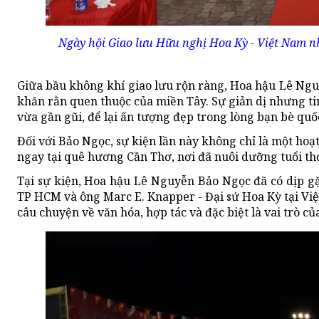
Ngày hội Giao lưu Hữu nghị Hoa Kỳ - Việt Nam nh
Giữa bầu không khí giao lưu rộn ràng, Hoa hậu Lê Nguy
khăn rằn quen thuộc của miền Tây. Sự giản dị nhưng t
vừa gần gũi, để lại ấn tượng đẹp trong lòng bạn bè quốc
Đối với Bảo Ngọc, sự kiện lần này không chỉ là một hoạ
ngay tại quê hương Cần Thơ, nơi đã nuôi dưỡng tuổi th
Tại sự kiện, Hoa hậu Lê Nguyễn Bảo Ngọc đã có dịp gặ
TP HCM và ông Marc E. Knapper - Đại sứ Hoa Kỳ tại Vi
câu chuyện về văn hóa, hợp tác và đặc biệt là vai trò c