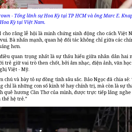
own - Tổng lãnh sự Hoa Kỳ tại TP HCM và ông Marc E. Knap
 Hoa Kỳ tại Việt Nam.
M cho rằng lễ hội là minh chứng sinh động cho cách Việt
ềm vui. Bà nhấn mạnh, quan hệ đối tác không chỉ giữa các ch
 sáng hơn.
iều quan trọng nhất là sự thấu hiểu giữa nhân dân hai 
i trẻ giữ vai trò then chốt, bởi âm nhạc, điện ảnh, văn họ
hị Việt - Mỹ.
 chú và bày tỏ sự đồng tình sâu sắc. Bảo Ngọc đã chia sẻ:
 chỉ là những con số kinh tế hay chính trị, mà còn là sự t
hính quê hương Cần Thơ của mình, được trực tiếp lắng nghe
 thế hệ trẻ.”