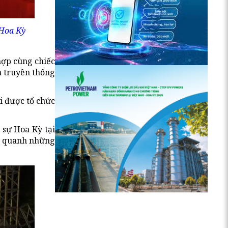
 Hoa Kỳ
hợp cùng chiếc
a truyền thống
i được tổ chức
 sự Hoa Kỳ tại
ay quanh những