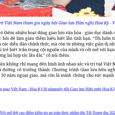
rẻ Việt Nam tham gia ngày hội Giao lưu Hữu nghị Hoa Kỳ - V
ó thêm nhiều hoạt động giao lưu văn hóa - giáo dục dành 
ọc hỏi để làm giàu thêm hiểu biết lẫn tình bạn. “Tôi luôn 
a các diễn đàn chính thức, mà còn từ những việc giản dị nh
i trẻ biết trân trọng cội nguồn của mình và cởi mở với bạn
g lai hợp tác lâu dài.” cô nói thêm.
ện không chỉ mang đến hình ảnh nhan sắc và trí tuệ Việt 
 dưỡng cô trưởng thành. Chương trình Giao lưu hữu nghị
g 30 năm ngoại giao, mà còn là minh chứng cho sức mạnh
ại giao Việt Nam - Hoa Kỳ
30 năm
ngày hội Giao lưu Hữu nghị Hoa Kỳ
Nội mở đợt cao điểm kiểm tra an toàn thực phẩm dịp Tết Trung thu 20