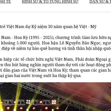
NH TẾ
HÌNH SỰ & TỐ TỤNG HÌNH SỰ
DÂN SỰ & 
trẻ Việt Nam dự Kỷ niệm 30 năm quan hệ Việt - Mỹ
 Nam - Hoa Kỳ (1995 - 2025), chương trình Giao lưu hữu n
a khoảng 5.000 người. Hoa hậu Lê Nguyễn Bảo Ngọc, ngư
điệp về niềm tự hào quê hương và tinh thần hội nhập quốc
n hiệp các tổ chức hữu nghị Việt Nam, Phái đoàn Ngoại g
ện thu hút hàng nghìn người tham dự với các hoạt động 
chơi dân gian của Việt Nam và Hoa Kỳ; tham quan các gian 
ại giao hai nước trong suốt ba thập kỷ qua.