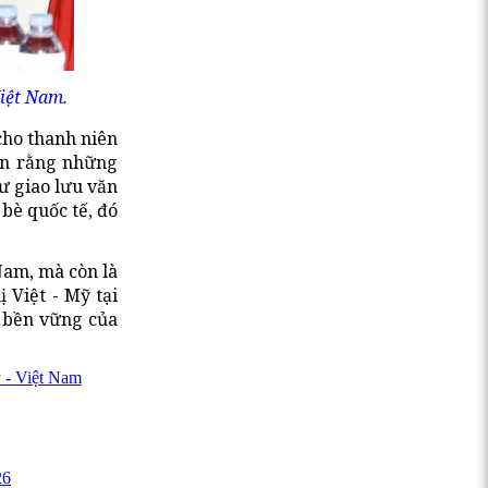
iệt Nam.
cho thanh niên
tin rằng những
ư giao lưu văn
 bè quốc tế, đó
Nam, mà còn là
 Việt - Mỹ tại
 bền vững của
 - Việt Nam
26