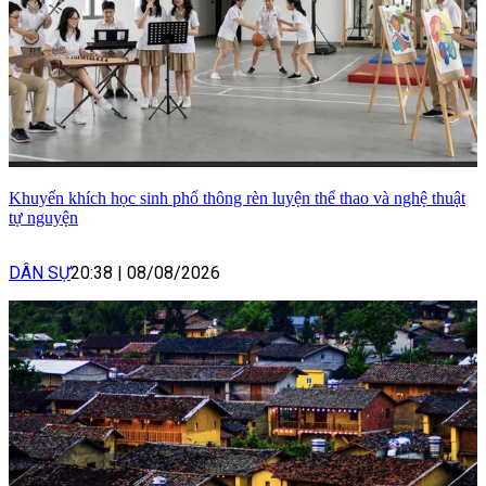
Khuyến khích học sinh phổ thông rèn luyện thể thao và nghệ thuật
tự nguyện
DÂN SỰ
20:38
|
08/08/2026