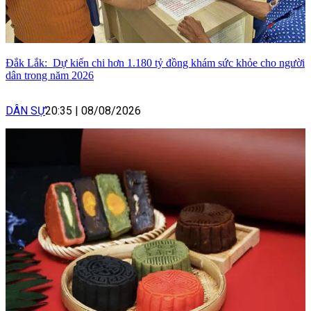
Đắk Lắk: Dự kiến chi hơn 1.180 tỷ đồng khám sức khỏe cho người
dân trong năm 2026
DÂN SỰ
20:35
|
08/08/2026