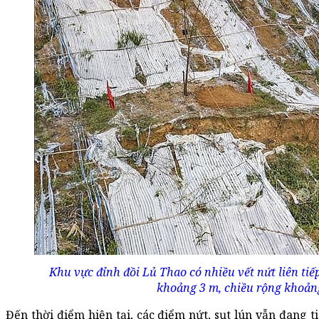
Khu vực đỉnh đồi Lủ Thao có nhiều vết nứt liên tiế
khoảng 3 m, chiều rộng khoảng
Đến thời điểm hiện tại, các điểm nứt, sụt lún vẫn đang t