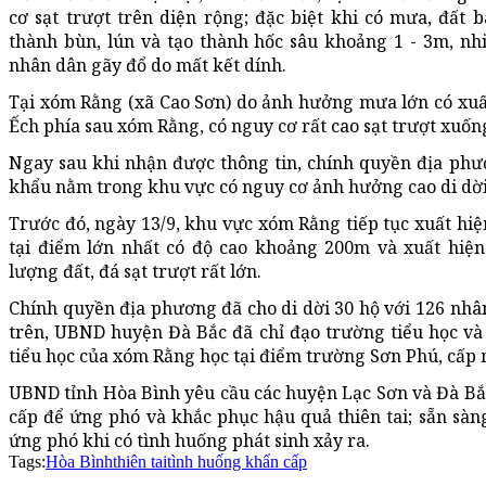
cơ sạt trượt trên diện rộng; đặc biệt khi có mưa, đất 
thành bùn, lún và tạo thành hốc sâu khoảng 1 - 3m, nhi
nhân dân gãy đổ do mất kết dính.
Tại xóm Rằng (xã Cao Sơn) do ảnh hưởng mưa lớn có xuất 
Ếch phía sau xóm Rằng, có nguy cơ rất cao sạt trượt xuố
Ngay sau khi nhận được thông tin, chính quyền địa phư
khẩu nằm trong khu vực có nguy cơ ảnh hưởng cao di dời
Trước đó, ngày 13/9, khu vực xóm Rằng tiếp tục xuất hiện
tại điểm lớn nhất có độ cao khoảng 200m và xuất hiệ
lượng đất, đá sạt trượt rất lớn.
Chính quyền địa phương đã cho di dời 30 hộ với 126 nhâ
trên, UBND huyện Đà Bắc đã chỉ đạo trường tiểu học và 
tiểu học của xóm Rằng học tại điểm trường Sơn Phú, cấp
UBND tỉnh Hòa Bình yêu cầu các huyện Lạc Sơn và Đà Bắc
cấp để ứng phó và khắc phục hậu quả thiên tai; sẵn sàng
ứng phó khi có tình huống phát sinh xảy ra.
Tags:
Hòa Bình
thiên tai
tình huống khẩn cấp