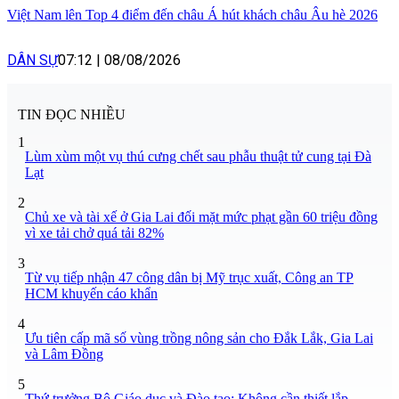
Việt Nam lên Top 4 điểm đến châu Á hút khách châu Âu hè 2026
DÂN SỰ
07:12
|
08/08/2026
TIN ĐỌC NHIỀU
1
Lùm xùm một vụ thú cưng chết sau phẫu thuật tử cung tại Đà
Lạt
2
Chủ xe và tài xế ở Gia Lai đối mặt mức phạt gần 60 triệu đồng
vì xe tải chở quá tải 82%
3
Từ vụ tiếp nhận 47 công dân bị Mỹ trục xuất, Công an TP
HCM khuyến cáo khẩn
4
Ưu tiên cấp mã số vùng trồng nông sản cho Đắk Lắk, Gia Lai
và Lâm Đồng
5
Thứ trưởng Bộ Giáo dục và Đào tạo: Không cần thiết lắp