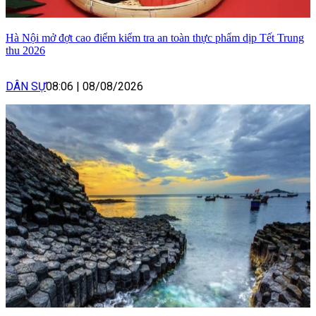
Hà Nội mở đợt cao điểm kiểm tra an toàn thực phẩm dịp Tết Trung
thu 2026
DÂN SỰ
08:06
|
08/08/2026