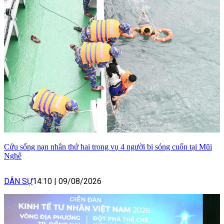
Cứu sống nạn nhân thứ hai trong vụ 4 người bị sóng cuốn tại Mũi
Nghê
DÂN SỰ
14:10
|
09/08/2026