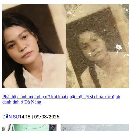
Phát hiện ảnh một phụ nữ khi khai quật mộ liệt sĩ chưa xác định
danh tính ở Đà Nẵng
DÂN SỰ
14:18
|
09/08/2026