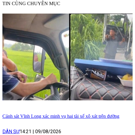
TIN CÙNG CHUYÊN MỤC
Cảnh sát Vĩnh Long xác minh vụ hai tài xế xô xát trên đường
DÂN SỰ
14:21
|
09/08/2026