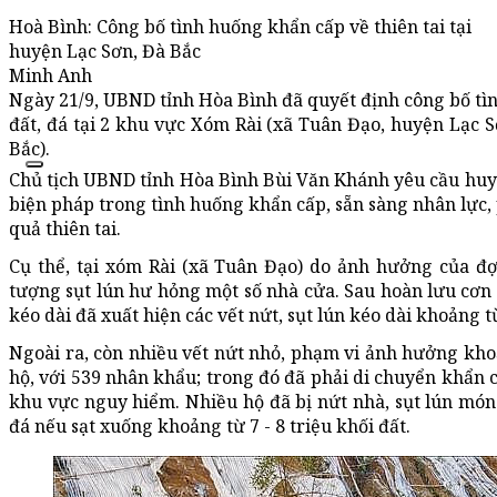
Hoà Bình: Công bố tình huống khẩn cấp về thiên tai tại
huyện Lạc Sơn, Đà Bắc
Minh Anh
Ngày 21/9, UBND tỉnh Hòa Bình đã quyết định công bố tình
đất, đá tại 2 khu vực Xóm Rài (xã Tuân Đạo, huyện Lạc 
Bắc).
Chủ tịch UBND tỉnh Hòa Bình Bùi Văn Khánh yêu cầu huyệ
biện pháp trong tình huống khẩn cấp, sẵn sàng nhân lực
quả thiên tai.
Cụ thể, tại xóm Rài (xã Tuân Đạo) do ảnh hưởng của đợ
tượng sụt lún hư hỏng một số nhà cửa. Sau hoàn lưu cơn
kéo dài đã xuất hiện các vết nứt, sụt lún kéo dài khoảng từ
Ngoài ra, còn nhiều vết nứt nhỏ, phạm vi ảnh hưởng kho
hộ, với 539 nhân khẩu; trong đó đã phải di chuyển khẩn 
khu vực nguy hiểm. Nhiều hộ đã bị nứt nhà, sụt lún món
đá nếu sạt xuống khoảng từ 7 - 8 triệu khối đất.