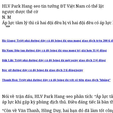
HLV Park Hang-seo tin tưởng ĐT Việt Nam có thể lật
ngược được thế cờ
N. M
Áp lực tâm lý thì cả hai đội đều bị vì hai đội đều có áp lự
Hà Giang: Triệt phá đường dây cá độ bóng đá qua mạng giao dịch trên 200 tỉ 
Hà Nam: Đập tan đường dây cá độ bóng đá qua mạng trị giá hơn 35 tỷ đồng
Đắk Lắk: Triệt phá đường dây cá độ bóng đá một ngày giao dịch 2 tỷ đồng
Bóc gỡ đường dây cá độ bóng đá giao dịch 2 tỉ đồng/ngày
Thanh Hoá: Triệt phá đường dây cá độ bóng đá với số tiền giao dịch "khủng"
Nói về trận đấu, HLV Park Hang-seo phân tích: “Áp lực tâm
áp lực khi gặp kỳ phùng địch thủ. Điều đáng tiếc là bàn t
“Còn về Văn Thanh, Hồng Duy, hai bạn đó đã làm tốt công