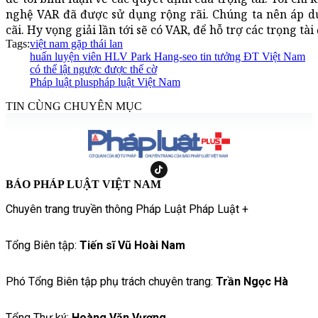
nghệ VAR đã được sử dụng rộng rãi. Chúng ta nên áp d
cãi. Hy vọng giải lần tới sẽ có VAR, để hỗ trợ các trọng tà
Tags:
việt nam gặp thái lan
huấn luyện viên HLV Park Hang-seo tin tưởng ĐT Việt Nam
có thể lật ngược được thế cờ
Pháp luật plus
pháp luật Việt Nam
TIN CÙNG CHUYÊN MỤC
BÁO PHÁP LUẬT VIỆT NAM
Chuyên trang truyền thông Pháp Luật Pháp Luật +
Tổng Biên tập:
Tiến sĩ Vũ Hoài Nam
Phó Tổng Biên tập phụ trách chuyên trang:
Trần Ngọc Hà
Tổng Thư ký:
Hoàng Văn Vượng