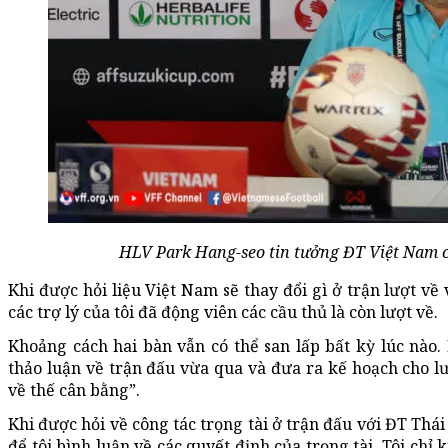
HLV Park Hang-seo tin tưởng ĐT Việt Nam có
Khi được hỏi liệu Việt Nam sẽ thay đổi gì ở trận lượt về 
các trợ lý của tôi đã động viên các cầu thủ là còn lượt về.
Khoảng cách hai bàn vẫn có thể san lấp bất kỳ lúc nào. 
thảo luận về trận đấu vừa qua và đưa ra kế hoạch cho l
về thế cân bằng”.
Khi được hỏi về công tác trọng tài ở trận đấu với ĐT Thá
để tôi bình luận về các quyết định của trọng tài. Tôi chỉ 