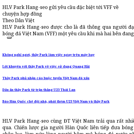
HLV Park Hang-seo gửi yêu cầu đặc biệt tới VFF về
chuyện hợp đồng
Theo Dân Việt
HLV Park Hang-seo được cho là đã thông qua người đại
bóng đá Việt Nam (VFF) một yêu cầu khi mà hai bên đan
Không nghỉ ngơi, thầy Park làm việc ngay trên máy bay
Lời khuyên với thầy Park về việc sử dụng Quang Hải
Thầy Park phủ nhận cáo buộc tuyển Việt Nam đá xấu
Dấu ấn thầy Park từ trận thắng U23 Thái Lan
Báo Hàn Quốc chê đội nhà, phát thèm U23 Việt Nam và thầy Park
HLV Park Hang-seo cùng ĐT ​Việt Nam trải qua rất nhi
qua. Chiến lược gia người Hàn Quốc liên tiếp đưa bóng