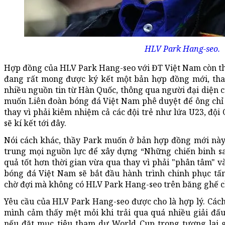
HLV Park Hang-seo.
Hợp đồng của HLV Park Hang-seo với ĐT Việt Nam còn th
đang rất mong được ký kết một bản hợp đồng mới, thay
nhiều nguồn tin từ Hàn Quốc, thông qua người đại diện
muốn Liên đoàn bóng đá Việt Nam phê duyệt để ông chỉ
thay vì phải kiêm nhiệm cả các đội trẻ như lứa U23, đội
sẽ kí kết tới đây.
Nói cách khác, thầy Park muốn ở bản hợp đồng mới này,
trung mọi nguồn lực để xây dựng “Những chiến binh s
quả tốt hơn thời gian vừa qua thay vì phải "phân tâm" và
bóng đá Việt Nam sẽ bắt đầu hành trình chinh phục 
chờ đợi mà không có HLV Park Hang-seo trên băng ghế c
Yêu cầu của HLV Park Hang-seo được cho là hợp lý. Các
mình cảm thấy mệt mỏi khi trải qua quá nhiều giải đấu
nếu đặt mục tiêu tham dự World Cup trong tương lai g