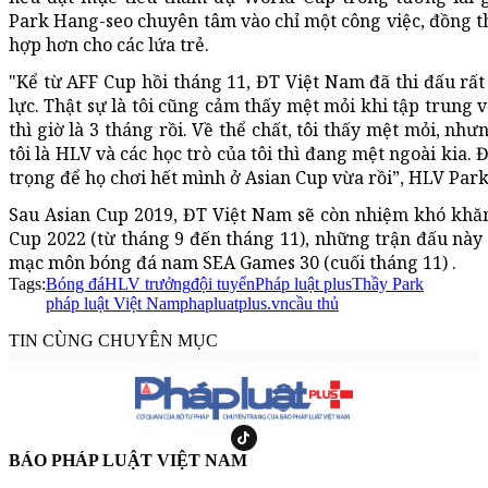
Park Hang-seo chuyên tâm vào chỉ một công việc, đồng 
hợp hơn cho các lứa trẻ.
"Kể từ AFF Cup hồi tháng 11, ĐT Việt Nam đã thi đấu rất
lực. Thật sự là tôi cũng cảm thấy mệt mỏi khi tập trung v
thì giờ là 3 tháng rồi. Về thể chất, tôi thấy mệt mỏi, nhưn
tôi là HLV và các học trò của tôi thì đang mệt ngoài kia. 
trọng để họ chơi hết mình ở Asian Cup vừa rồi”, HLV Par
Sau Asian Cup 2019, ĐT Việt Nam sẽ còn nhiệm khó khăn
Cup 2022 (từ tháng 9 đến tháng 11), những trận đấu này 
mạc môn bóng đá nam SEA Games 30 (cuối tháng 11) .
Tags:
Bóng đá
HLV trưởng
đội tuyển
Pháp luật plus
Thầy Park
pháp luật Việt Nam
phapluatplus.vn
cầu thủ
TIN CÙNG CHUYÊN MỤC
BÁO PHÁP LUẬT VIỆT NAM