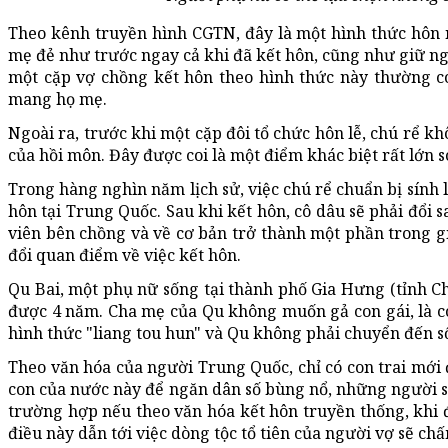
Theo kênh truyền hình CGTN, đây là một hình thức hôn 
mẹ đẻ như trước ngay cả khi đã kết hôn, cũng như giữ ngu
một cặp vợ chồng kết hôn theo hình thức này thường c
mang họ mẹ.
Ngoài ra, trước khi một cặp đôi tổ chức hôn lễ, chú rể k
của hồi môn. Đây được coi là một điểm khác biệt rất lớn 
Trong hàng nghìn năm lịch sử, việc chú rể chuẩn bị sính 
hôn tại Trung Quốc. Sau khi kết hôn, cô dâu sẽ phải đổi
viên bên chồng và về cơ bản trở thành một phần trong gia
đổi quan điểm về việc kết hôn.
Qu Bai, một phụ nữ sống tại thành phố Gia Hưng (tỉnh Ch
được 4 năm. Cha mẹ của Qu không muốn gả con gái, là con
hình thức "liang tou hun" và Qu không phải chuyển đến s
Theo văn hóa của người Trung Quốc, chỉ có con trai mới đ
con của nước này để ngăn dân số bùng nổ, những người si
trường hợp nếu theo văn hóa kết hôn truyền thống, khi đ
điều này dẫn tới việc dòng tộc tổ tiên của người vợ sẽ ch