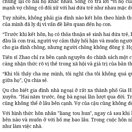
chúng lại có hai họ khác nhau. Song cô trả lời “vì họ
mạnh vợ chồng cô đối xử với hai đứa trẻ như nhau mặc 
Tuy nhiên, không phải gia đình nào kết hôn theo hình t
của mình đã ly dị vì vấn đề liên quan đến họ con.
“Trước khi kết hôn, họ có thỏa thuận sẽ sinh hai đứa tr
đầu là con trai, người vợ cảm thấy hối hận và muốn ngườ
cho gia đình chồng, nhưng người chồng không đồng ý. Họ t
Tiến sĩ Zhao chỉ ra bên cạnh nguyên do chính sách một 
càng nhận thức rõ vị thế trong xã hội và giá trị của bản t
“Khi tôi thấy cha mẹ mình, tôi nghĩ cha tôi không quá q
giữa họ”, Qu chia sẻ.
Qu cho biết gia đình nhà ngoại ở rất xa thành phố Gia 
xuyên. "Hai năm trước, ông bà ngoại lần lượt qua đời. 
cũng không thể ở lâu bên cạnh. Vợ của cậu cũng không đối x
Với hình thức hôn nhân "liang tou hun", ngay cả sau khi
bên nào và muốn ở với bố mẹ bao lâu. Trong cuộc hôn nh
như làm việc nhà.