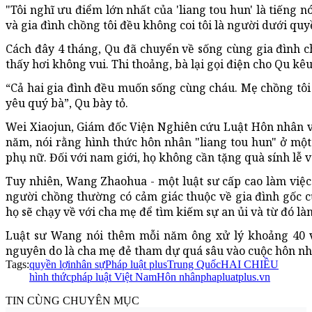
"Tôi nghĩ ưu điểm lớn nhất của 'liang tou hun' là tiếng n
và gia đình chồng tôi đều không coi tôi là người dưới quy
Cách đây 4 tháng, Qu đã chuyển về sống cùng gia đình c
thấy hơi không vui. Thi thoảng, bà lại gọi điện cho Qu kê
“Cả hai gia đình đều muốn sống cùng cháu. Mẹ chồng tôi d
yêu quý bà”, Qu bày tỏ.
Wei Xiaojun, Giám đốc Viện Nghiên cứu Luật Hôn nhân v
năm, nói rằng hình thức hôn nhân "liang tou hun" ở một
phụ nữ. Đối với nam giới, họ không cần tặng quà sính lễ 
Tuy nhiên, Wang Zhaohua - một luật sư cấp cao làm việc
người chồng thường có cảm giác thuộc về gia đình gốc c
họ sẽ chạy về với cha mẹ để tìm kiếm sự an ủi và từ đó l
Luật sư Wang nói thêm mỗi năm ông xử lý khoảng 40 vụ
nguyên do là cha mẹ đẻ tham dự quá sâu vào cuộc hôn nhâ
Tags:
quyền lợi
nhân sự
Pháp luật plus
Trung Quốc
HAI CHIỀU
hình thức
pháp luật Việt Nam
Hôn nhân
phapluatplus.vn
TIN CÙNG CHUYÊN MỤC