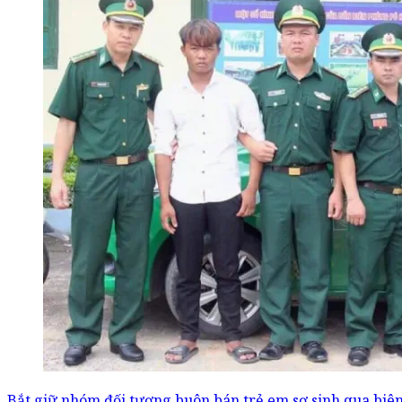
Bắt giữ nhóm đối tượng buôn bán trẻ em sơ sinh qua biên