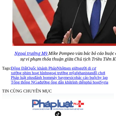
Ngoại trưởng Mỹ
Mike Pompeo vừa bác bỏ cáo buộc c
sự vi phạm thỏa thuận giữa Chủ tịch Triều Tiên 
Tags:
Động Đất
Quốc khánh Pháp
Nhật
tạm giữ
người di cư
xưởng phim hoạt hình
ngoại trưởng mỹ
afghanistan
đồ chơi
Pháp luật plus
đánh bom
máy bay
mexico
bác cáo buộc
hy lạp
Tổng thống NGa
đường ống dẫn khí
trình diễn
phá hoại
Syria
TIN CÙNG CHUYÊN MỤC